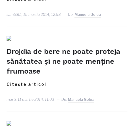
sâmbătă, 15 martie 2014, 12:58
De:
Manuela Golea
Drojdia de bere ne poate proteja
sănătatea şi ne poate menţine
frumoase
Citește articol
marți, 11 martie 2014, 11:03
De:
Manuela Golea