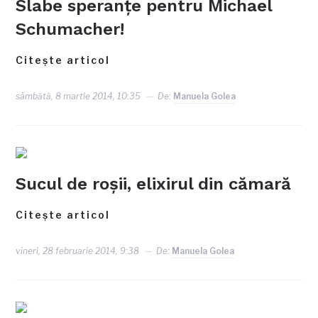
Slabe speranţe pentru Michael
Schumacher!
Citește articol
sâmbătă, 8 martie 2014, 10:35
De:
Manuela Golea
Sucul de roşii, elixirul din cămară
Citește articol
vineri, 28 februarie 2014, 9:38
De:
Manuela Golea