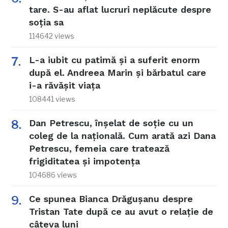
tare. S-au aflat lucruri neplăcute despre
soția sa
114642 views
L-a iubit cu patimă și a suferit enorm
după el. Andreea Marin și bărbatul care
i-a răvășit viața
108441 views
Dan Petrescu, înșelat de soție cu un
coleg de la națională. Cum arată azi Dana
Petrescu, femeia care tratează
frigiditatea și impotența
104686 views
Ce spunea Bianca Drăgușanu despre
Tristan Tate după ce au avut o relație de
câteva luni