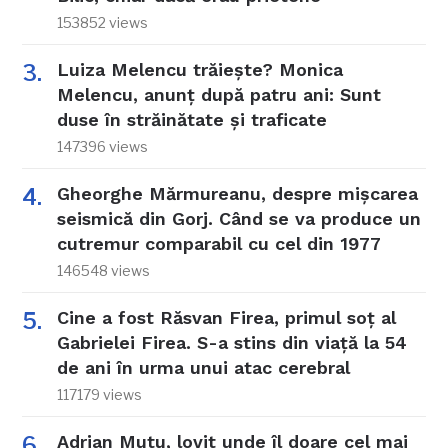
153852 views
Luiza Melencu trăiește? Monica
Melencu, anunț după patru ani: Sunt
duse în străinătate și traficate
147396 views
Gheorghe Mărmureanu, despre mișcarea
seismică din Gorj. Când se va produce un
cutremur comparabil cu cel din 1977
146548 views
Cine a fost Răsvan Firea, primul soț al
Gabrielei Firea. S-a stins din viață la 54
de ani în urma unui atac cerebral
117179 views
Adrian Mutu, lovit unde îl doare cel mai