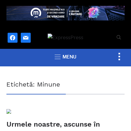
facebook
mail
Togg
MENU
sideb
&
navig
Etichetă:
Minune
Urmele noastre, ascunse în