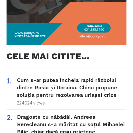
CELE MAI CITITE…
Cum s-ar putea încheia rapid războiul
dintre Rusia și Ucraina. China propune
soluția pentru rezolvarea uriașei crize
224024 views
Dragoste cu năbădăi. Andreea
Berecleanu s-a măritat cu soțul Mihaelei
Bilic, chiar dacă erau prietene