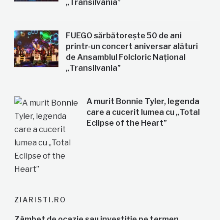
„Transilvania”
FUEGO sărbătorește 50 de ani
printr-un concert aniversar alături
de Ansamblul Folcloric Național
„Transilvania”
A murit Bonnie Tyler, legenda
care a cucerit lumea cu „Total
Eclipse of the Heart”
ZIARISTI.RO
Zâmbet de ocazie sau investiție pe termen