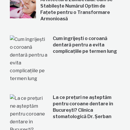
Stabilește Numărul Optim de
Fațete pentru o Transformare
Armonioasă
Cum îngrijești o coroană
dentară pentru a evita
complicațiile pe termen lung
La ce prețuri ne așteptăm
pentru coroane dentare în
București? Clinica
stomatologică Dr. Șerban