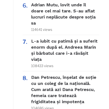
Adrian Mutu, lovit unde îl
doare cel mai tare. S-au aflat
lucruri neplăcute despre soția
sa
114641 views
L-a iubit cu patimă și a suferit
enorm după el. Andreea Marin
și bărbatul care i-a răvășit
viața
108433 views
Dan Petrescu, înșelat de soție
cu un coleg de la națională.
Cum arată azi Dana Petrescu,
femeia care tratează
frigiditatea și impotența
104686 views