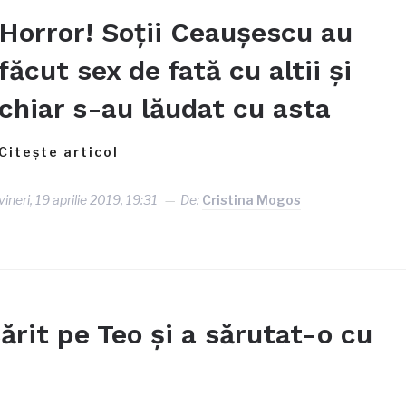
Horror! Soţii Ceaușescu au
făcut sex de fată cu altii şi
chiar s-au lăudat cu asta
Citește articol
vineri, 19 aprilie 2019, 19:31
De:
Cristina Mogos
sărit pe Teo şi a sărutat-o cu