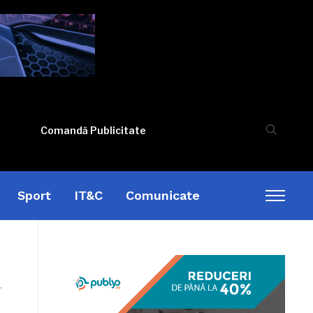
Comandă Publicitate
Sport
IT&C
Comunicate
Toggl
sideb
&
naviga