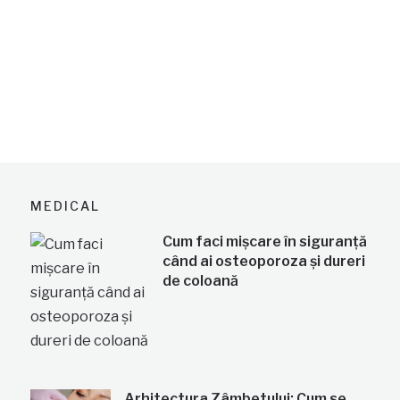
MEDICAL
Cum faci mișcare în siguranță
când ai osteoporoza și dureri
de coloană
Arhitectura Zâmbetului: Cum se