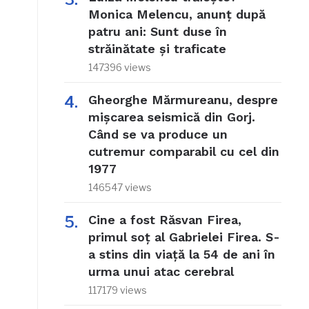
Monica Melencu, anunț după
patru ani: Sunt duse în
străinătate și traficate
147396 views
Gheorghe Mărmureanu, despre
mișcarea seismică din Gorj.
Când se va produce un
cutremur comparabil cu cel din
1977
146547 views
Cine a fost Răsvan Firea,
primul soț al Gabrielei Firea. S-
a stins din viață la 54 de ani în
urma unui atac cerebral
117179 views