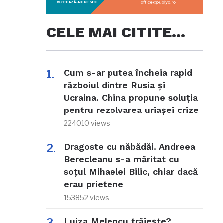
CELE MAI CITITE…
Cum s-ar putea încheia rapid
războiul dintre Rusia și
Ucraina. China propune soluția
pentru rezolvarea uriașei crize
224010 views
Dragoste cu năbădăi. Andreea
Berecleanu s-a măritat cu
soțul Mihaelei Bilic, chiar dacă
erau prietene
153852 views
Luiza Melencu trăiește?