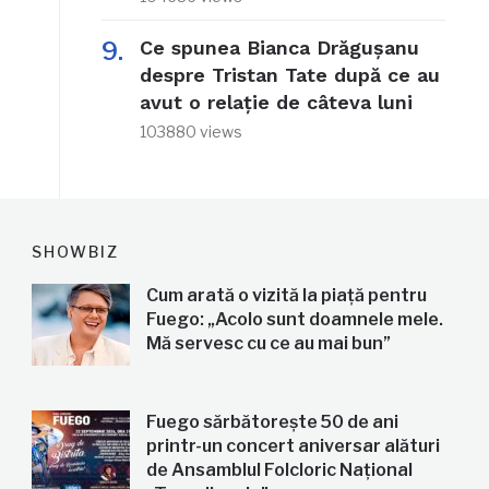
Ce spunea Bianca Drăgușanu
despre Tristan Tate după ce au
avut o relație de câteva luni
103880 views
SHOWBIZ
Cum arată o vizită la piață pentru
Fuego: „Acolo sunt doamnele mele.
Mă servesc cu ce au mai bun”
Fuego sărbătorește 50 de ani
printr-un concert aniversar alături
de Ansamblul Folcloric Național