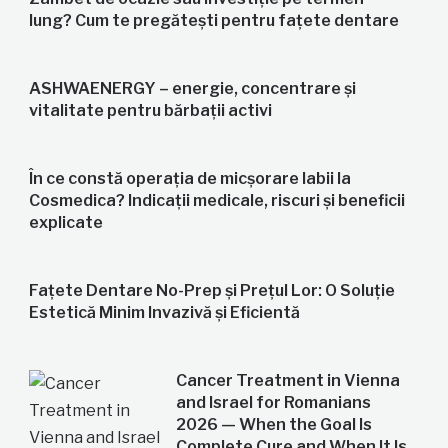
lung? Cum te pregătești pentru fațete dentare
ASHWAENERGY – energie, concentrare și
vitalitate pentru bărbații activi
În ce constă operația de micșorare labii la
Cosmedica? Indicații medicale, riscuri și beneficii
explicate
Fațete Dentare No-Prep și Prețul Lor: O Soluție
Estetică Minim Invazivă și Eficientă
Cancer Treatment in Vienna
and Israel for Romanians
2026 — When the Goal Is
Complete Cure and When It Is