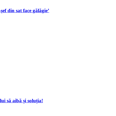
ef din sat face gălăgie’
 să aibă și soluția!