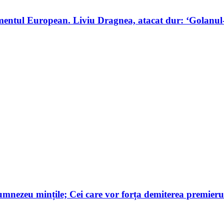
mentul European. Liviu Dragnea, atacat dur: ‘Golanul-ş
ezeu mințile; Cei care vor forța demiterea premierului