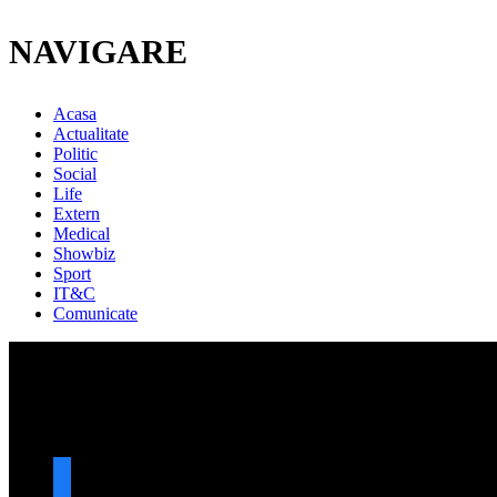
NAVIGARE
Acasa
Actualitate
Politic
Social
Life
Extern
Medical
Showbiz
Sport
IT&C
Comunicate
URMARESTE-NE
facebook