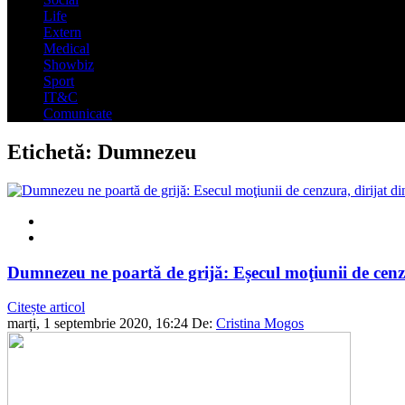
Life
Extern
Medical
Showbiz
Sport
IT&C
Comunicate
Etichetă:
Dumnezeu
Dumnezeu ne poartă de grijă: Eșecul moţiunii de cenzu
Citește articol
marți, 1 septembrie 2020, 16:24
De:
Cristina Mogos