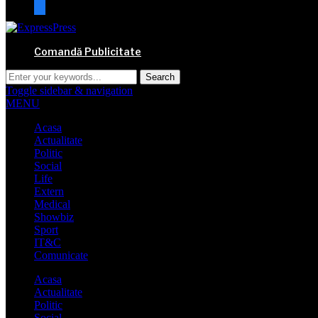
mail
Comandă Publicitate
Toggle sidebar & navigation
MENU
Acasa
Actualitate
Politic
Social
Life
Extern
Medical
Showbiz
Sport
IT&C
Comunicate
Acasa
Actualitate
Politic
Social