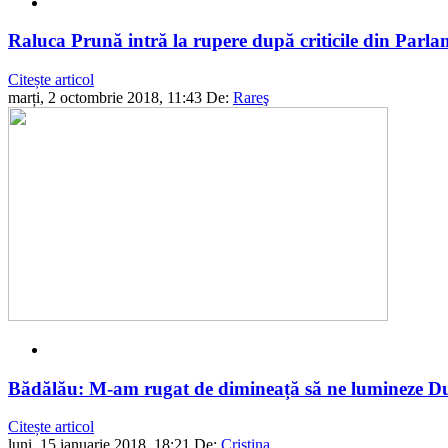
Raluca Prună intră la rupere după criticile din Parla
Citește articol
marți, 2 octombrie 2018, 11:43
De:
Rareş
Bădălău: M-am rugat de dimineață să ne lumineze Dumn
Citește articol
luni, 15 ianuarie 2018, 18:21
De:
Cristina