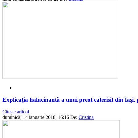
Explicaţia halucinantă a unui preot caterisit din Iaşi, p
Citește articol
duminică, 14 ianuarie 2018, 16:16
De:
Cristina