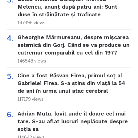
Melencu, anunț după patru ani: Sunt
duse în străinătate și traficate
147396 views
Gheorghe Mărmureanu, despre mișcarea
seismică din Gorj. Când se va produce un
cutremur comparabil cu cel din 1977
146548 views
Cine a fost Răsvan Firea, primul soț al
Gabrielei Firea. S-a stins din viață la 54
de ani în urma unui atac cerebral
117179 views
Adrian Mutu, lovit unde îl doare cel mai
tare. S-au aflat lucruri neplăcute despre
soția sa
114642 views