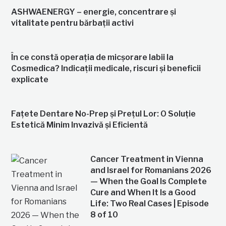
ASHWAENERGY – energie, concentrare și
vitalitate pentru bărbații activi
În ce constă operația de micșorare labii la
Cosmedica? Indicații medicale, riscuri și beneficii
explicate
Fațete Dentare No-Prep și Prețul Lor: O Soluție
Estetică Minim Invazivă și Eficientă
Cancer Treatment in Vienna
and Israel for Romanians 2026
— When the Goal Is Complete
Cure and When It Is a Good
Life: Two Real Cases | Episode
8 of 10