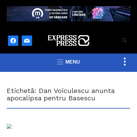
facebook
mail
Togg
MENU
sideb
&
navig
Etichetă:
Dan Voiculescu anunta
apocalipsa pentru Basescu