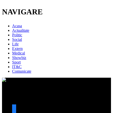
NAVIGARE
Acasa
Actualitate
Politic
Social
Life
Extern
Medical
Showbiz
Sport
IT&C
Comunicate
URMARESTE-NE
facebook