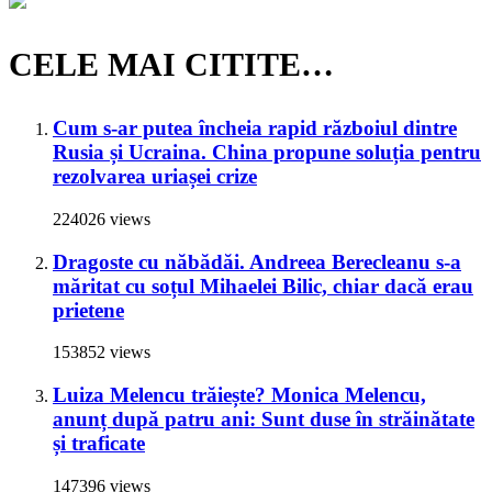
CELE MAI CITITE…
Cum s-ar putea încheia rapid războiul dintre
Rusia și Ucraina. China propune soluția pentru
rezolvarea uriașei crize
224026 views
Dragoste cu năbădăi. Andreea Berecleanu s-a
măritat cu soțul Mihaelei Bilic, chiar dacă erau
prietene
153852 views
Luiza Melencu trăiește? Monica Melencu,
anunț după patru ani: Sunt duse în străinătate
și traficate
147396 views