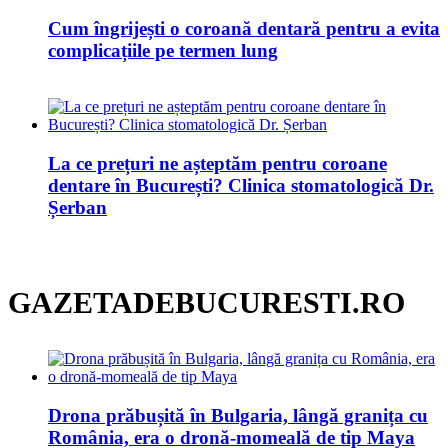
Cum îngrijești o coroană dentară pentru a evita
complicațiile pe termen lung
La ce prețuri ne așteptăm pentru coroane
dentare în București? Clinica stomatologică Dr.
Șerban
GAZETADEBUCURESTI.RO
Drona prăbușită în Bulgaria, lângă granița cu
România, era o dronă-momeală de tip Maya