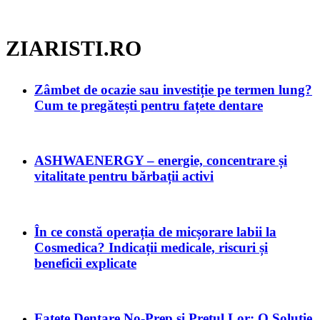
ZIARISTI.RO
Zâmbet de ocazie sau investiție pe termen lung?
Cum te pregătești pentru fațete dentare
ASHWAENERGY – energie, concentrare și
vitalitate pentru bărbații activi
În ce constă operația de micșorare labii la
Cosmedica? Indicații medicale, riscuri și
beneficii explicate
Fațete Dentare No-Prep și Prețul Lor: O Soluție