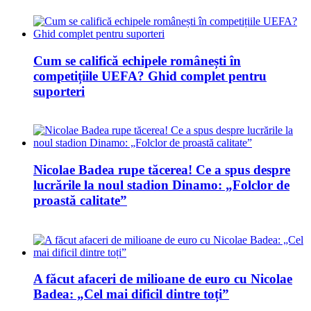
Cum se califică echipele românești în
competițiile UEFA? Ghid complet pentru
suporteri
Nicolae Badea rupe tăcerea! Ce a spus despre
lucrările la noul stadion Dinamo: „Folclor de
proastă calitate”
A făcut afaceri de milioane de euro cu Nicolae
Badea: „Cel mai dificil dintre toți”