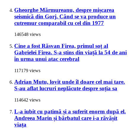
Gheorghe Mărmureanu, despre mișcarea
seismică din Gorj. Când se va produce un
cutremur comparabil cu cel din 1977
146548 views
Cine a fost Răsvan Firea, primul soț al
Gabrielei Firea. S-a stins din viață la 54 de ani
în urma unui atac cerebral
117179 views
Adrian Mutu, lovit unde îl doare cel mai tare.
S-au aflat lucruri neplăcute despre soția sa
114642 views
L-a iubit cu patimă și a suferit enorm după el.
Andreea Marin și bărbatul care i-a răvășit
viața