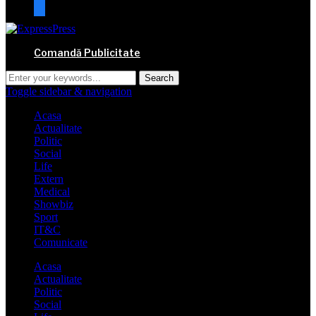
mail
Comandă Publicitate
Toggle sidebar & navigation
Acasa
Actualitate
Politic
Social
Life
Extern
Medical
Showbiz
Sport
IT&C
Comunicate
Acasa
Actualitate
Politic
Social