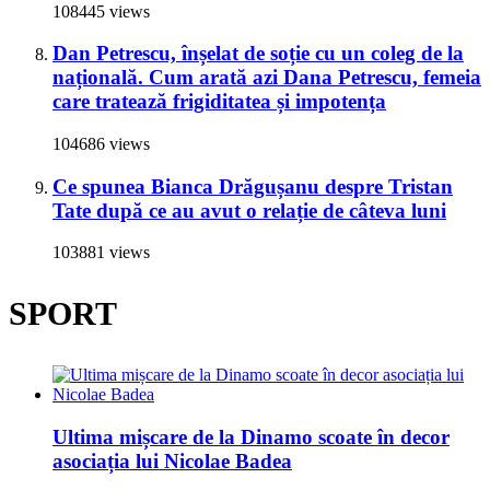
108445 views
Dan Petrescu, înșelat de soție cu un coleg de la
națională. Cum arată azi Dana Petrescu, femeia
care tratează frigiditatea și impotența
104686 views
Ce spunea Bianca Drăgușanu despre Tristan
Tate după ce au avut o relație de câteva luni
103881 views
SPORT
Ultima mișcare de la Dinamo scoate în decor
asociația lui Nicolae Badea