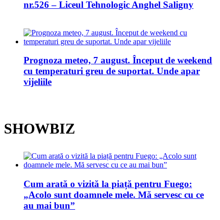
nr.526 – Liceul Tehnologic Anghel Saligny
Prognoza meteo, 7 august. Început de weekend
cu temperaturi greu de suportat. Unde apar
vijeliile
SHOWBIZ
Cum arată o vizită la piață pentru Fuego:
„Acolo sunt doamnele mele. Mă servesc cu ce
au mai bun”