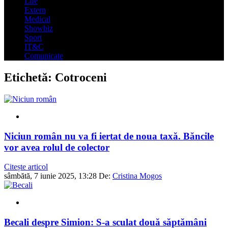
Life
Extern
Medical
Showbiz
Sport
IT&C
Comunicate
Etichetă:
Cotroceni
Niciun român nu va fi iertat de noua taxă. Băncile
vor avea rolul de colector
Citește articol
sâmbătă, 7 iunie 2025, 13:28
De:
Cristina Mogos
Becali despre Simion: S-a sculat două săptămâni