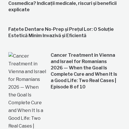
Cosmedica? Indicații medicale, riscuri și beneficii
explicate
Fațete Dentare No-Prep și Prețul Lor: O Soluție
Estetică Minim Invazivă și Eficientă
Cancer Treatment in Vienna
and Israel for Romanians
2026 — When the Goal Is
Complete Cure and When It Is
a Good Life: Two Real Cases |
Episode 8 of 10