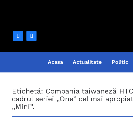
facebook
mail
Acasa
Actualitate
Politic
Etichetă:
Compania taiwaneză HTC 
cadrul seriei „One” cel mai apropi
„Mini”.