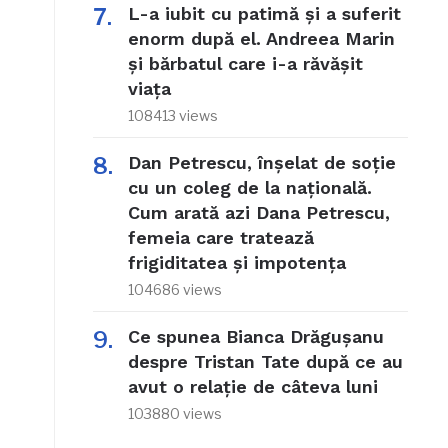
L-a iubit cu patimă și a suferit
enorm după el. Andreea Marin
și bărbatul care i-a răvășit
viața
108413 views
Dan Petrescu, înșelat de soție
cu un coleg de la națională.
Cum arată azi Dana Petrescu,
femeia care tratează
frigiditatea și impotența
104686 views
Ce spunea Bianca Drăgușanu
despre Tristan Tate după ce au
avut o relație de câteva luni
103880 views