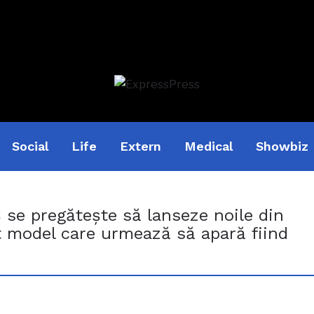
Social
Life
Extern
Medical
Showbiz
se pregăteşte să lanseze noile din
at model care urmează să apară fiind