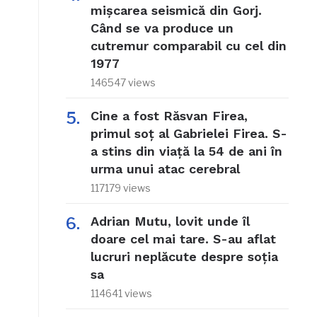
mișcarea seismică din Gorj.
Când se va produce un
cutremur comparabil cu cel din
1977
146547 views
Cine a fost Răsvan Firea,
primul soț al Gabrielei Firea. S-
a stins din viață la 54 de ani în
urma unui atac cerebral
117179 views
Adrian Mutu, lovit unde îl
doare cel mai tare. S-au aflat
lucruri neplăcute despre soția
sa
114641 views