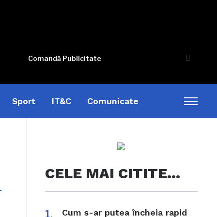
Comandă Publicitate
Sport
IT&C
Comunicate
Toggl
sideb
&
naviga
CELE MAI CITITE…
Cum s-ar putea încheia rapid