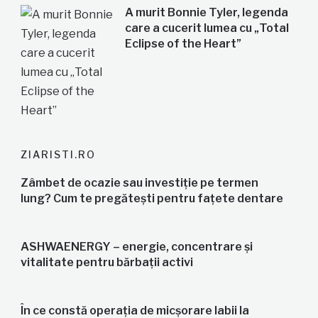
A murit Bonnie Tyler, legenda
care a cucerit lumea cu „Total
Eclipse of the Heart”
ZIARISTI.RO
Zâmbet de ocazie sau investiție pe termen
lung? Cum te pregătești pentru fațete dentare
ASHWAENERGY – energie, concentrare și
vitalitate pentru bărbații activi
În ce constă operația de micșorare labii la