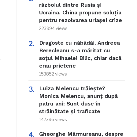
războiul dintre Rusia și
Ucraina. China propune soluția
pentru rezolvarea uriașei crize
223994 views
Dragoste cu năbădăi. Andreea
Berecleanu s-a măritat cu
soțul Mihaelei Bilic, chiar dacă
erau prietene
153852 views
Luiza Melencu trăiește?
Monica Melencu, anunț după
patru ani: Sunt duse în
străinătate și traficate
147396 views
Gheorghe Mărmureanu, despre