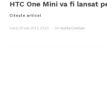
HTC One Mini va fi lansat 
Citește articol
marți, 16 iulie 2013, 23:23
De:
Ionita Cristian