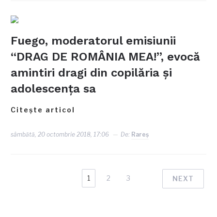
Fuego, moderatorul emisiunii
“DRAG DE ROMÂNIA MEA!”, evocă
amintiri dragi din copilăria și
adolescența sa
Citește articol
sâmbătă, 20 octombrie 2018, 17:06
De:
Rareş
1
2
3
NEXT