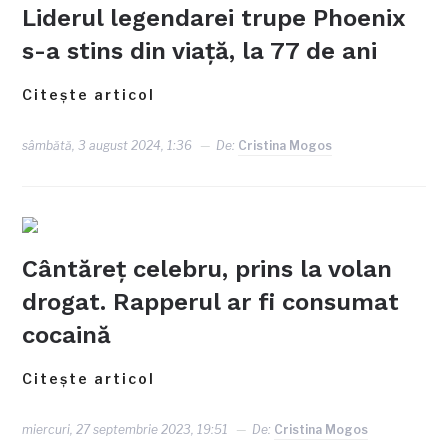
Liderul legendarei trupe Phoenix
s-a stins din viață, la 77 de ani
Citește articol
sâmbătă, 3 august 2024, 1:36
De:
Cristina Mogos
Cântăreț celebru, prins la volan
drogat. Rapperul ar fi consumat
cocaină
Citește articol
miercuri, 27 septembrie 2023, 19:51
De:
Cristina Mogos