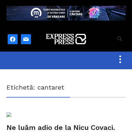
facebook
mail
Togg
sideb
&
navig
Etichetă:
cantaret
Ne luăm adio de la Nicu Covaci.