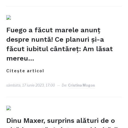
Fuego a făcut marele anunţ
despre nuntă! Ce planuri şi-a
făcut iubitul cântăreţ: Am lăsat
mereu…
Citește articol
sâmbătă, 17 iunie 2023, 17:00
De:
Cristina Mogos
Dinu Maxer, surprins alături de o