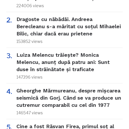
224006 views
Dragoste cu năbădăi. Andreea
Berecleanu s-a măritat cu soțul Mihaelei
Bilic, chiar dacă erau prietene
153852 views
Luiza Melencu trăiește? Monica
Melencu, anunț după patru ani: Sunt
duse în străinătate și traficate
147396 views
Gheorghe Mărmureanu, despre mișcarea
seismică din Gorj. Când se va produce un
cutremur comparabil cu cel din 1977
146547 views
Cine a fost Răsvan Firea, primul soț al