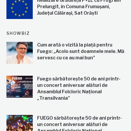
Realizare Grădinița P+1E cu Program
Prelungit, în Comuna Frumușani,
Județul Călărași, Sat Orăști
SHOWBIZ
Cum arată o vizită la piață pentru
Fuego: „Acolo sunt doamnele mele. Mă
servesc cu ce au mai bun”
Fuego sărbătorește 50 de ani printr-
un concert aniversar alături de
Ansamblul Folcloric Național
„Transilvania”
FUEGO sărbătorește 50 de ani printr-
un concert aniversar alături de
Ansamblul Folcloric Național