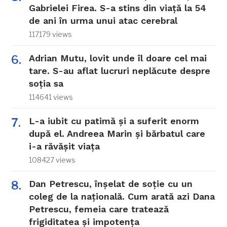
Gabrielei Firea. S-a stins din viață la 54
de ani în urma unui atac cerebral
117179 views
Adrian Mutu, lovit unde îl doare cel mai
tare. S-au aflat lucruri neplăcute despre
soția sa
114641 views
L-a iubit cu patimă și a suferit enorm
după el. Andreea Marin și bărbatul care
i-a răvășit viața
108427 views
Dan Petrescu, înșelat de soție cu un
coleg de la națională. Cum arată azi Dana
Petrescu, femeia care tratează
frigiditatea și impotența