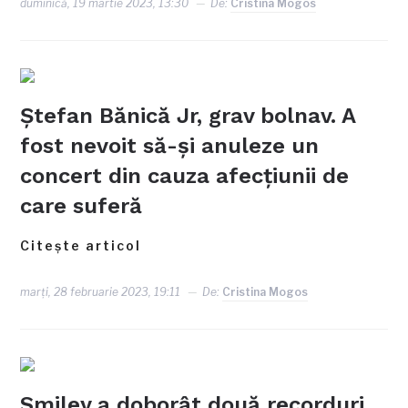
duminică, 19 martie 2023, 13:30
De:
Cristina Mogos
Ștefan Bănică Jr, grav bolnav. A
fost nevoit să-și anuleze un
concert din cauza afecțiunii de
care suferă
Citește articol
marți, 28 februarie 2023, 19:11
De:
Cristina Mogos
Smiley a doborât două recorduri