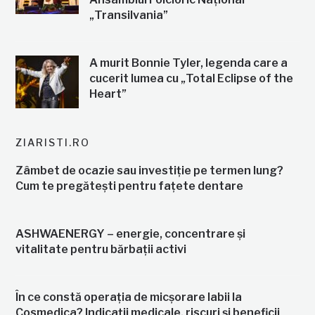
„Transilvania”
A murit Bonnie Tyler, legenda care a
cucerit lumea cu „Total Eclipse of the
Heart”
ZIARISTI.RO
Zâmbet de ocazie sau investiție pe termen lung?
Cum te pregătești pentru fațete dentare
ASHWAENERGY – energie, concentrare și
vitalitate pentru bărbații activi
În ce constă operația de micșorare labii la
Cosmedica? Indicații medicale, riscuri și beneficii