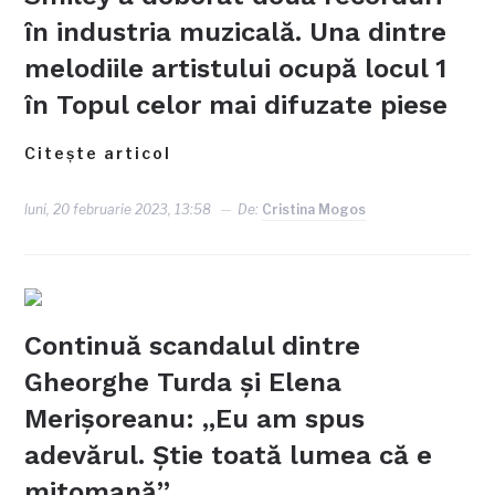
în industria muzicală. Una dintre
melodiile artistului ocupă locul 1
în Topul celor mai difuzate piese
Citește articol
luni, 20 februarie 2023, 13:58
De:
Cristina Mogos
Continuă scandalul dintre
Gheorghe Turda și Elena
Merișoreanu: „Eu am spus
adevărul. Știe toată lumea că e
mitomană”