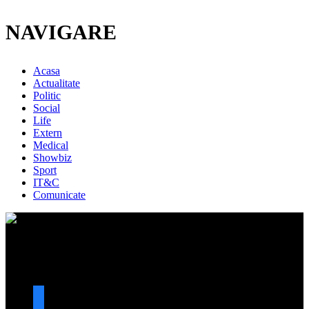
NAVIGARE
Acasa
Actualitate
Politic
Social
Life
Extern
Medical
Showbiz
Sport
IT&C
Comunicate
URMARESTE-NE
facebook