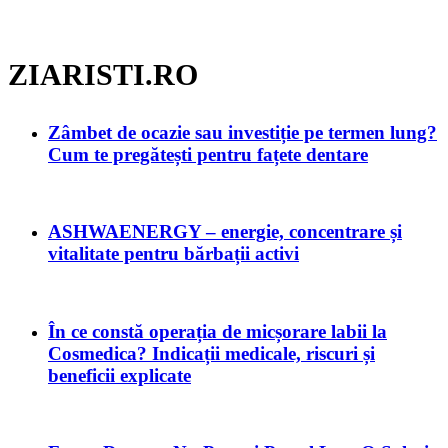
ZIARISTI.RO
Zâmbet de ocazie sau investiție pe termen lung?
Cum te pregătești pentru fațete dentare
ASHWAENERGY – energie, concentrare și
vitalitate pentru bărbații activi
În ce constă operația de micșorare labii la
Cosmedica? Indicații medicale, riscuri și
beneficii explicate