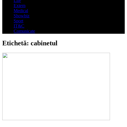
Life
Extern
Medical
Showbiz
Sport
IT&C
Comunicate
Etichetă:
cabinetul