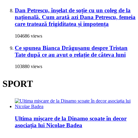
Dan Petrescu, înșelat de soție cu un coleg de la
națională. Cum arată azi Dana Petrescu, femeia
care tratează frigiditatea și impotența
104686 views
Ce spunea Bianca Drăgușanu despre Tristan
Tate după ce au avut o relație de câteva luni
103880 views
SPORT
Ultima mișcare de la Dinamo scoate în decor
asociația lui Nicolae Badea