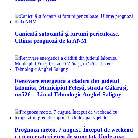
Caniculă sufocantă și furtuni periculoase.
Ultima prognoză de la ANM
Renovare energetică a clădirii din judetul
Ialomita, Municipiul Fetești, strada Călărași,
nr.526 – Liceul Tehnologic Anghel Saligny
Prognoza meteo, 7 august. Început de weekend
cu temperaturi greu de suportat. Unde apar