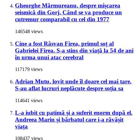
Gheorghe Mărmureanu, despre mișcarea
seismică din Gorj. Când se va produce un
cutremur comparabil cu cel din 1977
146548 views
Cine a fost Răsvan Firea, primul soț al
Gabrielei Firea. S-a stins din viață la 54 de ani
în urma unui atac cerebral
117179 views
Adrian Mutu, lovit unde îl doare cel mai tare.
S-au aflat lucruri neplăcute despre soția sa
114641 views
L-a iubit cu patimă și a suferit enorm după el.
Andreea Marin și bărbatul care i-a răvășit
viața
108437 views