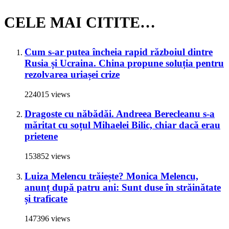
CELE MAI CITITE…
Cum s-ar putea încheia rapid războiul dintre
Rusia și Ucraina. China propune soluția pentru
rezolvarea uriașei crize
224015 views
Dragoste cu năbădăi. Andreea Berecleanu s-a
măritat cu soțul Mihaelei Bilic, chiar dacă erau
prietene
153852 views
Luiza Melencu trăiește? Monica Melencu,
anunț după patru ani: Sunt duse în străinătate
și traficate
147396 views