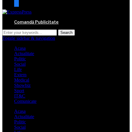
mail
Comandă Publicitate
Toggle sidebar & navigation
Acasa
Actualitate
Politic
Social
Life
Extern
Medical
Showbiz
Sport
IT&C
Comunicate
Acasa
Actualitate
Politic
Social