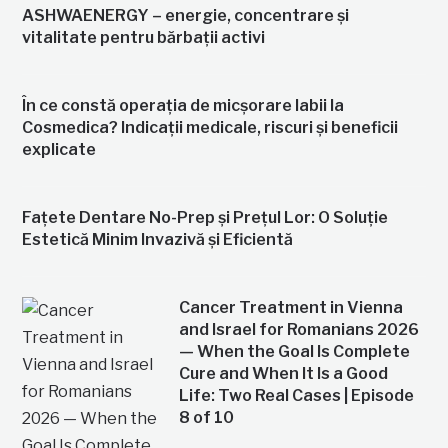
ASHWAENERGY – energie, concentrare și
vitalitate pentru bărbații activi
În ce constă operația de micșorare labii la
Cosmedica? Indicații medicale, riscuri și beneficii
explicate
Fațete Dentare No-Prep și Prețul Lor: O Soluție
Estetică Minim Invazivă și Eficientă
Cancer Treatment in Vienna
and Israel for Romanians 2026
— When the Goal Is Complete
Cure and When It Is a Good
Life: Two Real Cases | Episode
8 of 10