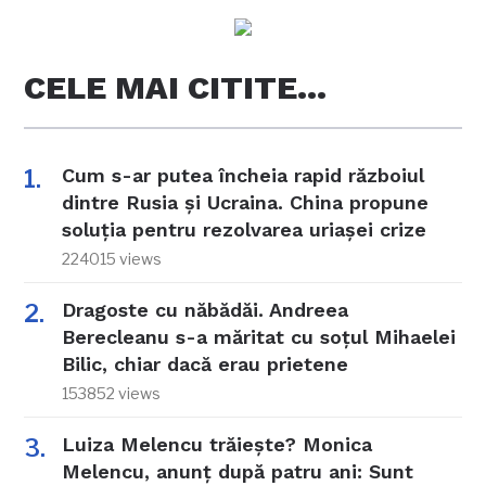
CELE MAI CITITE…
Cum s-ar putea încheia rapid războiul
dintre Rusia și Ucraina. China propune
soluția pentru rezolvarea uriașei crize
224015 views
Dragoste cu năbădăi. Andreea
Berecleanu s-a măritat cu soțul Mihaelei
Bilic, chiar dacă erau prietene
153852 views
Luiza Melencu trăiește? Monica
Melencu, anunț după patru ani: Sunt