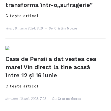
transforma într-o„sufragerie”
Citește articol
vineri, 8 martie 2024, 8:19
De:
Cristina Mogos
Casa de Pensii a dat vestea cea
mare! Vin direct la tine acasă
între 12 și 16 iunie
Citește articol
sâmbătă, 10 iunie 2023, 7:08
De:
Cristina Mogos