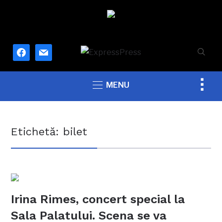
facebook
mail
Togg
MENU
sideb
&
navig
Etichetă:
bilet
Irina Rimes, concert special la
Sala Palatului. Scena se va