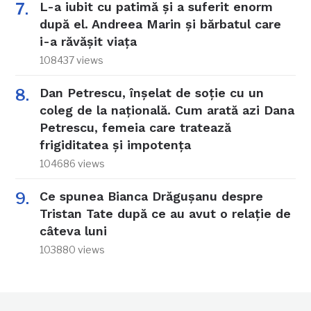
L-a iubit cu patimă și a suferit enorm
după el. Andreea Marin și bărbatul care
i-a răvășit viața
108437 views
Dan Petrescu, înșelat de soție cu un
coleg de la națională. Cum arată azi Dana
Petrescu, femeia care tratează
frigiditatea și impotența
104686 views
Ce spunea Bianca Drăgușanu despre
Tristan Tate după ce au avut o relație de
câteva luni
103880 views