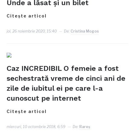
Unde a lăsat și un bilet
Citește articol
joi, 26 noiembrie 2020, 15:40
De:
Cristina Mogos
Caz INCREDIBIL O femeie a fost
sechestrată vreme de cinci ani de
zile de iubitul ei pe care l-a
cunoscut pe internet
Citește articol
miercuri, 10 octombrie 2018, 6:59
De:
Rareş