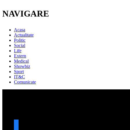
NAVIGARE
Acasa
Actualitate
Politic
Social
Life
Extern
Medical
Showbiz
Sport
IT&C
Comunicate
URMARESTE-NE
facebook