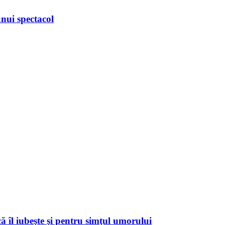
unui spectacol
 că îl iubeşte şi pentru simţul umorului