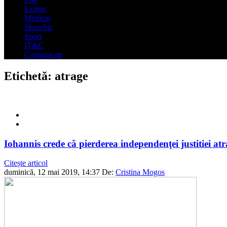
Extern
Medical
Showbiz
Sport
IT&C
Comunicate
Etichetă:
atrage
Iohannis crede că pierderea independenţei justitiei atrag
Citește articol
duminică, 12 mai 2019, 14:37
De:
Cristina Mogos