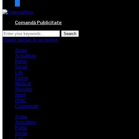
mail
Comandă Publicitate
Toggle sidebar & navigation
Acasa
Actualitate
Politic
Social
Life
Extern
Medical
Showbiz
Sport
IT&C
Comunicate
Acasa
Actualitate
Politic
Social
Life