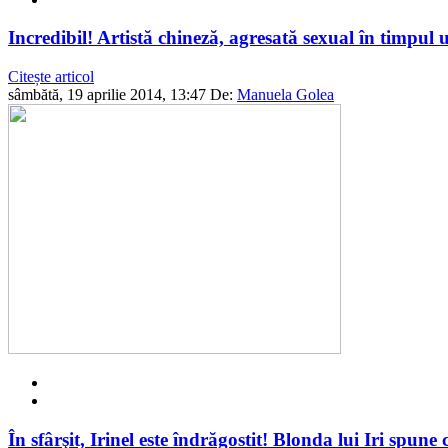
Incredibil! Artistă chineză, agresată sexual în timpul 
Citește articol
sâmbătă, 19 aprilie 2014, 13:47
De:
Manuela Golea
În sfârşit, Irinel este îndrăgostit! Blonda lui Iri spune