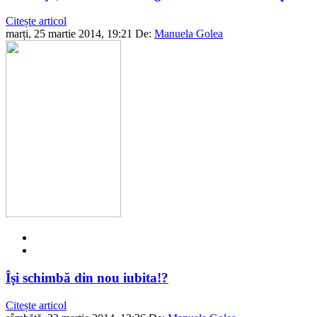
Citește articol
marți, 25 martie 2014, 19:21
De:
Manuela Golea
Îşi schimbă din nou iubita!?
Citește articol