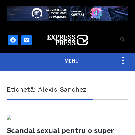
facebook
mail
Togg
MENU
sideb
&
navig
Etichetă:
Alexis Sanchez
Scandal sexual pentru o super