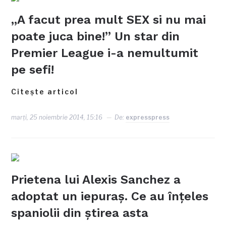
„A facut prea mult SEX si nu mai
poate juca bine!” Un star din
Premier League i-a nemultumit
pe sefi!
Citește articol
marți, 25 noiembrie 2014, 15:16
De:
expresspress
Prietena lui Alexis Sanchez a
adoptat un iepuraş. Ce au înţeles
spaniolii din ştirea asta