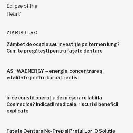
ZIARISTI.RO
Zâmbet de ocazie sau investiție pe termen lung?
Cum te pregătești pentru fațete dentare
ASHWAENERGY – energie, concentrare și
vitalitate pentru bărbații activi
În ce constă operația de micșorare labii la
Cosmedica? Indicații medicale, riscuri și beneficii
explicate
Fațete Dentare No-Prep și Prețul Lor: O Soluție