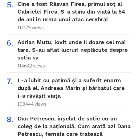
Cine a fost Răsvan Firea, primul soț al
Gabrielei Firea. S-a stins din viață la 54
de ani în urma unui atac cerebral
117179 views
Adrian Mutu, lovit unde îl doare cel mai
tare. S-au aflat lucruri neplăcute despre
soția sa
114642 views
L-a iubit cu patimă și a suferit enorm
după el. Andreea Marin și bărbatul care
i-a răvășit viața
108444 views
Dan Petrescu, înșelat de soție cu un
coleg de la națională. Cum arată azi Dana
Petrescu, femeia care tratează