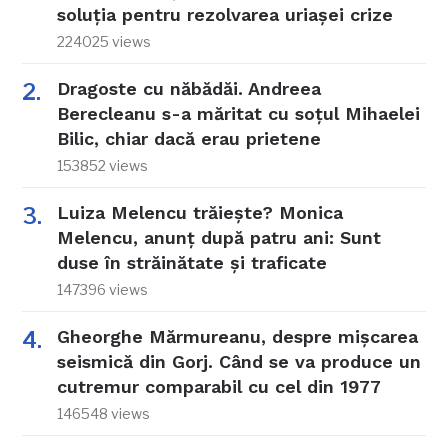
soluția pentru rezolvarea uriașei crize
224025 views
Dragoste cu năbădăi. Andreea
Berecleanu s-a măritat cu soțul Mihaelei
Bilic, chiar dacă erau prietene
153852 views
Luiza Melencu trăiește? Monica
Melencu, anunț după patru ani: Sunt
duse în străinătate și traficate
147396 views
Gheorghe Mărmureanu, despre mișcarea
seismică din Gorj. Când se va produce un
cutremur comparabil cu cel din 1977
146548 views