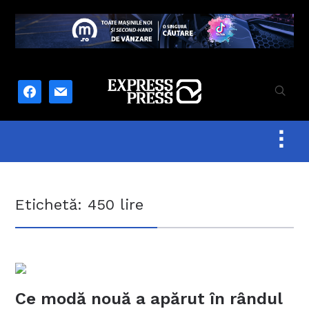
facebook
mail
Togg
sideb
&
navig
Etichetă:
450 lire
Ce modă nouă a apărut în rândul