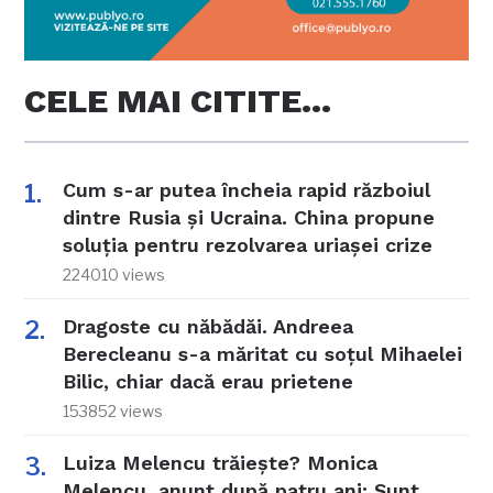
CELE MAI CITITE…
Cum s-ar putea încheia rapid războiul
dintre Rusia și Ucraina. China propune
soluția pentru rezolvarea uriașei crize
224010 views
Dragoste cu năbădăi. Andreea
Berecleanu s-a măritat cu soțul Mihaelei
Bilic, chiar dacă erau prietene
153852 views
Luiza Melencu trăiește? Monica
Melencu, anunț după patru ani: Sunt