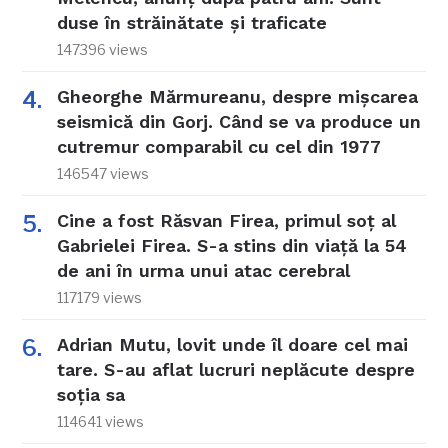
duse în străinătate și traficate
147396 views
Gheorghe Mărmureanu, despre mișcarea
seismică din Gorj. Când se va produce un
cutremur comparabil cu cel din 1977
146547 views
Cine a fost Răsvan Firea, primul soț al
Gabrielei Firea. S-a stins din viață la 54
de ani în urma unui atac cerebral
117179 views
Adrian Mutu, lovit unde îl doare cel mai
tare. S-au aflat lucruri neplăcute despre
soția sa
114641 views