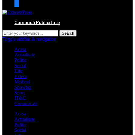
mail
Comandă Publicitate
Toggle sidebar & navigation
Acasa
Actualitate
Politic
Social
Life
Extern
Medical
Showbiz
Sport
IT&C
Comunicate
Acasa
Actualitate
Politic
Social