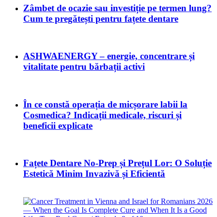
Zâmbet de ocazie sau investiție pe termen lung?
Cum te pregătești pentru fațete dentare
ASHWAENERGY – energie, concentrare și
vitalitate pentru bărbații activi
În ce constă operația de micșorare labii la
Cosmedica? Indicații medicale, riscuri și
beneficii explicate
Fațete Dentare No-Prep și Prețul Lor: O Soluție
Estetică Minim Invazivă și Eficientă