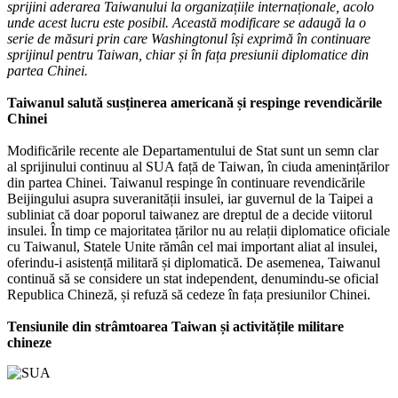
sprijini aderarea Taiwanului la organizațiile internaționale, acolo
unde acest lucru este posibil. Această modificare se adaugă la o
serie de măsuri prin care Washingtonul își exprimă în continuare
sprijinul pentru Taiwan, chiar și în fața presiunii diplomatice din
partea Chinei.
Taiwanul salută susținerea americană și respinge revendicările
Chinei
Modificările recente ale Departamentului de Stat sunt un semn clar
al sprijinului continuu al SUA față de Taiwan, în ciuda amenințărilor
din partea Chinei. Taiwanul respinge în continuare revendicările
Beijingului asupra suveranității insulei, iar guvernul de la Taipei a
subliniat că doar poporul taiwanez are dreptul de a decide viitorul
insulei. În timp ce majoritatea țărilor nu au relații diplomatice oficiale
cu Taiwanul, Statele Unite rămân cel mai important aliat al insulei,
oferindu-i asistență militară și diplomatică. De asemenea, Taiwanul
continuă să se considere un stat independent, denumindu-se oficial
Republica Chineză, și refuză să cedeze în fața presiunilor Chinei.
Tensiunile din strâmtoarea Taiwan și activitățile militare
chineze