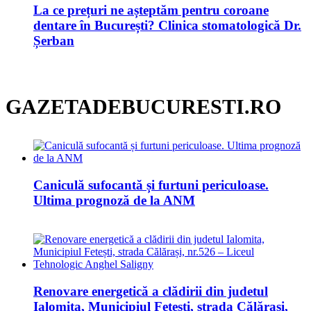
La ce prețuri ne așteptăm pentru coroane
dentare în București? Clinica stomatologică Dr.
Șerban
GAZETADEBUCURESTI.RO
Caniculă sufocantă și furtuni periculoase.
Ultima prognoză de la ANM
Renovare energetică a clădirii din judetul
Ialomita, Municipiul Fetești, strada Călărași,