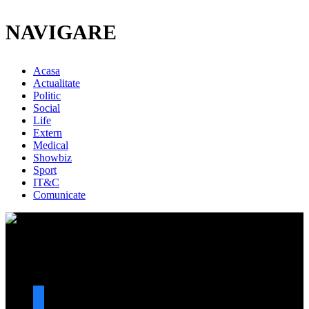
NAVIGARE
Acasa
Actualitate
Politic
Social
Life
Extern
Medical
Showbiz
Sport
IT&C
Comunicate
URMARESTE-NE
facebook