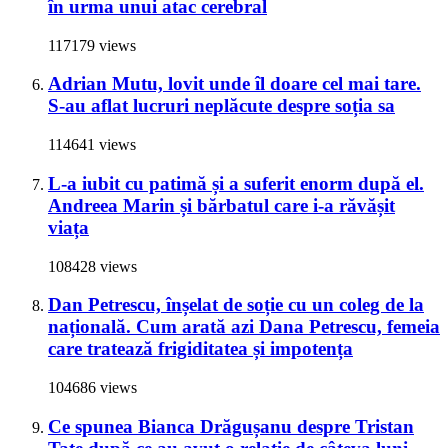
în urma unui atac cerebral
117179 views
Adrian Mutu, lovit unde îl doare cel mai tare.
S-au aflat lucruri neplăcute despre soția sa
114641 views
L-a iubit cu patimă și a suferit enorm după el.
Andreea Marin și bărbatul care i-a răvășit
viața
108428 views
Dan Petrescu, înșelat de soție cu un coleg de la
națională. Cum arată azi Dana Petrescu, femeia
care tratează frigiditatea și impotența
104686 views
Ce spunea Bianca Drăgușanu despre Tristan