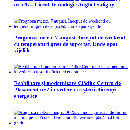
nr.526 – Liceul Tehnologic Anghel Saligny
Prognoza meteo, 7 august. Început de weekend
cu temperaturi greu de suportat. Unde apar
vijeliile
Reabilitare și modernizare Clădire Centru de
Plasament nr.2 în vederea creșterii eficienței
energetice