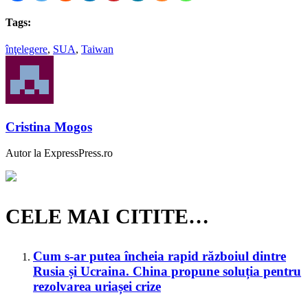
Tags:
înţelegere
,
SUA
,
Taiwan
Cristina Mogos
Autor la ExpressPress.ro
CELE MAI CITITE…
Cum s-ar putea încheia rapid războiul dintre
Rusia și Ucraina. China propune soluția pentru
rezolvarea uriașei crize