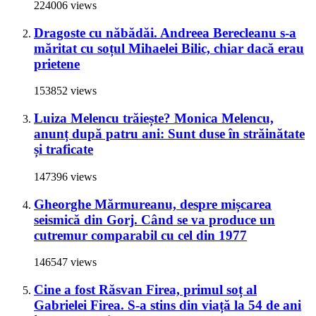
224006 views
Dragoste cu năbădăi. Andreea Berecleanu s-a
măritat cu soțul Mihaelei Bilic, chiar dacă erau
prietene
153852 views
Luiza Melencu trăiește? Monica Melencu,
anunț după patru ani: Sunt duse în străinătate
și traficate
147396 views
Gheorghe Mărmureanu, despre mișcarea
seismică din Gorj. Când se va produce un
cutremur comparabil cu cel din 1977
146547 views
Cine a fost Răsvan Firea, primul soț al
Gabrielei Firea. S-a stins din viață la 54 de ani