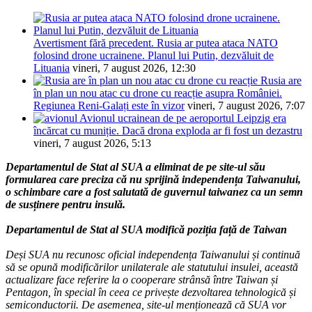
Avertisment fără precedent. Rusia ar putea ataca NATO
folosind drone ucrainene. Planul lui Putin, dezvăluit de
Lituania
vineri, 7 august 2026, 12:30
Rusia are
în plan un nou atac cu drone cu reacție asupra României.
Regiunea Reni-Galați este în vizor
vineri, 7 august 2026, 7:07
Avionul ucrainean de pe aeroportul Leipzig era
încărcat cu muniție. Dacă drona exploda ar fi fost un dezastru
vineri, 7 august 2026, 5:13
Departamentul de Stat al SUA a eliminat de pe site-ul său
formularea care preciza că nu sprijină independența Taiwanului,
o schimbare care a fost salutată de guvernul taiwanez ca un semn
de susținere pentru insulă.
Departamentul de Stat al SUA modifică poziția față de Taiwan
Deși SUA nu recunosc oficial independența Taiwanului și continuă
să se opună modificărilor unilaterale ale statutului insulei, această
actualizare face referire la o cooperare strânsă între Taiwan și
Pentagon, în special în ceea ce privește dezvoltarea tehnologică și
semiconductorii. De asemenea, site-ul menționează că SUA vor