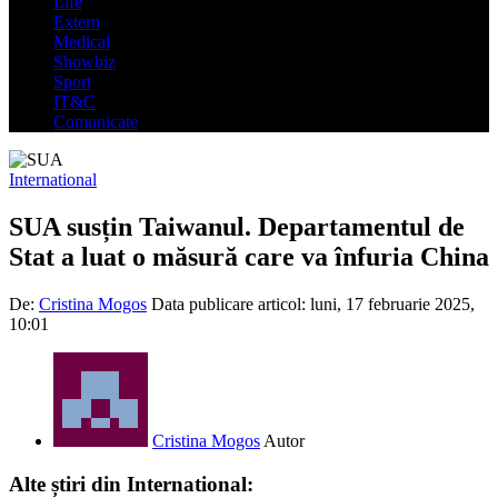
Life
Extern
Medical
Showbiz
Sport
IT&C
Comunicate
International
SUA susțin Taiwanul. Departamentul de
Stat a luat o măsură care va înfuria China
De:
Cristina Mogos
Data publicare articol:
luni, 17 februarie 2025,
10:01
Cristina Mogos
Autor
Alte știri din International: