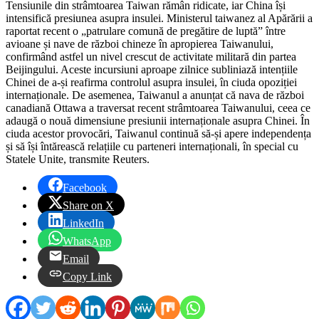
Tensiunile din strâmtoarea Taiwan rămân ridicate, iar China își
intensifică presiunea asupra insulei. Ministerul taiwanez al Apărării a
raportat recent o „patrulare comună de pregătire de luptă” între
avioane și nave de război chineze în apropierea Taiwanului,
confirmând astfel un nivel crescut de activitate militară din partea
Beijingului. Aceste incursiuni aproape zilnice subliniază intențiile
Chinei de a-și reafirma controlul asupra insulei, în ciuda opoziției
internaționale. De asemenea, Taiwanul a anunțat că nava de război
canadiană Ottawa a traversat recent strâmtoarea Taiwanului, ceea ce
adaugă o nouă dimensiune presiunii internaționale asupra Chinei. În
ciuda acestor provocări, Taiwanul continuă să-și apere independența
și să își întărească relațiile cu parteneri internaționali, în special cu
Statele Unite, transmite Reuters.
Facebook
Share on X
LinkedIn
WhatsApp
Email
Copy Link