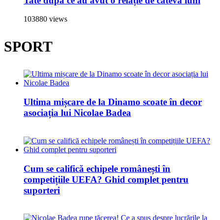
Tate după ce au avut o relație de câteva luni
103880 views
SPORT
Ultima mișcare de la Dinamo scoate în decor
asociația lui Nicolae Badea
Cum se califică echipele românești în
competițiile UEFA? Ghid complet pentru
suporteri