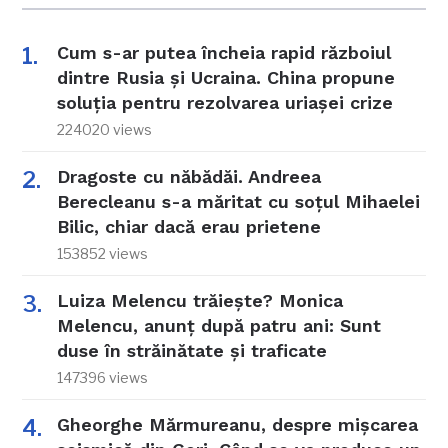
Cum s-ar putea încheia rapid războiul
dintre Rusia și Ucraina. China propune
soluția pentru rezolvarea uriașei crize
224020 views
Dragoste cu năbădăi. Andreea
Berecleanu s-a măritat cu soțul Mihaelei
Bilic, chiar dacă erau prietene
153852 views
Luiza Melencu trăiește? Monica
Melencu, anunț după patru ani: Sunt
duse în străinătate și traficate
147396 views
Gheorghe Mărmureanu, despre mișcarea