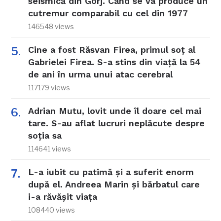
seismică din Gorj. Când se va produce un
cutremur comparabil cu cel din 1977
146548 views
Cine a fost Răsvan Firea, primul soț al
Gabrielei Firea. S-a stins din viață la 54
de ani în urma unui atac cerebral
117179 views
Adrian Mutu, lovit unde îl doare cel mai
tare. S-au aflat lucruri neplăcute despre
soția sa
114641 views
L-a iubit cu patimă și a suferit enorm
după el. Andreea Marin și bărbatul care
i-a răvășit viața
108440 views