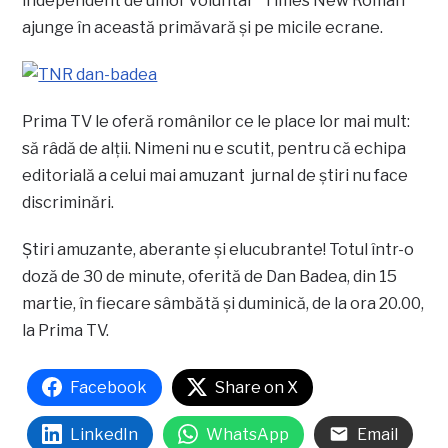
independent de umor voluntar “Times New Roman”
ajunge în această primăvară şi pe micile ecrane.
Prima TV le oferă românilor ce le place lor mai mult:
să râdă de alţii. Nimeni nu e scutit, pentru că echipa
editorială a celui mai amuzant jurnal de ştiri nu face
discriminări.
Ştiri amuzante, aberante şi elucubrante! Totul într-o
doză de 30 de minute, oferită de Dan Badea, din 15
martie, în fiecare sâmbătă şi duminică, de la ora 20.00,
la Prima TV.
Facebook
Share on X
LinkedIn
WhatsApp
Email