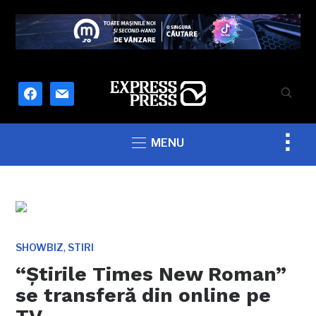
facebook
mail
Togg
MENU
sideb
&
navig
,
SHOWBIZ
STIRI
“Ştirile Times New Roman”
se transferă din online pe