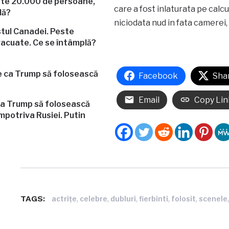
care a fost inlaturata pe calcul
niciodata nud in fata camerei, 
stul Canadei. Peste
acuate. Ce se întâmplă?
Facebook
Sha
Email
Copy Lin
a Trump să folosească
mpotriva Rusiei. Putin
TAGS:
,
,
,
,
,
actriţe
celebre
dubluri
fierbinti
folosit
scenele