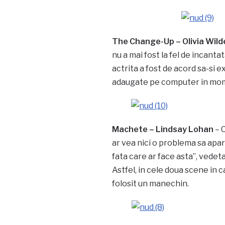
The Change-Up – Olivia Wild
nu a mai fost la fel de incant
actrita a fost de acord sa-si e
adaugate pe computer in momen
Machete – Lindsay Lohan
– C
ar vea nici o problema sa apara
fata care ar face asta”, vedet
Astfel, in cele doua scene in 
folosit un manechin.