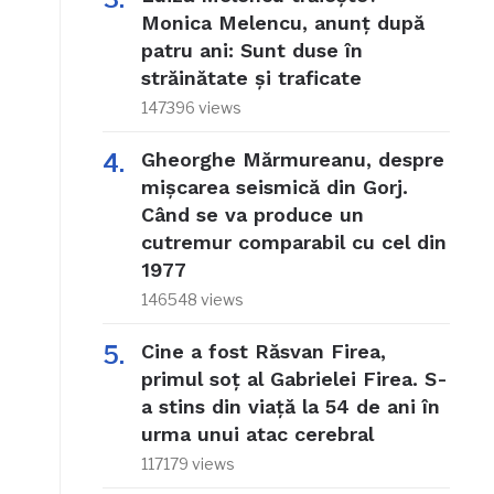
Monica Melencu, anunț după
patru ani: Sunt duse în
străinătate și traficate
147396 views
Gheorghe Mărmureanu, despre
mișcarea seismică din Gorj.
Când se va produce un
cutremur comparabil cu cel din
1977
146548 views
Cine a fost Răsvan Firea,
primul soț al Gabrielei Firea. S-
a stins din viață la 54 de ani în
urma unui atac cerebral
117179 views