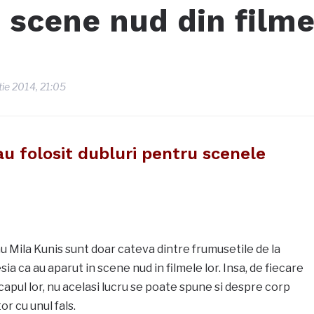
e scene nud din film
ie 2014, 21:05
au folosit dubluri pentru scenele
au Mila Kunis sunt doar cateva dintre frumusetile de la
a ca au aparut in scene nud in filmele lor. Insa, de fiecare
t capul lor, nu acelasi lucru se poate spune si despre corp
or cu unul fals.