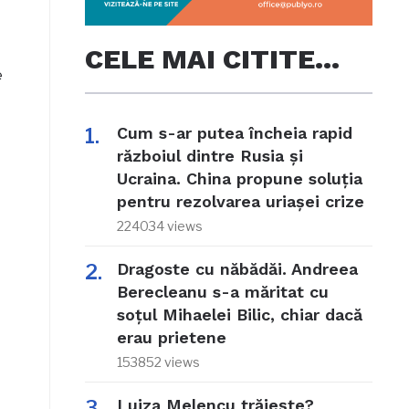
CELE MAI CITITE…
e
Cum s-ar putea încheia rapid
războiul dintre Rusia și
Ucraina. China propune soluția
pentru rezolvarea uriașei crize
224034 views
Dragoste cu năbădăi. Andreea
Berecleanu s-a măritat cu
soțul Mihaelei Bilic, chiar dacă
erau prietene
153852 views
Luiza Melencu trăiește?