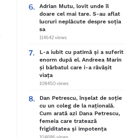
Adrian Mutu, lovit unde îl
doare cel mai tare. S-au aflat
lucruri neplăcute despre soția
sa
a
114642 views
L-a iubit cu patimă și a suferit
enorm după el. Andreea Marin
și bărbatul care i-a răvășit
viața
108450 views
Dan Petrescu, înșelat de soție
cu un coleg de la națională.
Cum arată azi Dana Petrescu,
femeia care tratează
frigiditatea și impotența
104686 views