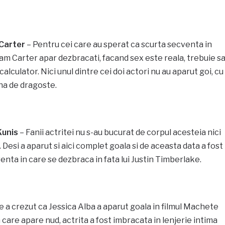
Carter
– Pentru cei care au sperat ca scurta secventa in
am Carter apar dezbracati, facand sex este reala, trebuie s
e calculator. Nici unul dintre cei doi actori nu au aparut goi, cu
na de dragoste.
Kunis
– Fanii actritei nu s-au bucurat de corpul acesteia nici
. Desi a aparut si aici complet goala si de aceasta data a fost
enta in care se dezbraca in fata lui Justin Timberlake.
e a crezut ca Jessica Alba a aparut goala in filmul Machete
 care apare nud, actrita a fost imbracata in lenjerie intima