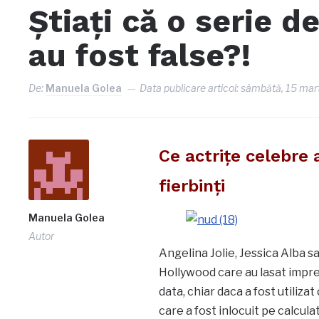
Ştiaţi că o serie d
au fost false?!
De:
Manuela Golea
Data publicare articol:
sâmbătă, 15 mart
Ce actriţe celebre 
fierbinţi
Manuela Golea
Autor
Angelina Jolie, Jessica Alba s
Hollywood care au lasat impresi
data, chiar daca a fost utiliza
care a fost inlocuit pe calculat