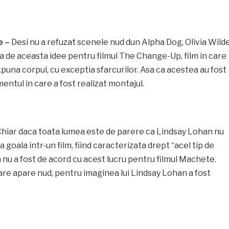
e –
Desi nu a refuzat scenele nud dun Alpha Dog, Olivia Wild
ata de aceasta idee pentru filmul The Change-Up, film in care
xpuna corpul, cu exceptia sfarcurilor. Asa ca acestea au fost
tul in care a fost realizat montajul.
hiar daca toata lumea este de parere ca Lindsay Lohan nu
 goala intr-un film, fiind caracterizata drept “acel tip de
a nu a fost de acord cu acest lucru pentru filmul Machete.
care apare nud, pentru imaginea lui Lindsay Lohan a fost