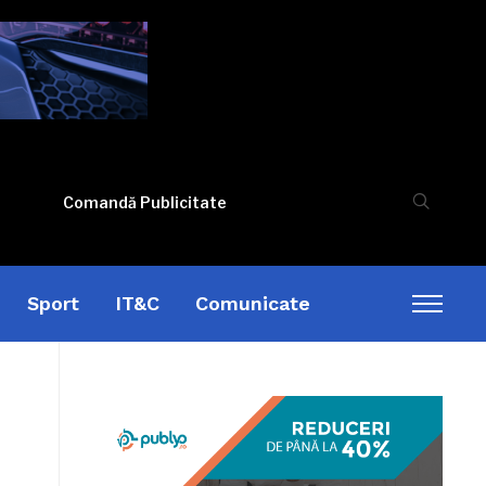
Comandă Publicitate
Sport
IT&C
Comunicate
Toggl
sideb
&
naviga