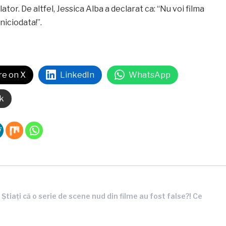
ator. De altfel, Jessica Alba a declarat ca: “Nu voi filma
niciodata!”.
re on X
LinkedIn
WhatsApp
k
,
Ştiaţi că o serie de scene nud din filme au fost false?! Ce