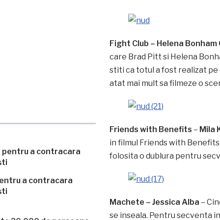
Fight Club – Helena Bonham 
care Brad Pitt si Helena Bonh
stiti ca totul a fost realizat p
atat mai mult sa filmeze o sce
Friends with Benefits
–
Mila 
in filmul Friends with Benefits
folosita o dublura pentru secv
pentru a contracara
ti
Machete – Jessica Alba
– Cin
se inseala. Pentru secventa in