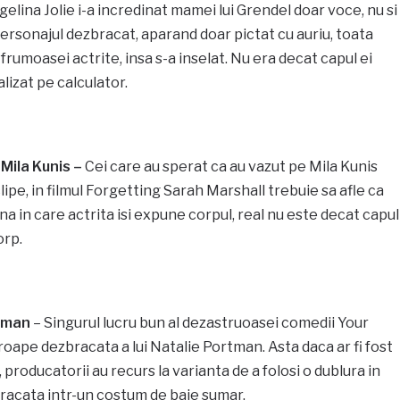
gelina Jolie i-a incredinat mamei lui Grendel doar voce, nu si
personajul dezbracat, aparand doar pictat cu auriu, toata
frumoasei actrite, insa s-a inselat. Nu era decat capul ei
alizat pe calculator.
Mila Kunis –
Cei care au sperat ca au vazut pe Mila Kunis
lipe, in filmul Forgetting Sarah Marshall trebuie sa afle ca
cena in care actrita isi expune corpul, real nu este decat capul
orp.
rtman
– Singurul lucru bun al dezastruoasei comedii Your
proape dezbracata a lui Natalie Portman. Asta daca ar fi fost
, producatorii au recurs la varianta de a folosi o dublura in
bracata intr-un costum de baie sumar.