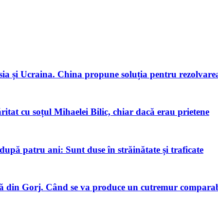
ia și Ucraina. China propune soluția pentru rezolvarea 
tat cu soțul Mihaelei Bilic, chiar dacă erau prietene
pă patru ani: Sunt duse în străinătate și traficate
 din Gorj. Când se va produce un cutremur comparabi