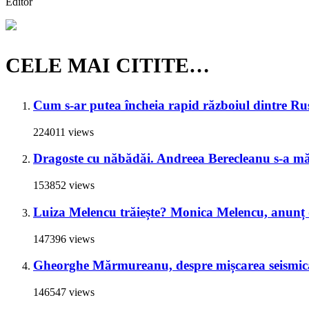
Editor
CELE MAI CITITE…
Cum s-ar putea încheia rapid războiul dintre Rus
224011 views
Dragoste cu năbădăi. Andreea Berecleanu s-a mări
153852 views
Luiza Melencu trăiește? Monica Melencu, anunț du
147396 views
Gheorghe Mărmureanu, despre mișcarea seismică
146547 views