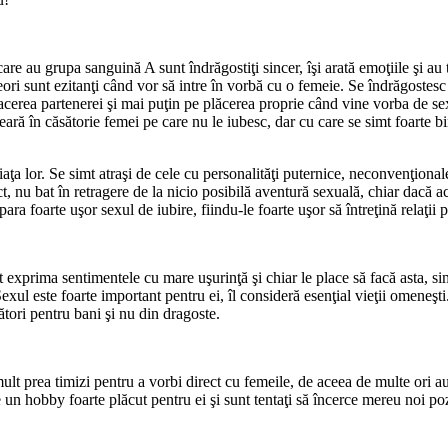
care au grupa sanguină A sunt îndrăgostiţi sincer, îşi arată emoţiile şi au 
ori sunt ezitanţi când vor să intre în vorbă cu o femeie. Se îndrăgostesc 
cerea partenerei şi mai puţin pe plăcerea proprie când vine vorba de sex 
ceară în căsătorie femei pe care nu le iubesc, dar cu care se simt foarte bi
ţa lor. Se simt atraşi de cele cu personalităţi puternice, neconvenţional
 nu bat în retragere de la nicio posibilă aventură sexuală, chiar dacă ace
ra foarte uşor sexul de iubire, fiindu-le foarte uşor să întreţină relaţii p
exprima sentimentele cu mare uşurinţă şi chiar le place să facă asta, sim
ul este foarte important pentru ei, îl consideră esenţial vieţii omeneşti.
tori pentru bani şi nu din dragoste.
ult prea timizi pentru a vorbi direct cu femeile, de aceea de multe ori au 
e un hobby foarte plăcut pentru ei şi sunt tentaţi să încerce mereu noi poz