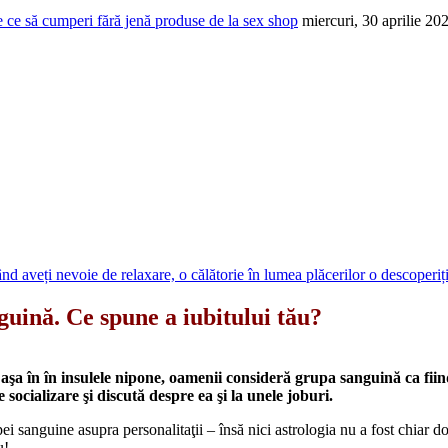
 ce să cumperi fără jenă produse de la sex shop
miercuri, 30 aprilie 20
nd aveți nevoie de relaxare, o călătorie în lumea plăcerilor o descoperi
guină. Ce spune a iubitului tău?
a în în insulele nipone, oamenii consideră grupa sanguină ca fiind 
 socializare şi discută despre ea şi la unele joburi.
pei sanguine asupra personalitaţii – însă nici astrologia nu a fost chiar 
u!