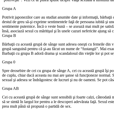
Grupa A
Potrivit japonezilor care au studiat anumite date şi informaţii, bărbaţii 
destul de greu să-şi exprime sentimentele faţă de persoana iubită şi une
sentimente puternice. Încă o veste bună – se axează mai mult pe satisfa
însă, asociază sexul cu măritişul şi în unele cazuri nefericite ajung să 
Grupa B
Bărbaţii cu această grupă de sânge sunt adesea oneşti cu femeile din via
grupă sanguină pentru că şi-au făcut un nume de “fustangii”. Mai exact,
Barbaţii cu grupa B adoră drama şi scandalosul din vieţile lor şi pot sepa
Grupa 0
Spre deosebire de cei cu grupa de sânge A, cei cu această grupă îşi pot 
de cuplu, chiar dacă aceasta nu mai are şanse să funcţioneze normal. Sex
sexual şi adesea se îndrăgostesc de lucruri şi nu de oameni. Se pot căsă
Grupa AB
Cei cu această grupă de sânge sunt sensibili şi foarte calzi, câteodată m
să se simtă în largul lor pentru a le descoperi adevărata faţă. Sexul est
prea mult până să propună o partidă de sex.