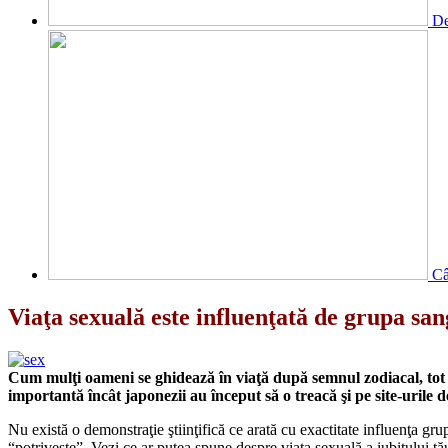
De
Câ
Viaţa sexuală este influenţată de grupa san
Cum mulţi oameni se ghidează în viaţă după semnul zodiacal, tot aş
importantă încât japonezii au început să o treacă şi pe site-urile de
Nu există o demonstraţie ştiinţifică ce arată cu exactitate influenţa gru
“potriveşte”. Vezi ce ar putea spune despre viaţa sexuală a iubitului tă