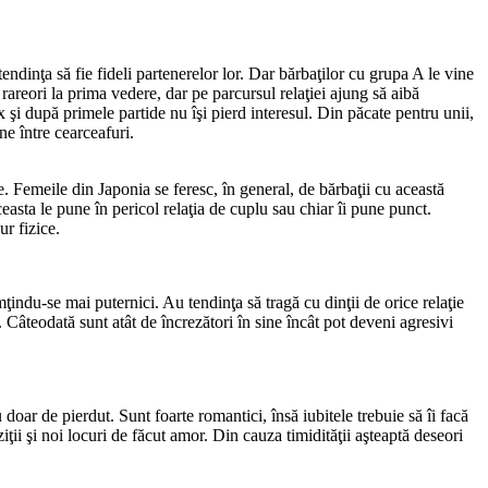
tendinţa să fie fideli partenerelor lor. Dar bărbaţilor cu grupa A le vine
rareori la prima vedere, dar pe parcursul relaţiei ajung să aibă
şi după primele partide nu îşi pierd interesul. Din păcate pentru unii,
ne între cearceafuri.
e. Femeile din Japonia se feresc, în general, de bărbaţii cu această
asta le pune în pericol relaţia de cuplu sau chiar îi pune punct.
ur fizice.
ţindu-se mai puternici. Au tendinţa să tragă cu dinţii de orice relaţie
 Câteodată sunt atât de încrezători în sine încât pot deveni agresivi
doar de pierdut. Sunt foarte romantici, însă iubitele trebuie să îi facă
iţii şi noi locuri de făcut amor. Din cauza timidităţii aşteaptă deseori