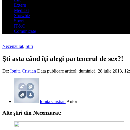
Extern
Medical
Showbiz
Sport
IT&C
Comunicate
Necenzurat
,
Stiri
Şti asta când îţi alegi partenerul de sex?!
De:
Ionita Cristian
Data publicare articol:
duminică, 28 iulie 2013, 12
Ionita Cristian
Autor
Alte știri din Necenzurat: