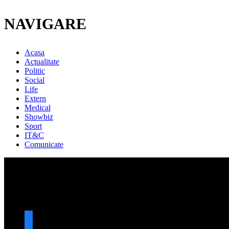
NAVIGARE
Acasa
Actualitate
Politic
Social
Life
Extern
Medical
Showbiz
Sport
IT&C
Comunicate
URMARESTE-NE
facebook