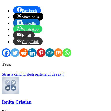
Facebook
Share on X
LinkedIn
WhatsApp
Email
Copy Link
Tags:
Şti asta când îţi alegi partenerul de sex?!
Ionita Cristian