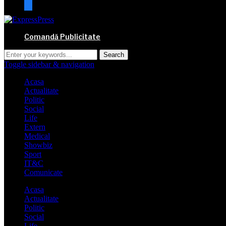
mail
Comandă Publicitate
Toggle sidebar & navigation
Acasa
Actualitate
Politic
Social
Life
Extern
Medical
Showbiz
Sport
IT&C
Comunicate
Acasa
Actualitate
Politic
Social
Life