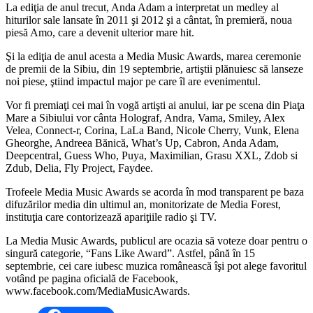
La ediţia de anul trecut, Anda Adam a interpretat un medley al
hiturilor sale lansate în 2011 şi 2012 şi a cântat, în premieră, noua
piesă Amo, care a devenit ulterior mare hit.
Şi la ediţia de anul acesta a Media Music Awards, marea ceremonie
de premii de la Sibiu, din 19 septembrie, artiştii plănuiesc să lanseze
noi piese, ştiind impactul major pe care îl are evenimentul.
Vor fi premiaţi cei mai în vogă artişti ai anului, iar pe scena din Piaţa
Mare a Sibiului vor cânta Holograf, Andra, Vama, Smiley, Alex
Velea, Connect-r, Corina, LaLa Band, Nicole Cherry, Vunk, Elena
Gheorghe, Andreea Bănică, What’s Up, Cabron, Anda Adam,
Deepcentral, Guess Who, Puya, Maximilian, Grasu XXL, Zdob si
Zdub, Delia, Fly Project, Faydee.
Trofeele Media Music Awards se acorda în mod transparent pe baza
difuzărilor media din ultimul an, monitorizate de Media Forest,
instituţia care contorizează apariţiile radio şi TV.
La Media Music Awards, publicul are ocazia să voteze doar pentru o
singură categorie, “Fans Like Award”. Astfel, până în 15
septembrie, cei care iubesc muzica românească îşi pot alege favoritul
votând pe pagina oficială de Facebook,
www.facebook.com/MediaMusicAwards.