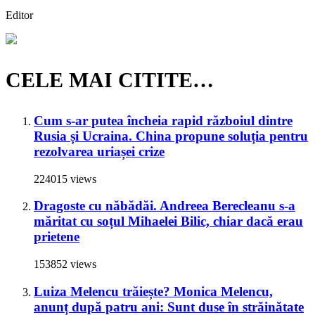
Editor
CELE MAI CITITE…
Cum s-ar putea încheia rapid războiul dintre
Rusia și Ucraina. China propune soluția pentru
rezolvarea uriașei crize
224015 views
Dragoste cu năbădăi. Andreea Berecleanu s-a
măritat cu soțul Mihaelei Bilic, chiar dacă erau
prietene
153852 views
Luiza Melencu trăiește? Monica Melencu,
anunț după patru ani: Sunt duse în străinătate