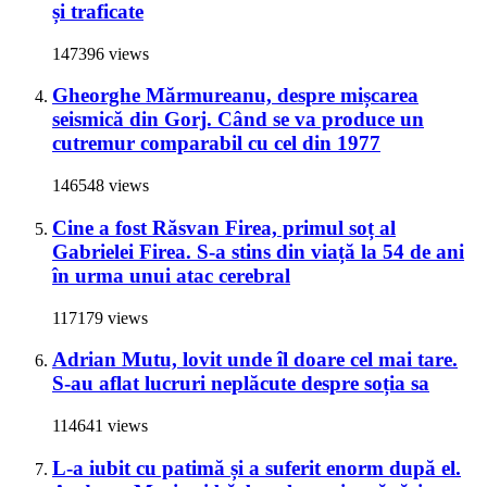
și traficate
147396 views
Gheorghe Mărmureanu, despre mișcarea
seismică din Gorj. Când se va produce un
cutremur comparabil cu cel din 1977
146548 views
Cine a fost Răsvan Firea, primul soț al
Gabrielei Firea. S-a stins din viață la 54 de ani
în urma unui atac cerebral
117179 views
Adrian Mutu, lovit unde îl doare cel mai tare.
S-au aflat lucruri neplăcute despre soția sa
114641 views
L-a iubit cu patimă și a suferit enorm după el.