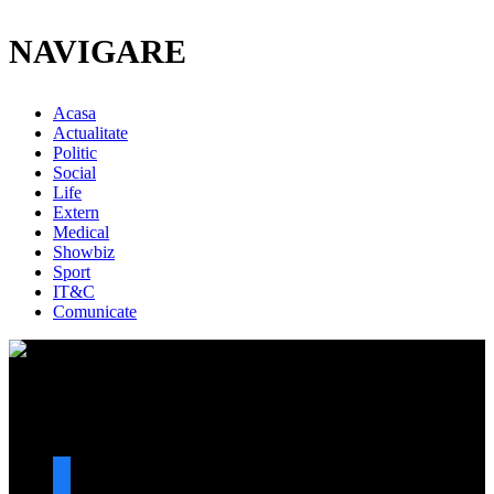
NAVIGARE
Acasa
Actualitate
Politic
Social
Life
Extern
Medical
Showbiz
Sport
IT&C
Comunicate
URMARESTE-NE
facebook