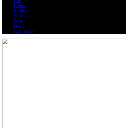
Life
Extern
Medical
Showbiz
Sport
IT&C
Comunicate