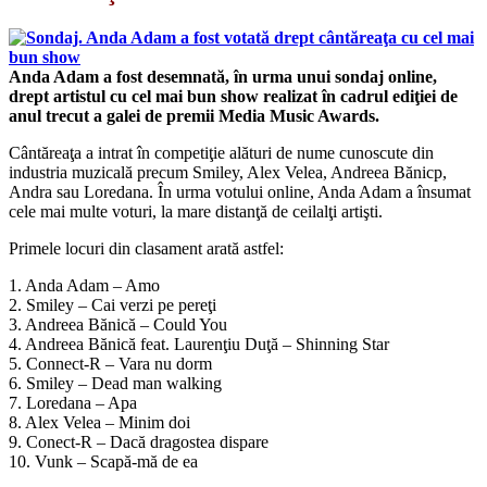
Anda Adam a fost desemnată, în urma unui sondaj online,
drept artistul cu cel mai bun show realizat în cadrul ediţiei de
anul trecut a galei de premii Media Music Awards.
Cântăreaţa a intrat în competiţie alături de nume cunoscute din
industria muzicală precum Smiley, Alex Velea, Andreea Bănicp,
Andra sau Loredana. În urma votului online, Anda Adam a însumat
cele mai multe voturi, la mare distanţă de ceilalţi artişti.
Primele locuri din clasament arată astfel:
1. Anda Adam – Amo
2. Smiley – Cai verzi pe pereţi
3. Andreea Bănică – Could You
4. Andreea Bănică feat. Laurenţiu Duţă – Shinning Star
5. Connect-R – Vara nu dorm
6. Smiley – Dead man walking
7. Loredana – Apa
8. Alex Velea – Minim doi
9. Conect-R – Dacă dragostea dispare
10. Vunk – Scapă-mă de ea