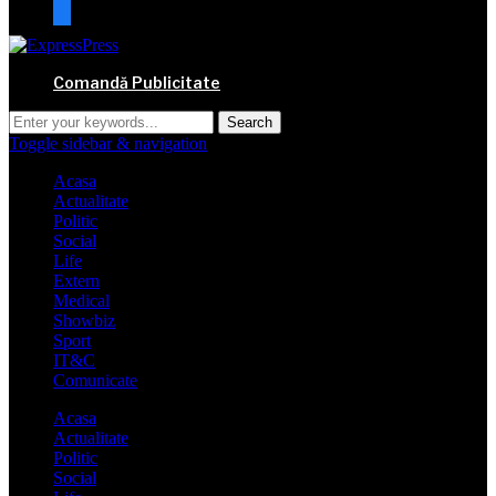
mail
Comandă Publicitate
Toggle sidebar & navigation
Acasa
Actualitate
Politic
Social
Life
Extern
Medical
Showbiz
Sport
IT&C
Comunicate
Acasa
Actualitate
Politic
Social