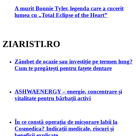
A murit Bonnie Tyler, legenda care a cucerit
lumea cu „Total Eclipse of the Heart”
ZIARISTI.RO
Zâmbet de ocazie sau investiție pe termen lung?
Cum te pregătești pentru fațete dentare
ASHWAENERGY – energie, concentrare și
vitalitate pentru bărbații activi
În ce constă operația de micșorare labii la
Cosmedica? Indicații medicale, riscuri și
beneficii explicate