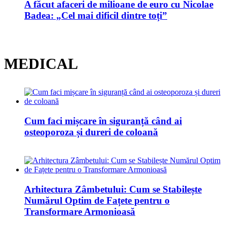
A făcut afaceri de milioane de euro cu Nicolae
Badea: „Cel mai dificil dintre toți”
MEDICAL
Cum faci mișcare în siguranță când ai
osteoporoza și dureri de coloană
Arhitectura Zâmbetului: Cum se Stabilește
Numărul Optim de Fațete pentru o
Transformare Armonioasă