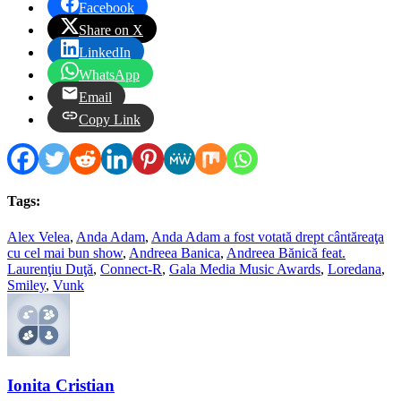
Facebook
Share on X
LinkedIn
WhatsApp
Email
Copy Link
Tags:
Alex Velea
,
Anda Adam
,
Anda Adam a fost votată drept cântăreaţa
cu cel mai bun show
,
Andreea Banica
,
Andreea Bănică feat.
Laurenţiu Duţă
,
Connect-R
,
Gala Media Music Awards
,
Loredana
,
Smiley
,
Vunk
Ionita Cristian