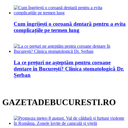
Cum îngrijești o coroană dentară pentru a evita
complicațiile pe termen lung
La ce prețuri ne așteptăm pentru coroane
dentare în București? Clinica stomatologică Dr.
Șerban
GAZETADEBUCURESTI.RO