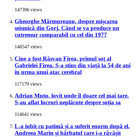
147396 views
Gheorghe Mărmureanu, despre mișcarea
seismică din Gorj. Când se va produce un
cutremur comparabil cu cel din 1977
146547 views
Cine a fost Răsvan Firea, primul soț al
Gabrielei Firea. S-a stins din viață la 54 de ani
în urma unui atac cerebral
117179 views
Adrian Mutu, lovit unde îl doare cel mai tare.
S-au aflat lucruri neplăcute despre soția sa
114641 views
L-a iubit cu patimă și a suferit enorm după el.
Andreea Marin și bărbatul care i-a răvășit