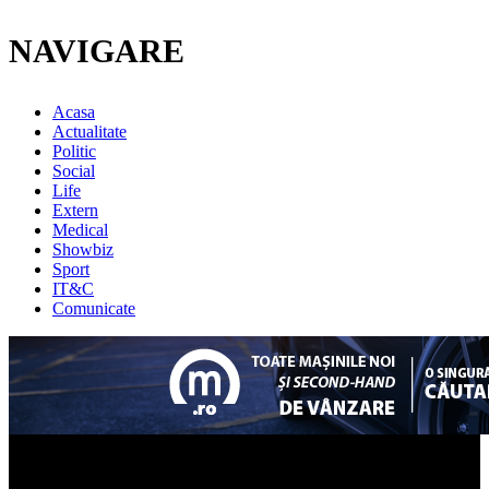
NAVIGARE
Acasa
Actualitate
Politic
Social
Life
Extern
Medical
Showbiz
Sport
IT&C
Comunicate