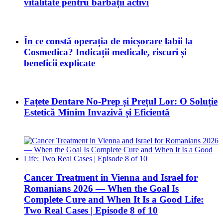
vitalitate pentru bărbații activi
În ce constă operația de micșorare labii la
Cosmedica? Indicații medicale, riscuri și
beneficii explicate
Fațete Dentare No-Prep și Prețul Lor: O Soluție
Estetică Minim Invazivă și Eficientă
Cancer Treatment in Vienna and Israel for
Romanians 2026 — When the Goal Is
Complete Cure and When It Is a Good Life:
Two Real Cases | Episode 8 of 10