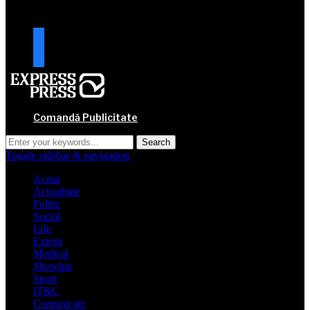
URMARESTE-NE
facebook
mail
Comandă Publicitate
Toggle sidebar & navigation
Acasa
Actualitate
Politic
Social
Life
Extern
Medical
Showbiz
Sport
IT&C
Comunicate