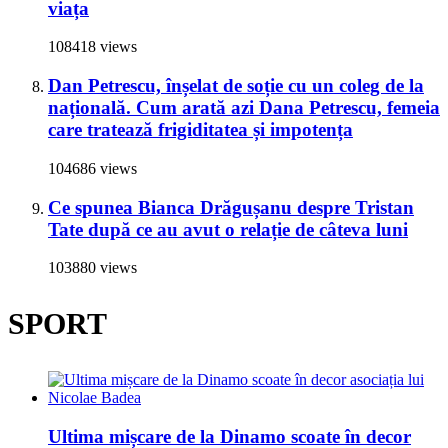
viața
108418 views
Dan Petrescu, înșelat de soție cu un coleg de la
națională. Cum arată azi Dana Petrescu, femeia
care tratează frigiditatea și impotența
104686 views
Ce spunea Bianca Drăgușanu despre Tristan
Tate după ce au avut o relație de câteva luni
103880 views
SPORT
Ultima mișcare de la Dinamo scoate în decor