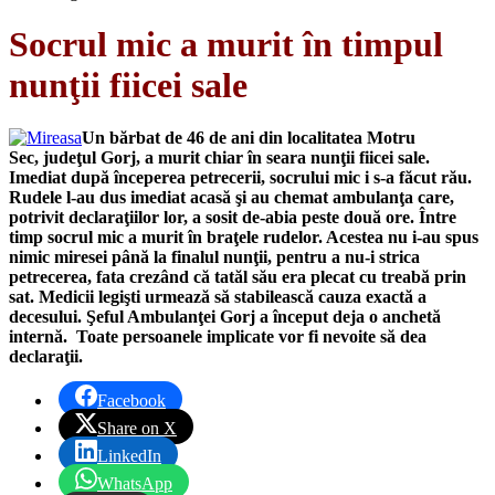
Socrul mic a murit în timpul
nunţii fiicei sale
Un bărbat de 46 de ani din localitatea Motru
Sec, judeţul Gorj, a murit chiar în seara nunţii fiicei sale.
Imediat după începerea petrecerii, socrului mic i s-a făcut rău.
Rudele l-au dus imediat acasă şi au chemat ambulanţa care,
potrivit declaraţiilor lor, a sosit de-abia peste două ore. Între
timp socrul mic a murit în braţele rudelor. Acestea nu i-au spus
nimic miresei până la finalul nunţii, pentru a nu-i strica
petrecerea, fata crezând că tatăl său era plecat cu treabă prin
sat. Medicii legişti urmează să stabilească cauza exactă a
decesului. Şeful Ambulanţei Gorj a început deja o anchetă
internă. Toate persoanele implicate vor fi nevoite să dea
declaraţii.
Facebook
Share on X
LinkedIn
WhatsApp