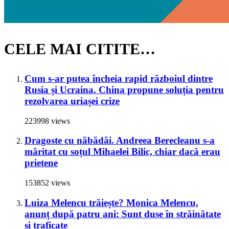
CELE MAI CITITE…
Cum s-ar putea încheia rapid războiul dintre
Rusia și Ucraina. China propune soluția pentru
rezolvarea uriașei crize
223998 views
Dragoste cu năbădăi. Andreea Berecleanu s-a
măritat cu soțul Mihaelei Bilic, chiar dacă erau
prietene
153852 views
Luiza Melencu trăiește? Monica Melencu,
anunț după patru ani: Sunt duse în străinătate
și traficate