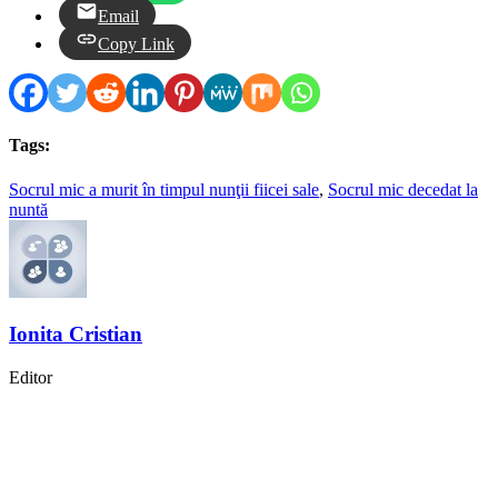
Email
Copy Link
Tags:
Socrul mic a murit în timpul nunţii fiicei sale
,
Socrul mic decedat la
nuntă
Ionita Cristian
Editor