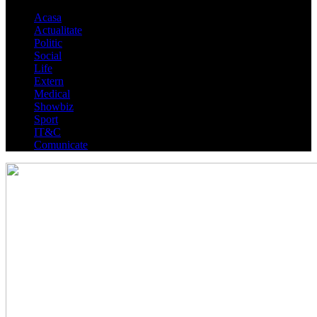
Acasa
Actualitate
Politic
Social
Life
Extern
Medical
Showbiz
Sport
IT&C
Comunicate