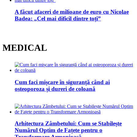
A făcut afaceri de milioane de euro cu Nicolae
Badea: „Cel mai dificil dintre toți”
MEDICAL
Cum faci mișcare în siguranță când ai
osteoporoza și dureri de coloană
Arhitectura Zâmbetului: Cum se Stabilește
Numărul Optim de Fațete pentru o
Transformare Armonioasă