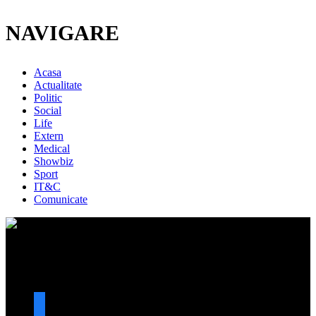
NAVIGARE
Acasa
Actualitate
Politic
Social
Life
Extern
Medical
Showbiz
Sport
IT&C
Comunicate
URMARESTE-NE
facebook