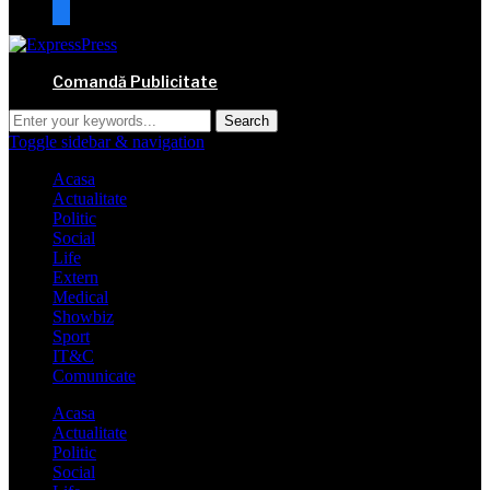
mail
Comandă Publicitate
Toggle sidebar & navigation
Acasa
Actualitate
Politic
Social
Life
Extern
Medical
Showbiz
Sport
IT&C
Comunicate
Acasa
Actualitate
Politic
Social