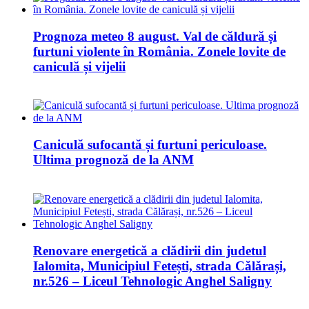
Prognoza meteo 8 august. Val de căldură și
furtuni violente în România. Zonele lovite de
caniculă și vijelii
Caniculă sufocantă și furtuni periculoase.
Ultima prognoză de la ANM
Renovare energetică a clădirii din judetul
Ialomita, Municipiul Fetești, strada Călărași,
nr.526 – Liceul Tehnologic Anghel Saligny