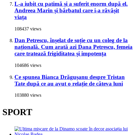
L-a iubit cu patimă și a suferit enorm după el.
Andreea Marin și bărbatul care i-a răvășit
viața
108437 views
Dan Petrescu, înșelat de soție cu un coleg de la
națională. Cum arată azi Dana Petrescu, femeia
care tratează frigiditatea și impotența
104686 views
Ce spunea Bianca Drăgușanu despre Tristan
Tate după ce au avut o relație de câteva luni
103880 views
SPORT