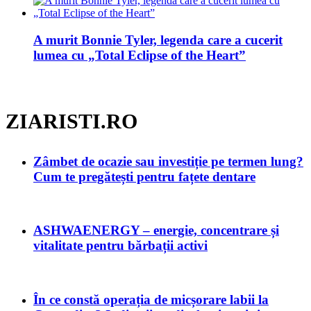
A murit Bonnie Tyler, legenda care a cucerit
lumea cu „Total Eclipse of the Heart”
ZIARISTI.RO
Zâmbet de ocazie sau investiție pe termen lung?
Cum te pregătești pentru fațete dentare
ASHWAENERGY – energie, concentrare și
vitalitate pentru bărbații activi
În ce constă operația de micșorare labii la