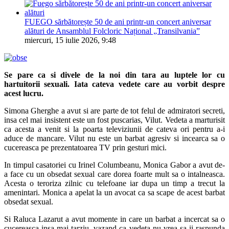
FUEGO sărbătorește 50 de ani printr-un concert aniversar
alături de Ansamblul Folcloric Național „Transilvania”
miercuri, 15 iulie 2026, 9:48
Se pare ca si divele de la noi din tara au luptele lor cu
hartuitorii sexuali. Iata cateva vedete care au vorbit despre
acest lucru.
Simona Gherghe a avut si are parte de tot felul de admiratori secreti,
insa cel mai insistent este un fost puscarias, Vilut. Vedeta a marturisit
ca acesta a venit si la poarta televiziunii de cateva ori pentru a-i
aduce de mancare. Vilut nu este un barbat agresiv si incearca sa o
cucereasca pe prezentatoarea TV prin gesturi mici.
In timpul casatoriei cu Irinel Columbeanu, Monica Gabor a avut de-
a face cu un obsedat sexual care dorea foarte mult sa o intalneasca.
Acesta o teroriza zilnic cu telefoane iar dupa un timp a trecut la
amenintari. Monica a apelat la un avocat ca sa scape de acest barbat
obsedat sexual.
Si Raluca Lazarut a avut momente in care un barbat a incercat sa o
cucereasca insa mai tarziu, vazand ca vedeta nu vrea sa ii raspunda