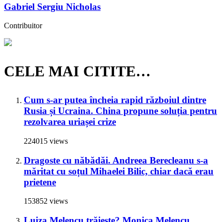
Gabriel Sergiu Nicholas
Contribuitor
CELE MAI CITITE…
Cum s-ar putea încheia rapid războiul dintre
Rusia și Ucraina. China propune soluția pentru
rezolvarea uriașei crize
224015 views
Dragoste cu năbădăi. Andreea Berecleanu s-a
măritat cu soțul Mihaelei Bilic, chiar dacă erau
prietene
153852 views
Luiza Melencu trăiește? Monica Melencu,