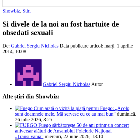
Showbiz
,
Stiri
Si divele de la noi au fost hartuite de
obsedati sexuali
De:
Gabriel Sergiu Nicholas
Data publicare articol:
marți, 1 aprilie
2014, 10:08
Gabriel Sergiu Nicholas
Autor
Alte știri din Showbiz:
Cum arată o vizită la piață pentru Fuego: „Acolo
sunt doamnele mele. Mă servesc cu ce au mai bun”
duminică,
26 iulie 2026, 8:25
Fuego sărbătorește 50 de ani printr-un concert
aniversar alături de Ansamblul Folcloric Național
„Transilvania”
miercuri, 22 iulie 2026, 18:10