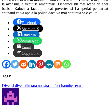
la avansuri, a trecut la amenintari. Deoarece nu mai scapa de acel
barbat, Raluca a facut publicat povestea si l-a speriat pe barbat
spunand ca va apela la politie daca va mai continua sa o caute.
Facebook
Share on X
LinkedIn
WhatsApp
Email
Copy Link
Tags:
Dive
,
si divele din tara noastra au fost hartuite sexual