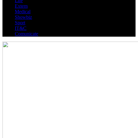
Life
Extern
Medical
Showbiz
Sport
IT&C
Comunicate