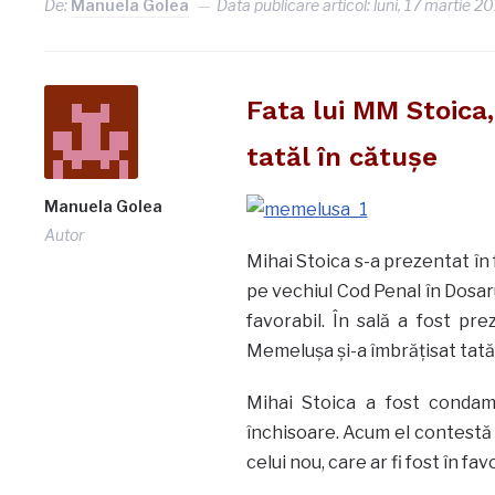
De:
Manuela Golea
Data publicare articol:
luni, 17 martie 2
Fata lui MM Stoica,
tatăl în cătuşe
Manuela Golea
Autor
Mihai Stoica s-a prezentat în 
pe vechiul Cod Penal în Dosaru
favorabil. În sală a fost pre
Memeluşa și-a îmbrățisat tatăl 
Mihai Stoica a fost condamn
închisoare. Acum el contestă 
celui nou, care ar fi fost în fav