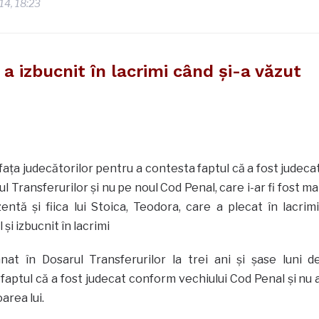
014, 18:23
 a izbucnit în lacrimi când şi-a văzut
fața judecătorilor pentru a contesta faptul că a fost judeca
l Transferurilor și nu pe noul Cod Penal, care i-ar fi fost ma
zentă și fiica lui Stoica, Teodora, care a plecat în lacrimi
și izbucnit în lacrimi
at în Dosarul Transferurilor la trei ani și șase luni d
faptul că a fost judecat conform vechiului Cod Penal și nu 
oarea lui.