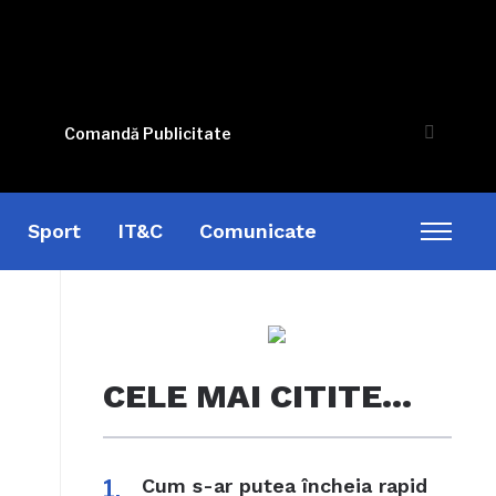
Comandă Publicitate
Sport
IT&C
Comunicate
Toggl
sideb
&
naviga
CELE MAI CITITE…
Cum s-ar putea încheia rapid