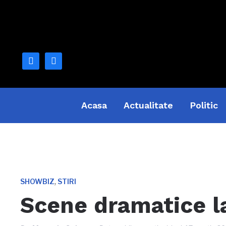
facebook
mail
Acasa
Actualitate
Politic
,
SHOWBIZ
STIRI
Scene dramatice l