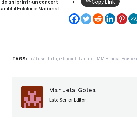
de ani printr-un concert
Copy Link
amblul Folcloric Național
TAGS:
,
,
,
,
,
cătuşe
fata
izbucnit
Lacrimi
MM Stoica
Scene 
Manuela Golea
Este Senior Editor .