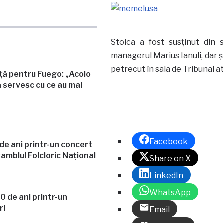
Stoica a fost susținut din 
managerul Marius Ianuli, dar ș
petrecut în sala de Tribunal at
ață pentru Fuego: „Acolo
 servesc cu ce au mai
Facebook
e ani printr-un concert
amblul Folcloric Național
Share on X
LinkedIn
WhatsApp
Email