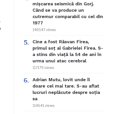
mișcarea seismică din Gorj.
Când se va produce un
cutremur comparabil cu cel din
-
1977
a
146547 views
Cine a fost Răsvan Firea,
primul soț al Gabrielei Firea. S-
a stins din viață la 54 de ani în
urma unui atac cerebral
117179 views
Adrian Mutu, lovit unde îl
doare cel mai tare. S-au aflat
lucruri neplăcute despre soția
sa
114641 views