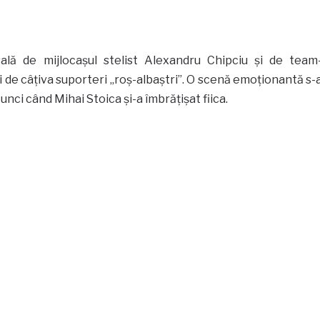
sală de mijlocașul stelist Alexandru Chipciu și de team
i de câțiva suporteri „roș-albaștri”. O scenă emoționantă s-
unci când Mihai Stoica și-a îmbrățișat fiica.