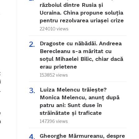
războiul dintre Rusia și
Ucraina. China propune soluția
pentru rezolvarea uriașei crize
224010 views
Dragoste cu năbădăi. Andreea
Berecleanu s-a măritat cu
soțul Mihaelei Bilic, chiar dacă
erau prietene
t
153852 views
i
Luiza Melencu trăiește?
.
Monica Melencu, anunț după
patru ani: Sunt duse în
străinătate și traficate
e
a
147396 views
Gheorghe Mărmureanu, despre