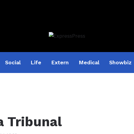
Social
Life
Extern
Medical
Showbiz
a Tribunal