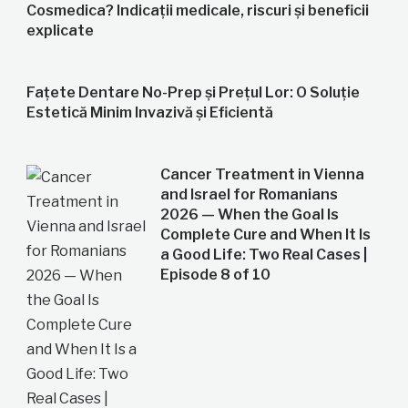
Cosmedica? Indicații medicale, riscuri și beneficii
explicate
Fațete Dentare No-Prep și Prețul Lor: O Soluție
Estetică Minim Invazivă și Eficientă
Cancer Treatment in Vienna
and Israel for Romanians
2026 — When the Goal Is
Complete Cure and When It Is
a Good Life: Two Real Cases |
Episode 8 of 10