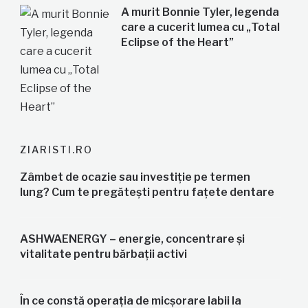
A murit Bonnie Tyler, legenda
care a cucerit lumea cu „Total
Eclipse of the Heart”
ZIARISTI.RO
Zâmbet de ocazie sau investiție pe termen
lung? Cum te pregătești pentru fațete dentare
ASHWAENERGY – energie, concentrare și
vitalitate pentru bărbații activi
În ce constă operația de micșorare labii la