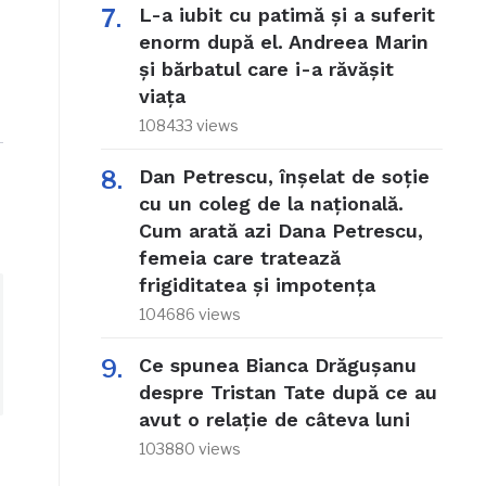
L-a iubit cu patimă și a suferit
enorm după el. Andreea Marin
și bărbatul care i-a răvășit
viața
108433 views
Dan Petrescu, înșelat de soție
cu un coleg de la națională.
Cum arată azi Dana Petrescu,
femeia care tratează
frigiditatea și impotența
104686 views
Ce spunea Bianca Drăgușanu
despre Tristan Tate după ce au
avut o relație de câteva luni
103880 views