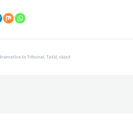
,
,
dramatice la Tribunal
Tatăl
văzut