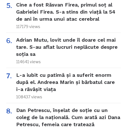
Cine a fost Răsvan Firea, primul soț al
Gabrielei Firea. S-a stins din viață la 54
de ani în urma unui atac cerebral
117179 views
Adrian Mutu, lovit unde îl doare cel mai
tare. S-au aflat lucruri neplăcute despre
soția sa
114641 views
L-a iubit cu patimă și a suferit enorm
după el. Andreea Marin și bărbatul care
i-a răvășit viața
108437 views
Dan Petrescu, înșelat de soție cu un
coleg de la națională. Cum arată azi Dana
Petrescu, femeia care tratează