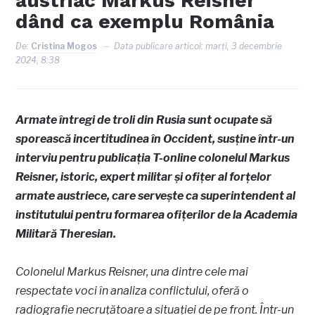
austriac Markus Reisner
dând ca exemplu România
De:
Cristina Mogos
Data publicare articol:
marți, 3 decembrie
2024, 8:38
Armate întregi de troli din Rusia sunt ocupate să
sporească incertitudinea în Occident, susține într-un
interviu pentru publicația T-online colonelul Markus
Reisner, istoric, expert militar și ofițer al forțelor
armate austriece, care servește ca superintendent al
institutului pentru formarea ofițerilor de la Academia
Militară Theresian.
Colonelul Markus Reisner, una dintre cele mai
respectate voci în analiza conflictului, oferă o
radiografie necruțătoare a situației de pe front. Într-un