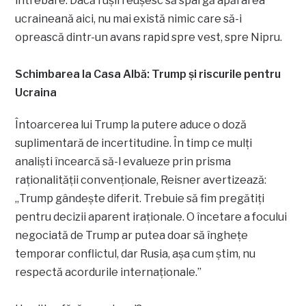
întrebare. Dacă rușii reușesc să spargă apărarea
ucraineană aici, nu mai există nimic care să-i
oprească dintr-un avans rapid spre vest, spre Nipru.
Schimbarea la Casa Albă: Trump și riscurile pentru
Ucraina
Întoarcerea lui Trump la putere aduce o doză
suplimentară de incertitudine. În timp ce mulți
analiști încearcă să-l evalueze prin prisma
raționalității convenționale, Reisner avertizează:
„Trump gândește diferit. Trebuie să fim pregătiți
pentru decizii aparent iraționale. O încetare a focului
negociată de Trump ar putea doar să înghețe
temporar conflictul, dar Rusia, așa cum știm, nu
respectă acordurile internaționale.”