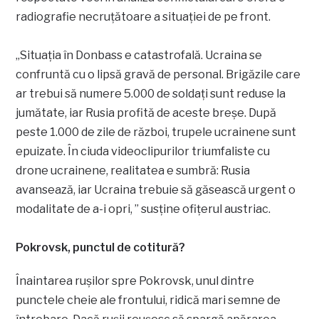
radiografie necruțătoare a situației de pe front.
„Situația în Donbass e catastrofală. Ucraina se
confruntă cu o lipsă gravă de personal. Brigăzile care
ar trebui să numere 5.000 de soldați sunt reduse la
jumătate, iar Rusia profită de aceste breșe. După
peste 1.000 de zile de război, trupele ucrainene sunt
epuizate. În ciuda videoclipurilor triumfaliste cu
drone ucrainene, realitatea e sumbră: Rusia
avansează, iar Ucraina trebuie să găsească urgent o
modalitate de a-i opri, ” susține ofițerul austriac.
Pokrovsk, punctul de cotitură?
Înaintarea rușilor spre Pokrovsk, unul dintre
punctele cheie ale frontului, ridică mari semne de