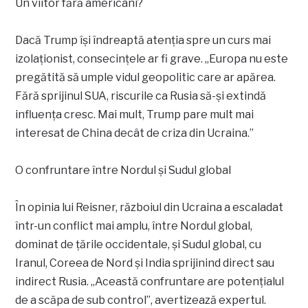
Un viitor fără americani?
Dacă Trump își îndreaptă atenția spre un curs mai
izolaționist, consecințele ar fi grave. „Europa nu este
pregătită să umple vidul geopolitic care ar apărea.
Fără sprijinul SUA, riscurile ca Rusia să-și extindă
influența cresc. Mai mult, Trump pare mult mai
interesat de China decât de criza din Ucraina.”
O confruntare între Nordul și Sudul global
În opinia lui Reisner, războiul din Ucraina a escaladat
într-un conflict mai amplu, între Nordul global,
dominat de țările occidentale, și Sudul global, cu
Iranul, Coreea de Nord și India sprijinind direct sau
indirect Rusia. „Această confruntare are potențialul
de a scăpa de sub control”, avertizează expertul.