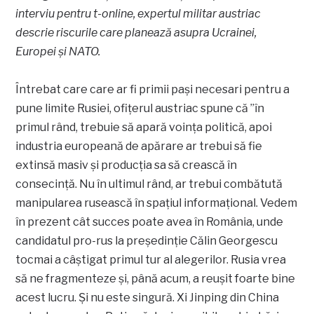
interviu pentru t-online, expertul militar austriac
descrie riscurile care planează asupra Ucrainei,
Europei și NATO.
Întrebat care care ar fi primii pași necesari pentru a
pune limite Rusiei, ofițerul austriac spune că ”în
primul rând, trebuie să apară voința politică, apoi
industria europeană de apărare ar trebui să fie
extinsă masiv și producția sa să crească în
consecință. Nu în ultimul rând, ar trebui combătută
manipularea rusească în spațiul informațional. Vedem
în prezent cât succes poate avea în România, unde
candidatul pro-rus la președinție Călin Georgescu
tocmai a câștigat primul tur al alegerilor. Rusia vrea
să ne fragmenteze și, până acum, a reușit foarte bine
acest lucru. Și nu este singură. Xi Jinping din China