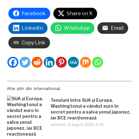
Facebook
Share on X
LinkedIn
WhatsApp
Email
Copy Link
Alte știri din International:
Tensiuni între SUA și Europa.
Washingtonul a vândut euro în
secret pentru a salva yenul japonez,
iar BCE reacționează
sâmbătă, 8 august 2026, 6:40