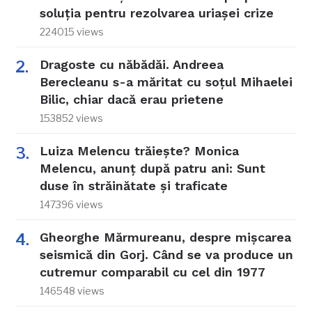
soluția pentru rezolvarea uriașei crize
224015 views
Dragoste cu năbădăi. Andreea
Berecleanu s-a măritat cu soțul Mihaelei
Bilic, chiar dacă erau prietene
153852 views
Luiza Melencu trăiește? Monica
Melencu, anunț după patru ani: Sunt
duse în străinătate și traficate
147396 views
Gheorghe Mărmureanu, despre mișcarea
seismică din Gorj. Când se va produce un
cutremur comparabil cu cel din 1977
146548 views