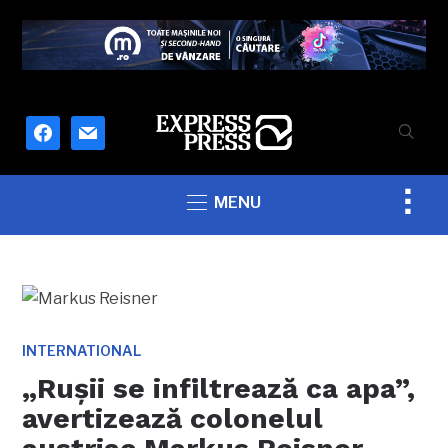
facebook
mail
Togg
MENU
sideb
&
navig
INTERNATIONAL
„Rușii se infiltrează ca apa”,
avertizează colonelul