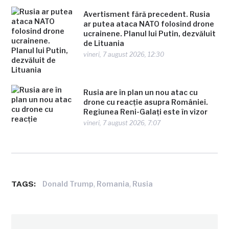
Avertisment fără precedent. Rusia
ar putea ataca NATO folosind drone
ucrainene. Planul lui Putin, dezvăluit
de Lituania
vineri, 7 august 2026, 12:30
Rusia are în plan un nou atac cu
drone cu reacție asupra României.
Regiunea Reni-Galați este în vizor
vineri, 7 august 2026, 7:07
TAGS:
,
,
Donald Trump
Romania
Rusia