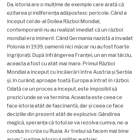
Da, istoria are o mulțime de exemple care arată că
ezitarea și indiferența adăpostesc pericole. Când a
început cel de-al Doilea Război Mondial,
contemporanii nu au realizat imediat că un război
mondial era iminent. Când Germania nazistă a invadat
Polonia în 1939, oamenii nici măcar nu au fost foarte
îngrijorați. După înfrângerea Franței, un an mai târziu,
aceasta a fost cu atât mai mare. Primul Război
Mondial a început cu încăierări între Austria și Serbia
și, în curând, aproape toată Europa a intrat în război.
Odată ce un proces a început, este imposibil să
prezici unde se va termina. Aceasta este ceea ce
face istoria atât de fascinantă, dar și ceea ce face
deciziile din prezent atât de explozive. Gândirea
magică, speranța că totul se va rezolva cumva, ne-a
condus în criza cu Rusia. Ar trebui să facem mai bine
acum.” susține istoricul militar austriac.