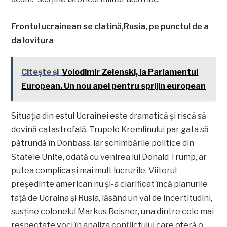
Frontul ucrainean se clatină,Rusia, pe punctul de a
da lovitura
Citește și
Volodimir Zelenski, la Parlamentul
European. Un nou apel pentru sprijin european
Situația din estul Ucrainei este dramatică și riscă să
devină catastrofală. Trupele Kremlinului par gata să
pătrundă în Donbass, iar schimbările politice din
Statele Unite, odată cu venirea lui Donald Trump, ar
putea complica și mai mult lucrurile. Viitorul
președinte american nu și-a clarificat încă planurile
față de Ucraina și Rusia, lăsând un val de incertitudini,
susține colonelul Markus Reisner, una dintre cele mai
respectate voci în analiza conflictului care oferă o