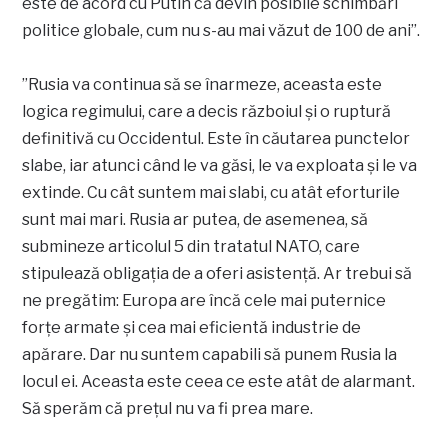
este de acord cu Putin că devin posibile schimbări
politice globale, cum nu s-au mai văzut de 100 de ani”.
”Rusia va continua să se înarmeze, aceasta este
logica regimului, care a decis războiul și o ruptură
definitivă cu Occidentul. Este în căutarea punctelor
slabe, iar atunci când le va găsi, le va exploata și le va
extinde. Cu cât suntem mai slabi, cu atât eforturile
sunt mai mari. Rusia ar putea, de asemenea, să
submineze articolul 5 din tratatul NATO, care
stipulează obligația de a oferi asistență. Ar trebui să
ne pregătim: Europa are încă cele mai puternice
forțe armate și cea mai eficientă industrie de
apărare. Dar nu suntem capabili să punem Rusia la
locul ei. Aceasta este ceea ce este atât de alarmant.
Să sperăm că prețul nu va fi prea mare.