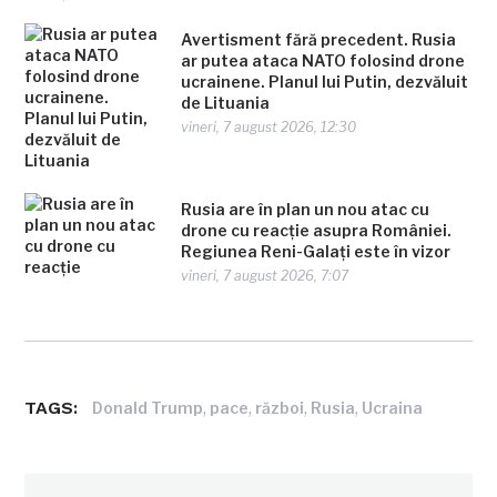
Avertisment fără precedent. Rusia
ar putea ataca NATO folosind drone
ucrainene. Planul lui Putin, dezvăluit
de Lituania
vineri, 7 august 2026, 12:30
Rusia are în plan un nou atac cu
drone cu reacție asupra României.
Regiunea Reni-Galați este în vizor
vineri, 7 august 2026, 7:07
TAGS:
,
,
,
,
Donald Trump
pace
război
Rusia
Ucraina