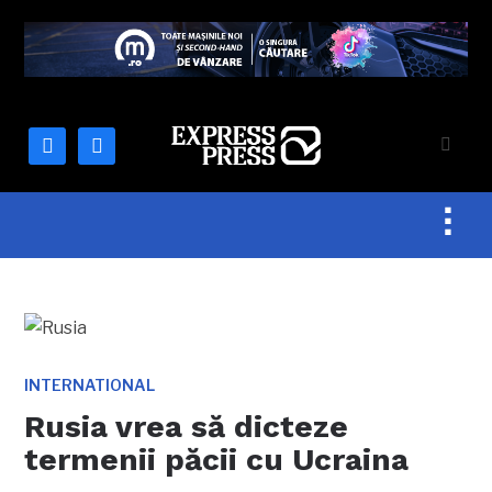
facebook
mail
Togg
sideb
&
navig
INTERNATIONAL
Rusia vrea să dicteze
termenii păcii cu Ucraina