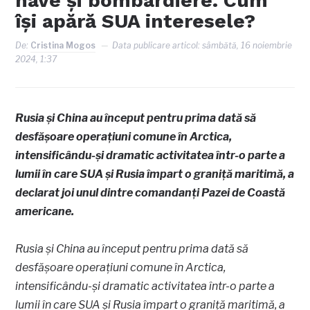
nave și bombardiere. Cum
își apără SUA interesele?
De:
Cristina Mogos
Data publicare articol:
sâmbătă, 16 noiembrie
2024, 1:37
Rusia și China au început pentru prima dată să
desfășoare operațiuni comune în Arctica,
intensificându-și dramatic activitatea într-o parte a
lumii în care SUA și Rusia împart o graniță maritimă, a
declarat joi unul dintre comandanți Pazei de Coastă
americane.
Rusia și China au început pentru prima dată să
desfășoare operațiuni comune în Arctica,
intensificându-și dramatic activitatea într-o parte a
lumii în care SUA și Rusia împart o graniță maritimă, a