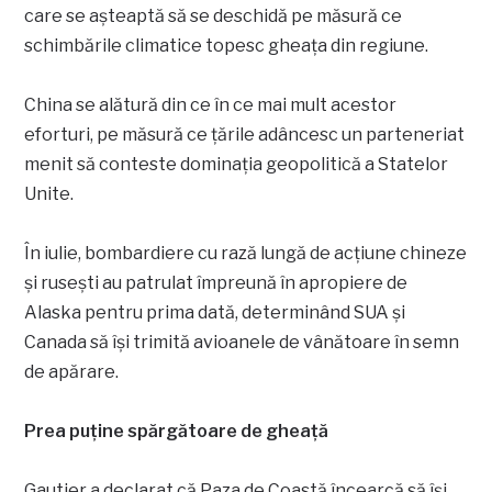
care se așteaptă să se deschidă pe măsură ce
schimbările climatice topesc gheața din regiune.
China se alătură din ce în ce mai mult acestor
eforturi, pe măsură ce țările adâncesc un parteneriat
menit să conteste dominația geopolitică a Statelor
Unite.
În iulie, bombardiere cu rază lungă de acțiune chineze
și rusești au patrulat împreună în apropiere de
Alaska pentru prima dată, determinând SUA și
Canada să își trimită avioanele de vânătoare în semn
de apărare.
Prea puține spărgătoare de gheață
Gautier a declarat că Paza de Coastă încearcă să își