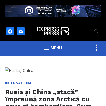
facebook
mail
Togg
MENU
sideb
&
navig
INTERNATIONAL
Rusia și China „atacă”
împreună zona Arctică cu