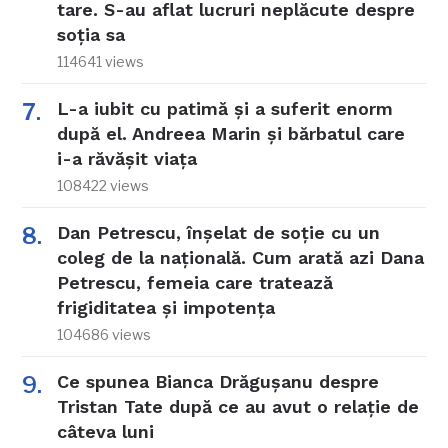
tare. S-au aflat lucruri neplăcute despre
soția sa
114641 views
L-a iubit cu patimă și a suferit enorm
după el. Andreea Marin și bărbatul care
i-a răvășit viața
108422 views
Dan Petrescu, înșelat de soție cu un
coleg de la națională. Cum arată azi Dana
Petrescu, femeia care tratează
frigiditatea și impotența
104686 views
Ce spunea Bianca Drăgușanu despre
Tristan Tate după ce au avut o relație de
câteva luni