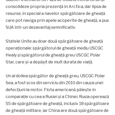
consolideze propria prezență în Arctica, dar lipsa de
resurse, în special a navelor spărgătoare de gheață
care pot naviga prin apele acoperite de gheață, a pus
SUA într-un dezavantaj semnificativ.
Statele Unite au doar două spărgătoare de gheață
operaționale: spărgătorul de gheață mediu USCGC
Healy și spărgătorul de gheață greu USCGC Polar
Star, care și-a depășit de mult durata de viață.
Un al doilea spărgător de gheață greu, USCGC Polar
Sea, a fost scos din serviciu din 2010 din cauza unei
defecțiuni la motor. Flota americană pălește în
comparație cu cea a Rusiei și a Chinei. Rusia operează
55 de spărgătoare de gheață, inclusiv 18 spărgătoare
de gheață militare, iar China are două spărgătoare de