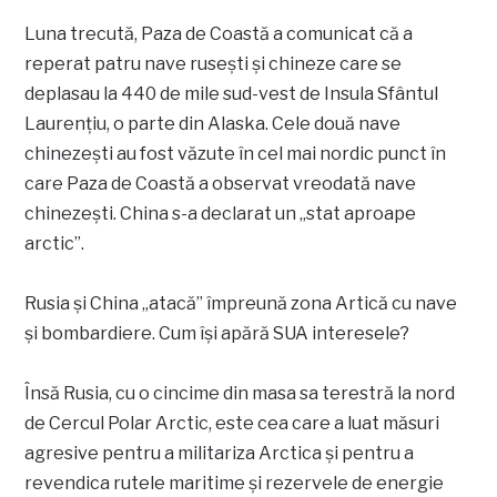
Luna trecută, Paza de Coastă a comunicat că a
reperat patru nave rusești și chineze care se
deplasau la 440 de mile sud-vest de Insula Sfântul
Laurențiu, o parte din Alaska. Cele două nave
chinezești au fost văzute în cel mai nordic punct în
care Paza de Coastă a observat vreodată nave
chinezești. China s-a declarat un „stat aproape
arctic”.
Rusia și China „atacă” împreună zona Artică cu nave
și bombardiere. Cum își apără SUA interesele?
Însă Rusia, cu o cincime din masa sa terestră la nord
de Cercul Polar Arctic, este cea care a luat măsuri
agresive pentru a militariza Arctica și pentru a
revendica rutele maritime și rezervele de energie