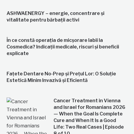
ASHWAENERGY – energie, concentrare și
vitalitate pentru bărbații activi
În ce constă operația de micșorare labii la
Cosmedica? Indicații medicale, riscuri și beneficii
explicate
Fațete Dentare No-Prep și Prețul Lor: O Soluție
Estetică Minim Invazivă și Eficientă
Cancer Treatment in Vienna
and Israel for Romanians 2026
— When the Goal Is Complete
Cure and When It Is a Good
Life: Two Real Cases | Episode
8 of 10