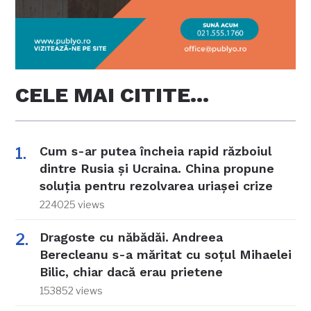
CELE MAI CITITE…
Cum s-ar putea încheia rapid războiul
dintre Rusia și Ucraina. China propune
soluția pentru rezolvarea uriașei crize
224025 views
Dragoste cu năbădăi. Andreea
Berecleanu s-a măritat cu soțul Mihaelei
Bilic, chiar dacă erau prietene
153852 views