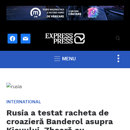
facebook
mail
Togg
MENU
sideb
&
navig
INTERNATIONAL
Rusia a testat racheta de
croazieră Banderol asupra