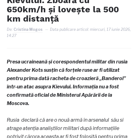
Kievului. Zboară cu
650km/h și lovește la 500
km distanță
De:
Cristina Mogos
Data publicare articol:
miercuri, 17 iunie 2026,
14:27
Presa ucraineană și corespondentul militar din rusia
Alexander Kots susțin că forțele ruse ar fi utilizat
pentru prima dată racheta de croazieră „Banderol”
într-un atac asupra Kievului. Informația nu a fost
confirmată oficial de Ministerul Apărării de la
Moscova.
Rusia declară că are o nouă armă în arsenalul său si
atrage atenția analiștilor militari după informațiile
potrivit cărora aceasta ar fi fost folosită pentru prima