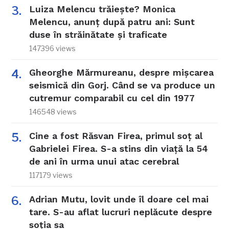
Luiza Melencu trăiește? Monica
Melencu, anunț după patru ani: Sunt
duse în străinătate și traficate
147396 views
Gheorghe Mărmureanu, despre mișcarea
seismică din Gorj. Când se va produce un
cutremur comparabil cu cel din 1977
146548 views
Cine a fost Răsvan Firea, primul soț al
Gabrielei Firea. S-a stins din viață la 54
de ani în urma unui atac cerebral
117179 views
Adrian Mutu, lovit unde îl doare cel mai
tare. S-au aflat lucruri neplăcute despre
soția sa