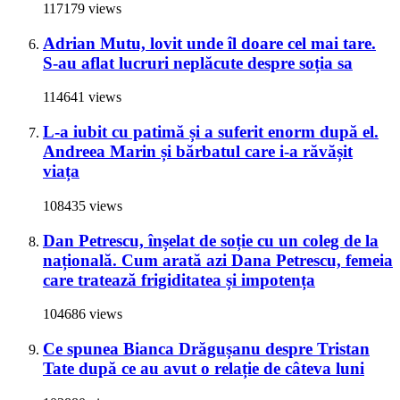
117179 views
Adrian Mutu, lovit unde îl doare cel mai tare.
S-au aflat lucruri neplăcute despre soția sa
114641 views
L-a iubit cu patimă și a suferit enorm după el.
Andreea Marin și bărbatul care i-a răvășit
viața
108435 views
Dan Petrescu, înșelat de soție cu un coleg de la
națională. Cum arată azi Dana Petrescu, femeia
care tratează frigiditatea și impotența
104686 views
Ce spunea Bianca Drăgușanu despre Tristan
Tate după ce au avut o relație de câteva luni