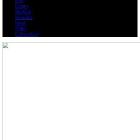
Life
Extern
Medical
Showbiz
Sport
IT&C
Comunicate