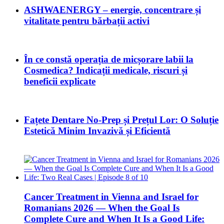
ASHWAENERGY – energie, concentrare și
vitalitate pentru bărbații activi
În ce constă operația de micșorare labii la
Cosmedica? Indicații medicale, riscuri și
beneficii explicate
Fațete Dentare No-Prep și Prețul Lor: O Soluție
Estetică Minim Invazivă și Eficientă
Cancer Treatment in Vienna and Israel for
Romanians 2026 — When the Goal Is
Complete Cure and When It Is a Good Life: