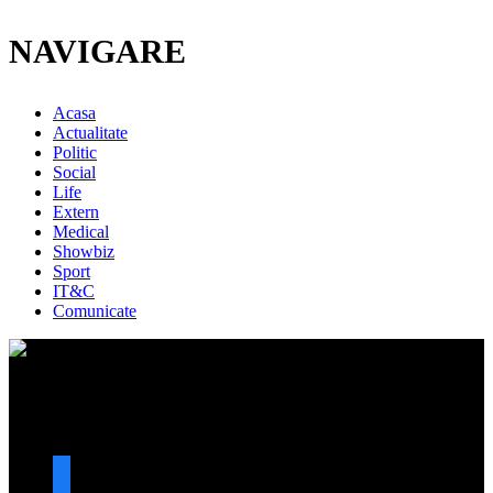
NAVIGARE
Acasa
Actualitate
Politic
Social
Life
Extern
Medical
Showbiz
Sport
IT&C
Comunicate
URMARESTE-NE
facebook