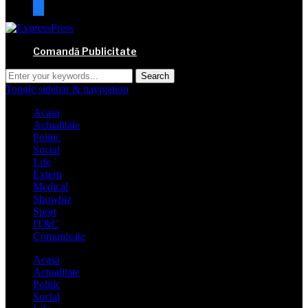
mail
Comandă Publicitate
Toggle sidebar & navigation
Acasa
Actualitate
Politic
Social
Life
Extern
Medical
Showbiz
Sport
IT&C
Comunicate
Acasa
Actualitate
Politic
Social