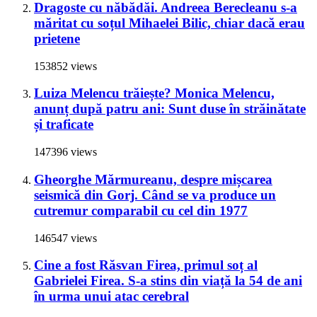
Dragoste cu năbădăi. Andreea Berecleanu s-a
măritat cu soțul Mihaelei Bilic, chiar dacă erau
prietene
153852 views
Luiza Melencu trăiește? Monica Melencu,
anunț după patru ani: Sunt duse în străinătate
și traficate
147396 views
Gheorghe Mărmureanu, despre mișcarea
seismică din Gorj. Când se va produce un
cutremur comparabil cu cel din 1977
146547 views
Cine a fost Răsvan Firea, primul soț al
Gabrielei Firea. S-a stins din viață la 54 de ani
în urma unui atac cerebral