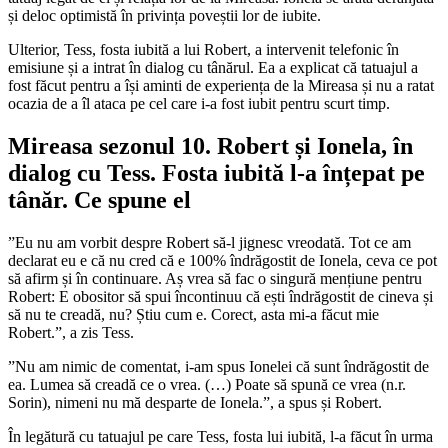
și deloc optimistă în privința poveștii lor de iubite.
Ulterior, Tess, fosta iubită a lui Robert, a intervenit telefonic în
emisiune și a intrat în dialog cu tânărul. Ea a explicat că tatuajul a
fost făcut pentru a își aminti de experiența de la Mireasa și nu a ratat
ocazia de a îl ataca pe cel care i-a fost iubit pentru scurt timp.
Mireasa sezonul 10. Robert și Ionela, în
dialog cu Tess. Fosta iubită l-a înțepat pe
tânăr. Ce spune el
”Eu nu am vorbit despre Robert să-l jignesc vreodată. Tot ce am
declarat eu e că nu cred că e 100% îndrăgostit de Ionela, ceva ce pot
să afirm și în continuare. Aș vrea să fac o singură mențiune pentru
Robert: E obositor să spui încontinuu că ești îndrăgostit de cineva și
să nu te creadă, nu? Știu cum e. Corect, asta mi-a făcut mie
Robert.”, a zis Tess.
”Nu am nimic de comentat, i-am spus Ionelei că sunt îndrăgostit de
ea. Lumea să creadă ce o vrea. (…) Poate să spună ce vrea (n.r.
Sorin), nimeni nu mă desparte de Ionela.”, a spus și Robert.
În legătură cu tatuajul pe care Tess, fosta lui iubită, l-a făcut în urma