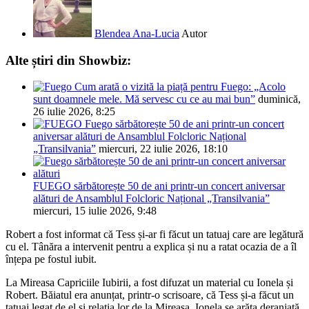
Blendea Ana-Lucia
Autor
Alte știri din Showbiz:
Cum arată o vizită la piață pentru Fuego: „Acolo
sunt doamnele mele. Mă servesc cu ce au mai bun”
duminică,
26 iulie 2026, 8:25
Fuego sărbătorește 50 de ani printr-un concert
aniversar alături de Ansamblul Folcloric Național
„Transilvania”
miercuri, 22 iulie 2026, 18:10
FUEGO sărbătorește 50 de ani printr-un concert aniversar
alături de Ansamblul Folcloric Național „Transilvania”
miercuri, 15 iulie 2026, 9:48
Robert a fost informat că Tess și-ar fi făcut un tatuaj care are legătură
cu el. Tânăra a intervenit pentru a explica și nu a ratat ocazia de a îl
înțepa pe fostul iubit.
La Mireasa Capriciile Iubirii, a fost difuzat un material cu Ionela și
Robert. Băiatul era anunțat, printr-o scrisoare, că Tess și-a făcut un
tatuaj legat de el și relația lor de la Mireasa. Ionela se arăta deranjată