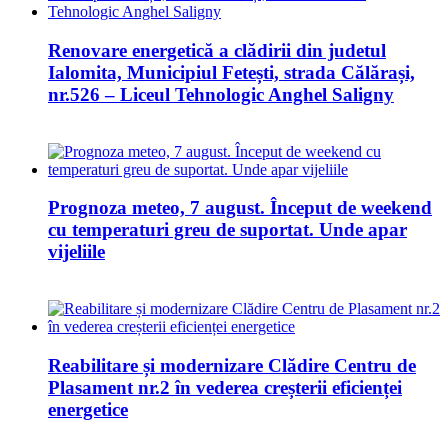
Renovare energetică a clădirii din judetul
Ialomita, Municipiul Fetești, strada Călărași,
nr.526 – Liceul Tehnologic Anghel Saligny
Prognoza meteo, 7 august. Început de weekend
cu temperaturi greu de suportat. Unde apar
vijeliile
Reabilitare și modernizare Clădire Centru de
Plasament nr.2 în vederea creșterii eficienței
energetice