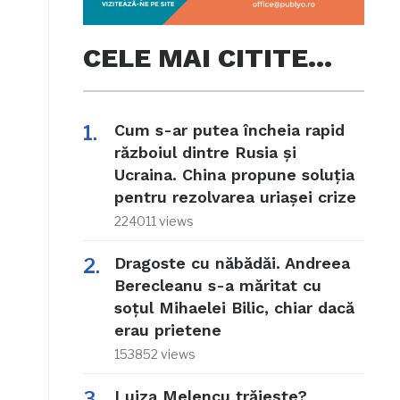
CELE MAI CITITE…
Cum s-ar putea încheia rapid
războiul dintre Rusia și
Ucraina. China propune soluția
pentru rezolvarea uriașei crize
224011 views
Dragoste cu năbădăi. Andreea
Berecleanu s-a măritat cu
soțul Mihaelei Bilic, chiar dacă
erau prietene
153852 views
Luiza Melencu trăiește?