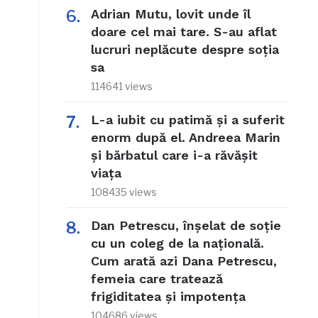
Adrian Mutu, lovit unde îl
doare cel mai tare. S-au aflat
lucruri neplăcute despre soția
sa
114641 views
L-a iubit cu patimă și a suferit
enorm după el. Andreea Marin
și bărbatul care i-a răvășit
viața
108435 views
Dan Petrescu, înșelat de soție
cu un coleg de la națională.
Cum arată azi Dana Petrescu,
femeia care tratează
frigiditatea și impotența
104686 views