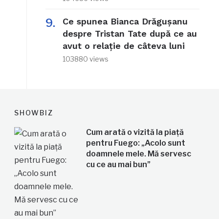
Ce spunea Bianca Drăgușanu
despre Tristan Tate după ce au
avut o relație de câteva luni
103880 views
SHOWBIZ
Cum arată o vizită la piață
pentru Fuego: „Acolo sunt
doamnele mele. Mă servesc
cu ce au mai bun”