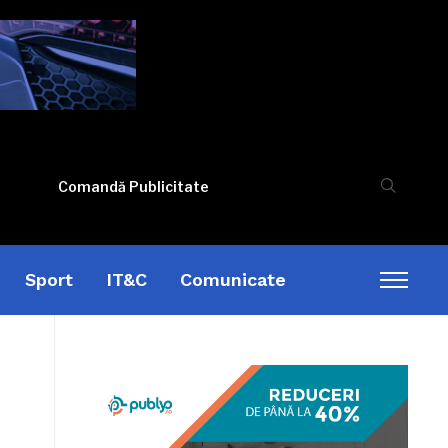
Comandă Publicitate
Sport
IT&C
Comunicate
Toggl
sideb
&
naviga