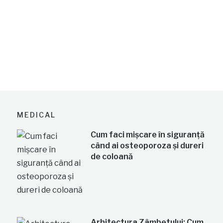
MEDICAL
Cum faci mișcare în siguranță
când ai osteoporoza și dureri
de coloană
Arhitectura Zâmbetului: Cum