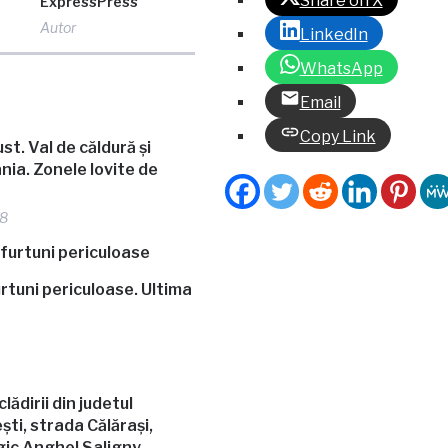
Share on X
ExpressPress
Autor
LinkedIn
WhatsApp
Email
Copy Link
. Val de căldură și
nia. Zonele lovite de
48
rtuni periculoase. Ultima
ădirii din judetul
ști, strada Călărași,
gic Anghel Saligny