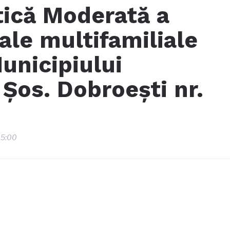
ică Moderată a
iale multifamiliale
Municipiului
 Şos. Dobroeşti nr.
, 5:00