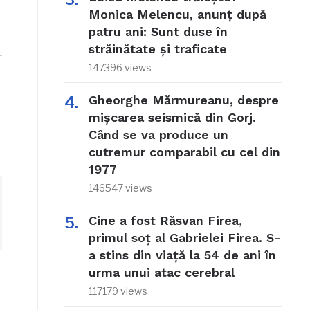
Monica Melencu, anunț după
patru ani: Sunt duse în
străinătate și traficate
147396 views
Gheorghe Mărmureanu, despre
mișcarea seismică din Gorj.
Când se va produce un
cutremur comparabil cu cel din
1977
146547 views
Cine a fost Răsvan Firea,
primul soț al Gabrielei Firea. S-
a stins din viață la 54 de ani în
urma unui atac cerebral
117179 views