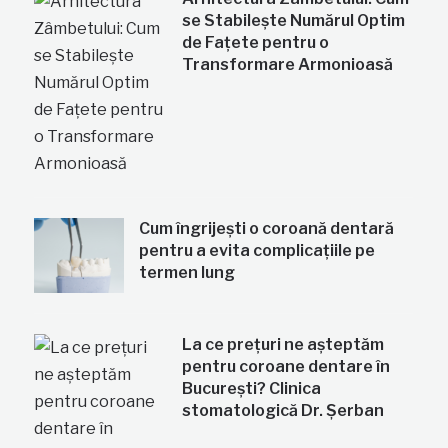
se Stabilește Numărul Optim
de Fațete pentru o
Transformare Armonioasă
Cum îngrijești o coroană dentară
pentru a evita complicațiile pe
termen lung
La ce prețuri ne așteptăm
pentru coroane dentare în
București? Clinica
stomatologică Dr. Șerban