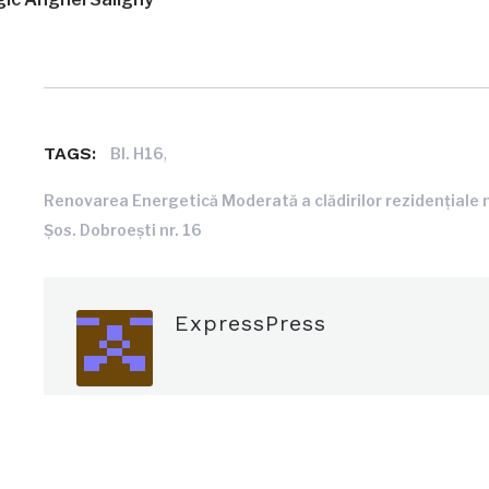
TAGS:
,
Bl. H16
Renovarea Energetică Moderată a clădirilor rezidențiale m
Şos. Dobroeşti nr. 16
ExpressPress