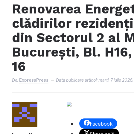
Renovarea Energet
clădirilor rezidenț
din Sectorul 2 al 
București, Bl. H16,
16
De:
ExpressPress
Data publicare articol:
marți, 7 iulie 2026
Facebook