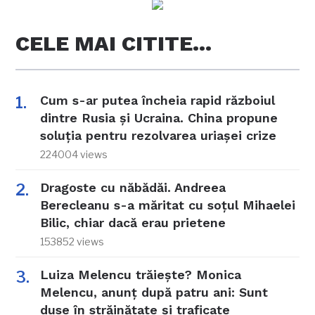
CELE MAI CITITE…
Cum s-ar putea încheia rapid războiul
dintre Rusia și Ucraina. China propune
soluția pentru rezolvarea uriașei crize
224004 views
Dragoste cu năbădăi. Andreea
Berecleanu s-a măritat cu soțul Mihaelei
Bilic, chiar dacă erau prietene
153852 views
Luiza Melencu trăiește? Monica
Melencu, anunț după patru ani: Sunt
duse în străinătate și traficate