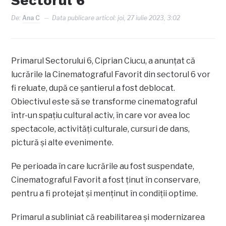
Sectorul 6
De:
Ana C
Data publicare articol:
joi, 27 iulie 2023, 3:02
Primarul Sectorului 6, Ciprian Ciucu, a anunțat că
lucrările la Cinematograful Favorit din sectorul 6 vor
fi reluate, după ce șantierul a fost deblocat.
Obiectivul este să se transforme cinematograful
într-un spațiu cultural activ, în care vor avea loc
spectacole, activități culturale, cursuri de dans,
pictură și alte evenimente.
Pe perioada în care lucrările au fost suspendate,
Cinematograful Favorit a fost ținut în conservare,
pentru a fi protejat și menținut în condiții optime.
Primarul a subliniat că reabilitarea și modernizarea