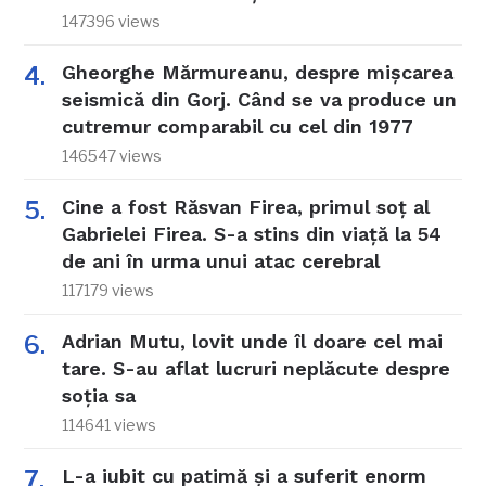
147396 views
Gheorghe Mărmureanu, despre mișcarea
seismică din Gorj. Când se va produce un
cutremur comparabil cu cel din 1977
146547 views
Cine a fost Răsvan Firea, primul soț al
Gabrielei Firea. S-a stins din viață la 54
de ani în urma unui atac cerebral
117179 views
Adrian Mutu, lovit unde îl doare cel mai
tare. S-au aflat lucruri neplăcute despre
soția sa
114641 views
L-a iubit cu patimă și a suferit enorm