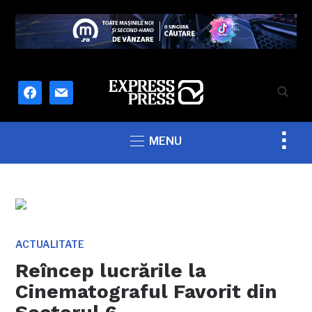
facebook
mail
Togg
MENU
sideb
&
navig
ACTUALITATE
Reîncep lucrările la
Cinematograful Favorit din