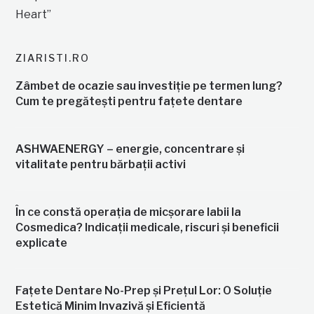
ZIARISTI.RO
Zâmbet de ocazie sau investiție pe termen lung?
Cum te pregătești pentru fațete dentare
ASHWAENERGY – energie, concentrare și
vitalitate pentru bărbații activi
În ce constă operația de micșorare labii la
Cosmedica? Indicații medicale, riscuri și beneficii
explicate
Fațete Dentare No-Prep și Prețul Lor: O Soluție
Estetică Minim Invazivă și Eficientă