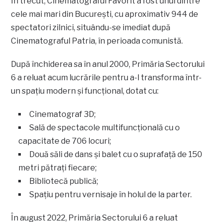
În trecut, Cinematograful Favorit a fost unul dintre
cele mai mari din București, cu aproximativ 944 de
spectatori zilnici, situându-se imediat după
Cinematograful Patria, în perioada comunistă.
După închiderea sa în anul 2000, Primăria Sectorului
6 a reluat acum lucrările pentru a-l transforma într-
un spațiu modern și funcțional, dotat cu:
Cinematograf 3D;
Sală de spectacole multifuncțională cu o
capacitate de 706 locuri;
Două săli de dans și balet cu o suprafață de 150
metri pătrați fiecare;
Bibliotecă publică;
Spațiu pentru vernisaje în holul de la parter.
În august 2022, Primăria Sectorului 6 a reluat