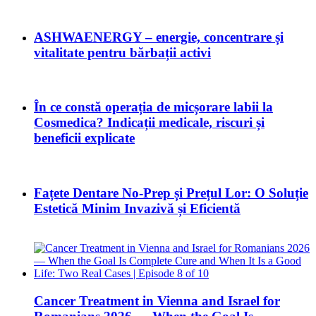
ASHWAENERGY – energie, concentrare și
vitalitate pentru bărbații activi
În ce constă operația de micșorare labii la
Cosmedica? Indicații medicale, riscuri și
beneficii explicate
Fațete Dentare No-Prep și Prețul Lor: O Soluție
Estetică Minim Invazivă și Eficientă
Cancer Treatment in Vienna and Israel for