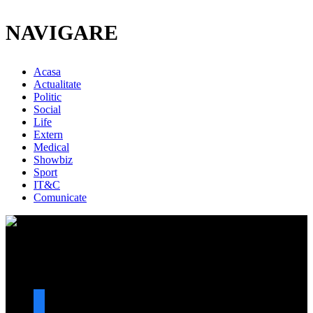
NAVIGARE
Acasa
Actualitate
Politic
Social
Life
Extern
Medical
Showbiz
Sport
IT&C
Comunicate
URMARESTE-NE
facebook