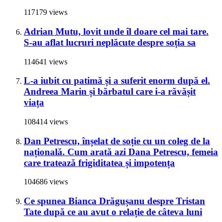
117179 views
Adrian Mutu, lovit unde îl doare cel mai tare.
S-au aflat lucruri neplăcute despre soția sa
114641 views
L-a iubit cu patimă și a suferit enorm după el.
Andreea Marin și bărbatul care i-a răvășit
viața
108414 views
Dan Petrescu, înșelat de soție cu un coleg de la
națională. Cum arată azi Dana Petrescu, femeia
care tratează frigiditatea și impotența
104686 views
Ce spunea Bianca Drăgușanu despre Tristan
Tate după ce au avut o relație de câteva luni