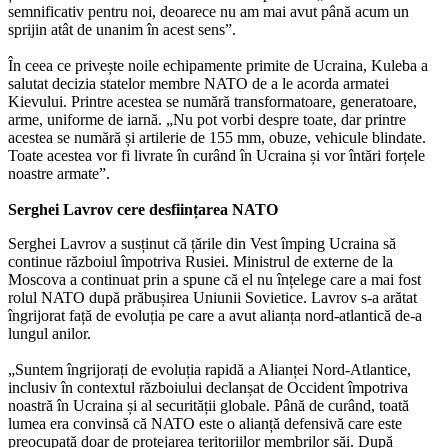
semnificativ pentru noi, deoarece nu am mai avut până acum un
sprijin atât de unanim în acest sens”.
În ceea ce privește noile echipamente primite de Ucraina, Kuleba a
salutat decizia statelor membre NATO de a le acorda armatei
Kievului. Printre acestea se numără transformatoare, generatoare,
arme, uniforme de iarnă. „Nu pot vorbi despre toate, dar printre
acestea se numără și artilerie de 155 mm, obuze, vehicule blindate.
Toate acestea vor fi livrate în curând în Ucraina și vor întări forțele
noastre armate”.
Serghei Lavrov cere desființarea NATO
Serghei Lavrov a susținut că țările din Vest împing Ucraina să
continue războiul împotriva Rusiei. Ministrul de externe de la
Moscova a continuat prin a spune că el nu înțelege care a mai fost
rolul NATO după prăbușirea Uniunii Sovietice. Lavrov s-a arătat
îngrijorat față de evoluția pe care a avut alianța nord-atlantică de-a
lungul anilor.
„Suntem îngrijorați de evoluția rapidă a Alianței Nord-Atlantice,
inclusiv în contextul războiului declanșat de Occident împotriva
noastră în Ucraina și al securității globale. Până de curând, toată
lumea era convinsă că NATO este o alianță defensivă care este
preocupată doar de protejarea teritoriilor membrilor săi. După