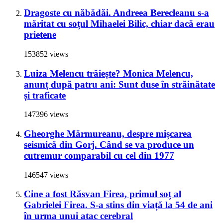
Dragoste cu năbădăi. Andreea Berecleanu s-a
măritat cu soțul Mihaelei Bilic, chiar dacă erau
prietene
153852 views
Luiza Melencu trăiește? Monica Melencu,
anunț după patru ani: Sunt duse în străinătate
și traficate
147396 views
Gheorghe Mărmureanu, despre mișcarea
seismică din Gorj. Când se va produce un
cutremur comparabil cu cel din 1977
146547 views
Cine a fost Răsvan Firea, primul soț al
Gabrielei Firea. S-a stins din viață la 54 de ani
în urma unui atac cerebral