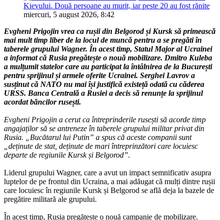
Kievului. Două persoane au murit, iar peste 20 au fost rănite
miercuri, 5 august 2026, 8:42
Evgheni Prigojin vrea ca rușii din Belgorod și Kursk să primească
mai mult timp liber de la locul de muncă pentru a se pregăti în
taberele grupului Wagner. În acest timp, Statul Major al Ucrainei
a informat că Rusia pregătește o nouă mobilizare. Dmitro Kuleba
a mulțumit statelor care au participat la întâlnirea de la București
pentru sprijinul și armele oferite Ucrainei. Serghei Lavrov a
susținut că NATO nu mai își justifică existeță odată cu căderea
URSS. Banca Centrală a Rusiei a decis să renunțe la sprijinul
acordat băncilor rusești.
Evgheni Prigojin a cerut ca întreprinderile rusești să acorde timp
angajaților să se antreneze în taberele grupului militar privat din
Rusia. „Bucătarul lui Putin” a spus că aceste companii sunt
„deținute de stat, deținute de mari întreprinzători care locuiesc
departe de regiunile Kursk și Belgorod”.
Liderul grupului Wagner, care a avut un impact semnificativ asupra
luptelor de pe frontul din Ucraina, a mai adăugat că mulți dintre rușii
care locuiesc în regiunile Kursk și Belgorod se află deja la bazele de
pregătire militară ale grupului.
În acest timp, Rusia pregătește o nouă campanie de mobilizare.