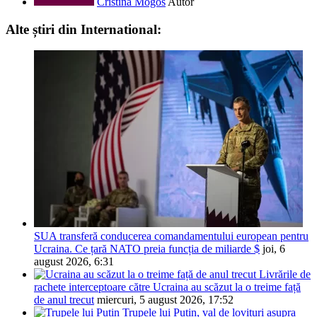
Cristina Mogos
Autor
Alte știri din International:
SUA transferă conducerea comandamentului european pentru
Ucraina. Ce țară NATO preia funcția de miliarde $
joi, 6
august 2026, 6:31
Livrările de
rachete interceptoare către Ucraina au scăzut la o treime față
de anul trecut
miercuri, 5 august 2026, 17:52
Trupele lui Putin, val de lovituri asupra