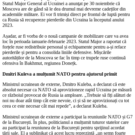
Statul Major General al Ucrainei a anunţat pe 30 noiembrie că
Moscova are de gând să le dea drumul mai devreme cadeților din
academiile militare. Ei vor fi trimiși direct pe frontul de luptă pentru
ca Rusia să recupereze pierderile din Ucraina la începutul anului
2023.
Așadar, ar fi vorba de o nouă campanie de mobilizare care va avea
loc în perioada ianuarie-februarie 2023. Statul Major a raportat că
forțele ruse redistribuie personal și echipamente pentru a-și reface
pierderile și pentru a consolida liniile defensive. Mișcările
autorităților de la Moscova se fac în timp ce trupele ruse continuă
ofensiva în Bakhmut, regiunea Donețk.
Dmitri Kuleva a mulțumit NATO pentru ajutorul primit
Ministrul ucrainean de externe, Dmitro Kuleba, a declarat că este
absolut necesar ca NATO să aprovizioneze rapid Ucraina pe măsură
ce războiul provocat de Rusia ia amploare. „Trebuie să fiți alături de
noi nu doar atât timp cât este nevoie, ci și să ne aprovizionați cu tot
ceea ce este necesar cât mai repede”, a declarat Kuleba.
Ministrul ucrainean de externe a participat la reuniunile NATO și G7
de la București. În plus, politicianul a mulțumit tuturor statelor care
au participat la reuniunea de la București pentru sprijinul acordat
țării sale. El a sublinikat că acest lucru reprezintă „un semn foarte