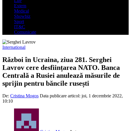
Life
Extern
Medical
Showbiz
Sport
IT&C
Comunicate
International
Război în Ucraina, ziua 281. Serghei
Lavrov cere desființarea NATO. Banca
Centrală a Rusiei anulează măsurile de
sprijin pentru băncile rusești
De:
Cristina Mogos
Data publicare articol:
joi, 1 decembrie 2022,
10:10