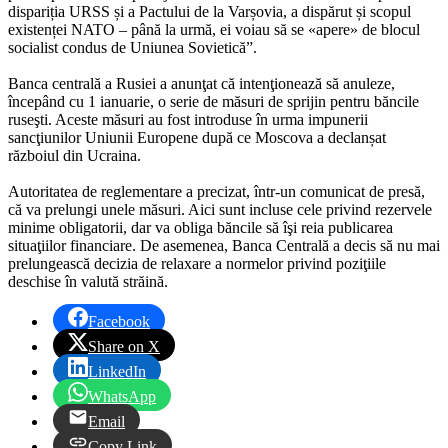
dispariția URSS și a Pactului de la Varșovia, a dispărut și scopul
existenței NATO – până la urmă, ei voiau să se «apere» de blocul
socialist condus de Uniunea Sovietică”.
Banca centrală a Rusiei a anunţat că intenţionează să anuleze,
începând cu 1 ianuarie, o serie de măsuri de sprijin pentru băncile
ruseşti. Aceste măsuri au fost introduse în urma impunerii
sancţiunilor Uniunii Europene după ce Moscova a declanșat
războiul din Ucraina.
Autoritatea de reglementare a precizat, într-un comunicat de presă,
că va prelungi unele măsuri. Aici sunt incluse cele privind rezervele
minime obligatorii, dar va obliga băncile să îşi reia publicarea
situaţiilor financiare. De asemenea, Banca Centrală a decis să nu mai
prelungească decizia de relaxare a normelor privind poziţiile
deschise în valută străină.
Facebook
Share on X
LinkedIn
WhatsApp
Email
Copy Link