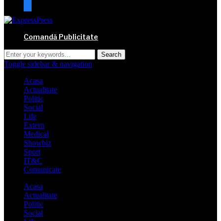
mail
Comandă Publicitate
Toggle sidebar & navigation
Acasa
Actualitate
Politic
Social
Life
Extern
Medical
Showbiz
Sport
IT&C
Comunicate
Acasa
Actualitate
Politic
Social