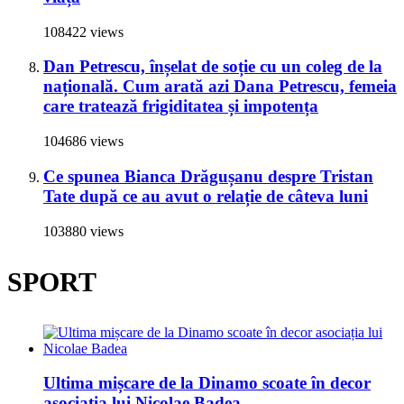
108422 views
Dan Petrescu, înșelat de soție cu un coleg de la
națională. Cum arată azi Dana Petrescu, femeia
care tratează frigiditatea și impotența
104686 views
Ce spunea Bianca Drăgușanu despre Tristan
Tate după ce au avut o relație de câteva luni
103880 views
SPORT
Ultima mișcare de la Dinamo scoate în decor
asociația lui Nicolae Badea