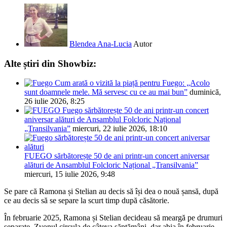
Blendea Ana-Lucia
Autor
Alte știri din Showbiz:
Cum arată o vizită la piață pentru Fuego: „Acolo
sunt doamnele mele. Mă servesc cu ce au mai bun”
duminică,
26 iulie 2026, 8:25
Fuego sărbătorește 50 de ani printr-un concert
aniversar alături de Ansamblul Folcloric Național
„Transilvania”
miercuri, 22 iulie 2026, 18:10
FUEGO sărbătorește 50 de ani printr-un concert aniversar
alături de Ansamblul Folcloric Național „Transilvania”
miercuri, 15 iulie 2026, 9:48
Se pare că Ramona și Stelian au decis să își dea o nouă șansă, după
ce au decis să se separe la scurt timp după căsătorie.
În februarie 2025, Ramona și Stelian decideau să meargă pe drumuri
separate. Zvonul circula de câteva săptămâni, dar abia în februarie,