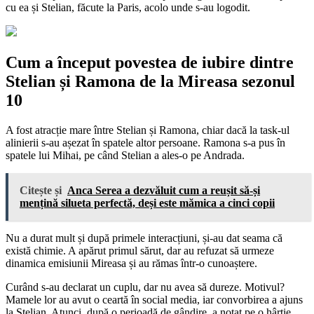
cu ea și Stelian, făcute la Paris, acolo unde s-au logodit.
Cum a început povestea de iubire dintre
Stelian și Ramona de la Mireasa sezonul
10
A fost atracție mare între Stelian și Ramona, chiar dacă la task-ul
alinierii s-au așezat în spatele altor persoane. Ramona s-a pus în
spatele lui Mihai, pe când Stelian a ales-o pe Andrada.
Citește și
Anca Serea a dezvăluit cum a reușit să-și
mențină silueta perfectă, deși este mămica a cinci copii
Nu a durat mult și după primele interacțiuni, și-au dat seama că
există chimie. A apărut primul sărut, dar au refuzat să urmeze
dinamica emisiunii Mireasa și au rămas într-o cunoaștere.
Curând s-au declarat un cuplu, dar nu avea să dureze. Motivul?
Mamele lor au avut o ceartă în social media, iar convorbirea a ajuns
la Stelian. Atunci, după o perioadă de gândire, a notat pe o hârtie