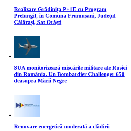
Realizare Grădinița P+1E cu Program
Prelungit, în Comuna Frumușani, Județul
Călărași, Sat Orăști
SUA monitorizează mișcările militare ale Rusiei
din România. Un Bombardier Challenger 650
deasupra Mării Negre
Renovare energetică moderată a clădirii