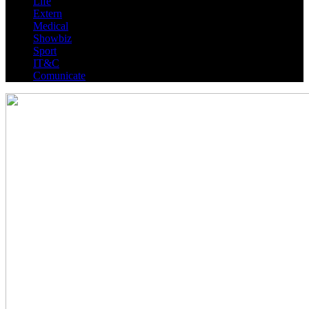
Life
Extern
Medical
Showbiz
Sport
IT&C
Comunicate