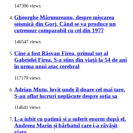
147396 views
Gheorghe Mărmureanu, despre mișcarea
seismică din Gorj. Când se va produce un
cutremur comparabil cu cel din 1977
146547 views
Cine a fost Răsvan Firea, primul soț al
Gabrielei Firea. S-a stins din viață la 54 de ani
în urma unui atac cerebral
117179 views
Adrian Mutu, lovit unde îl doare cel mai tare.
S-au aflat lucruri neplăcute despre soția sa
114641 views
L-a iubit cu patimă și a suferit enorm după el.
Andreea Marin și bărbatul care i-a răvășit
viața