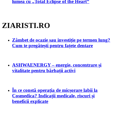
lumea cu „Total Eclipse of the Heart”
ZIARISTI.RO
Zâmbet de ocazie sau investiție pe termen lung?
Cum te pregătești pentru fațete dentare
ASHWAENERGY – energie, concentrare și
vitalitate pentru bărbații activi
În ce constă operația de micșorare labii la
Cosmedica? Indicații medicale, riscuri și
beneficii explicate