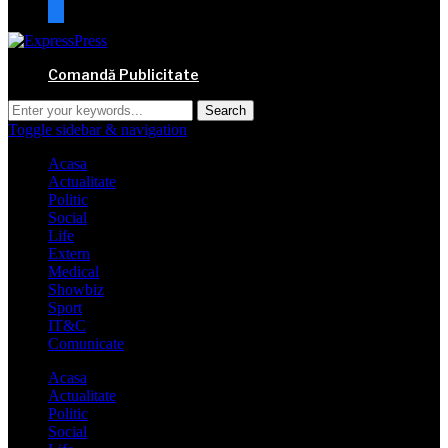
mail
Comandă Publicitate
Toggle sidebar & navigation
Acasa
Actualitate
Politic
Social
Life
Extern
Medical
Showbiz
Sport
IT&C
Comunicate
Acasa
Actualitate
Politic
Social