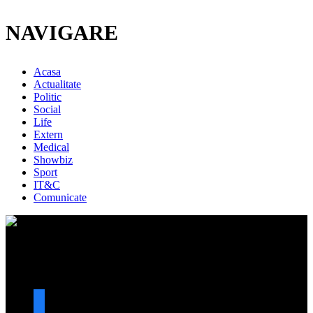
NAVIGARE
Acasa
Actualitate
Politic
Social
Life
Extern
Medical
Showbiz
Sport
IT&C
Comunicate
URMARESTE-NE
facebook