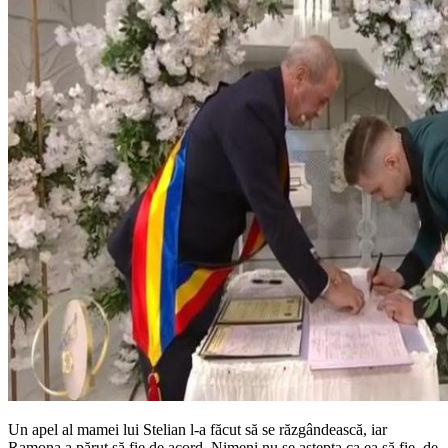
Un apel al mamei lui Stelian l-a făcut să se răzgândească, iar
Ramona a părut să fie de acord. Nimeni nu se aștepta ca ea să fie, de