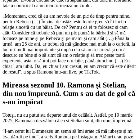
fata a confirmat că nu mai formează un cuplu.
„Momentan, cred că eu am nevoie de un pic de timp pentru mine,
pentru Rebeca (…) În ziua de astăzi este foarte greu să îți faci o
relație sinceră cu un băiat. De ce? Pentru că ei te folosesc și cam
atât. Consider că trebuie să pun un pic pauză la bărbați și să mă
focusez pe mine și pe Rebeca și pe mami și cam atât (…) Până la
urmă, am 25 de ani, ar trebui să mă gândesc mai mult la o carieră, la
lucruri mult mai importante și după ce o să am o carieră și o mă
descurc eu bine și o să simt că am o relație și să trec peste toată
experiența asta, o să îmi pot face o relație, până atunci nu (…) Eu
chiar l-am iubit. Da, eu chiar l-am crezut, eu am crezut că este diferit
de restul”, a spus Ramona într-un live, pe TikTok.
Mireasa sezonul 10. Ramona și Stelian,
din nou împreună. Cum s-au dat de gol că
s-au împăcat
Totuși, nu au putut sta departe unul de celălalt. Astfel, pe 19 martie
2025, Ramona a dezvăluit că ea și Stelian sunt, din nou, împreună.
”I-am cerut lui Dumnezeu un semn să îmi arate că mă iubește și mi
te-a dăruit pe tine”, a scris Ramona pe Instagram. Alături erau poze