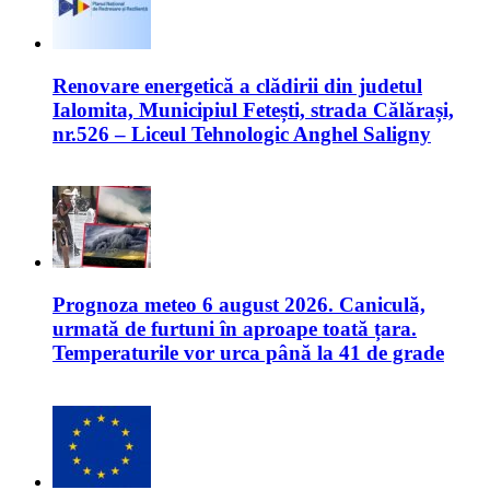
Renovare energetică a clădirii din judetul
Ialomita, Municipiul Fetești, strada Călărași,
nr.526 – Liceul Tehnologic Anghel Saligny
Prognoza meteo 6 august 2026. Caniculă,
urmată de furtuni în aproape toată țara.
Temperaturile vor urca până la 41 de grade