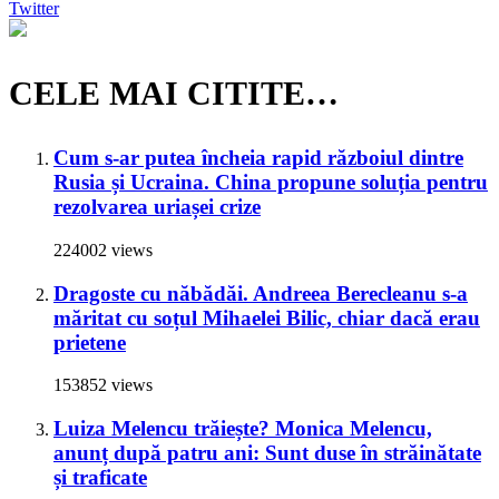
Twitter
CELE MAI CITITE…
Cum s-ar putea încheia rapid războiul dintre
Rusia și Ucraina. China propune soluția pentru
rezolvarea uriașei crize
224002 views
Dragoste cu năbădăi. Andreea Berecleanu s-a
măritat cu soțul Mihaelei Bilic, chiar dacă erau
prietene
153852 views
Luiza Melencu trăiește? Monica Melencu,
anunț după patru ani: Sunt duse în străinătate
și traficate