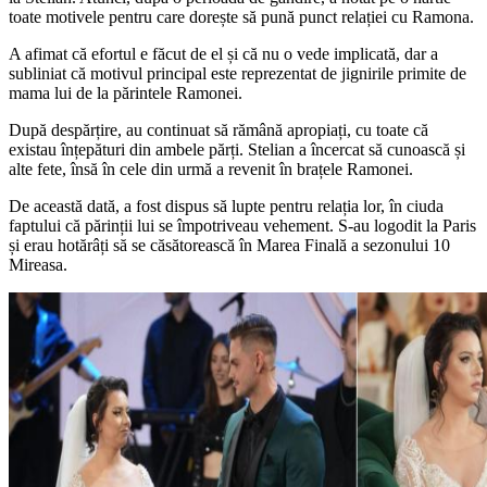
toate motivele pentru care dorește să pună punct relației cu Ramona.
A afimat că efortul e făcut de el și că nu o vede implicată, dar a
subliniat că motivul principal este reprezentat de jignirile primite de
mama lui de la părintele Ramonei.
După despărțire, au continuat să rămână apropiați, cu toate că
existau înțepături din ambele părți. Stelian a încercat să cunoască și
alte fete, însă în cele din urmă a revenit în brațele Ramonei.
De această dată, a fost dispus să lupte pentru relația lor, în ciuda
faptului că părinții lui se împotriveau vehement. S-au logodit la Paris
și erau hotărâți să se căsătorească în Marea Finală a sezonului 10
Mireasa.