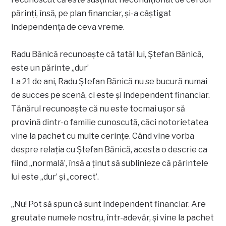
părinți, însă, pe plan financiar, și-a câștigat
independența de ceva vreme.
Radu Bănică recunoaște că tatăl lui, Ștefan Bănică,
este un părinte „dur’
La 21 de ani, Radu Ștefan Bănică nu se bucură numai
de succes pe scenă, ci este și independent financiar.
Tănărul recunoaște că nu este tocmai ușor să
provină dintr-o familie cunoscută, căci notorietatea
vine la pachet cu multe cerințe. Când vine vorba
despre relația cu Ștefan Bănică, acesta o descrie ca
fiind „normală’, însă a ținut să sublinieze că părintele
lui este „dur’ și „corect’.
„Nu! Pot să spun că sunt independent financiar. Are
greutate numele nostru, într-adevăr, și vine la pachet