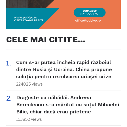
CELE MAI CITITE…
Cum s-ar putea încheia rapid războiul
dintre Rusia și Ucraina. China propune
soluția pentru rezolvarea uriașei crize
224025 views
Dragoste cu năbădăi. Andreea
Berecleanu s-a măritat cu soțul Mihaelei
Bilic, chiar dacă erau prietene
153852 views