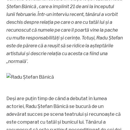
Ștefan Bănică , care a împlinit 21 de ani la începutul
lunii februarie. Într-un interviu recent, tânărul a vorbit
deschis despre relația pe care o are cu tatăl lui și a
recunoscut că numele pe care îl poartă vine la pache
cu multe responsabilități și cerințe. Totuși, Radu Ștefan
este de părere că a reușit să se ridice la așteptările
artistului și descrie relația cu acesta ca fiind una
„normală’.
Deși are puțin timp de când a debutat în lumea
actoriei, Radu Ștefan Bănică se bucură de un
adevărat succes pe scena teatrului și recunoaște că
este comparat cu tatăl și bunicul lui. Tânărul a
recunoscut că este susținut necondiționat de cei doi