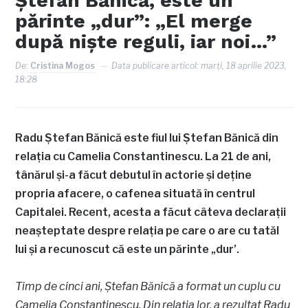
Ștefan Bănică, este un
părinte „dur”: „El merge
după niște reguli, iar noi…”
De:
Cristina Mogos
Data publicare articol:
marți, 18 aprilie 2023,
18:28
Radu Ștefan Bănică este fiul lui Ștefan Bănică din
relația cu Camelia Constantinescu. La 21 de ani,
tânărul și-a făcut debutul în actorie și deține
propria afacere, o cafenea situată în centrul
Capitalei. Recent, acesta a făcut câteva declarații
neașteptate despre relația pe care o are cu tatăl
lui și a recunoscut că este un părinte „dur’.
Timp de cinci ani, Ștefan Bănică a format un cuplu cu
Camelia Constantinescu. Din relația lor, a rezultat Radu