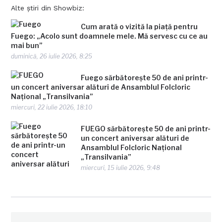
Alte știri din Showbiz:
Cum arată o vizită la piață pentru
Fuego: „Acolo sunt doamnele mele. Mă servesc cu ce au
mai bun”
duminică, 26 iulie 2026, 8:25
Fuego sărbătorește 50 de ani printr-
un concert aniversar alături de Ansamblul Folcloric
Național „Transilvania”
miercuri, 22 iulie 2026, 18:10
FUEGO sărbătorește 50 de ani printr-
un concert aniversar alături de
Ansamblul Folcloric Național
„Transilvania”
miercuri, 15 iulie 2026, 9:48