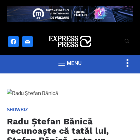
facebook
mail
Togg
MENU
sideb
&
navig
SHOWBIZ
Radu Ștefan Bănică
recunoaște că tatăl lui,