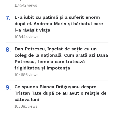
114642 views
L-a iubit cu patimă și a suferit enorm
după el. Andreea Marin și bărbatul care
i-a răvășit viața
108444 views
Dan Petrescu, înșelat de soție cu un
coleg de la națională. Cum arată azi Dana
Petrescu, femeia care tratează
frigiditatea și impotența
104686 views
Ce spunea Bianca Drăgușanu despre
Tristan Tate după ce au avut o relație de
câteva luni
103881 views