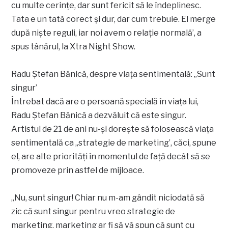
cu multe cerințe, dar sunt fericit să le îndeplinesc.
Tata e un tată corect și dur, dar cum trebuie. El merge
după niște reguli, iar noi avem o relație normală’, a
spus tânărul, la Xtra Night Show.
Radu Ștefan Bănică, despre viața sentimentală: „Sunt
singur’
Întrebat dacă are o persoană specială în viața lui,
Radu Ștefan Bănică a dezvăluit că este singur.
Artistul de 21 de ani nu-și dorește să folosească viața
sentimentală ca „strategie de marketing’, căci, spune
el, are alte priorități în momentul de față decât să se
promoveze prin astfel de mijloace.
„Nu, sunt singur! Chiar nu m-am gândit niciodată să
zic că sunt singur pentru vreo strategie de
marketing, marketing ar fi să vă spun că sunt cu