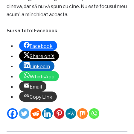
cineva, dar să nu vă spun cu cine. Nu este focusul meu
acum’, a mînchieat aceasta.
Sursa foto: Facebook
Facebook
Share on X
LinkedIn
WhatsApp
Email
Copy Link