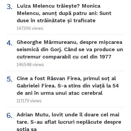
Luiza Melencu trăiește? Monica
Melencu, anunț după patru ani: Sunt
duse în străinătate și traficate
147396 views
Gheorghe Mărmureanu, despre mișcarea
seismică din Gorj. Când se va produce un
cutremur comparabil cu cel din 1977
146548 views
Cine a fost Răsvan Firea, primul soț al
Gabrielei Firea. S-a stins din viață la 54
de ani în urma unui atac cerebral
117179 views
Adrian Mutu, lovit unde îl doare cel mai
tare. S-au aflat lucruri neplăcute despre
soția sa