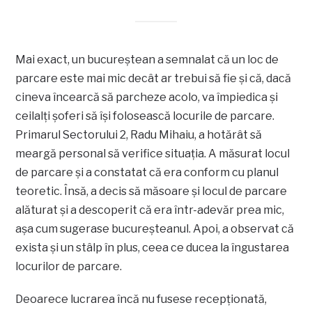
Mai exact, un bucureștean a semnalat că un loc de
parcare este mai mic decât ar trebui să fie și că, dacă
cineva încearcă să parcheze acolo, va împiedica și
ceilalți șoferi să își folosească locurile de parcare.
Primarul Sectorului 2, Radu Mihaiu, a hotărât să
meargă personal să verifice situația. A măsurat locul
de parcare și a constatat că era conform cu planul
teoretic. Însă, a decis să măsoare și locul de parcare
alăturat și a descoperit că era într-adevăr prea mic,
așa cum sugerase bucureșteanul. Apoi, a observat că
exista și un stâlp în plus, ceea ce ducea la îngustarea
locurilor de parcare.
Deoarece lucrarea încă nu fusese recepționată,