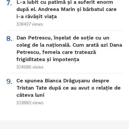
L-a iubit cu patimă și a suferit enorm
după el. Andreea Marin și bărbatul care
i-a răvășit viața
108437 views
Dan Petrescu, înșelat de soție cu un
coleg de la națională. Cum arată azi Dana
Petrescu, femeia care tratează
frigiditatea și impotența
104686 views
Ce spunea Bianca Drăgușanu despre
Tristan Tate după ce au avut o relație de
câteva luni
103880 views