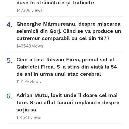
duse în străinătate și traficate
147396 views
Gheorghe Mărmureanu, despre mișcarea
seismică din Gorj. Când se va produce un
cutremur comparabil cu cel din 1977
146548 views
Cine a fost Răsvan Firea, primul soț al
Gabrielei Firea. S-a stins din viață la 54
de ani în urma unui atac cerebral
117179 views
Adrian Mutu, lovit unde îl doare cel mai
tare. S-au aflat lucruri neplăcute despre
soția sa
114641 views