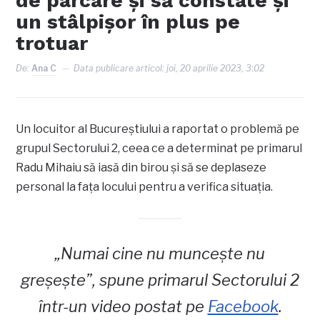
de parcare și să constate și
un stâlpișor în plus pe
trotuar
De:
Ana C
Data publicare articol:
joi, 20 aprilie 2023, 3:02
Un locuitor al Bucureștiului a raportat o problemă pe
grupul Sectorului 2, ceea ce a determinat pe primarul
Radu Mihaiu să iasă din birou și să se deplaseze
personal la fața locului pentru a verifica situația.
„Numai cine nu muncește nu
greșește”, spune primarul Sectorului 2
într-un video postat pe
Facebook
.