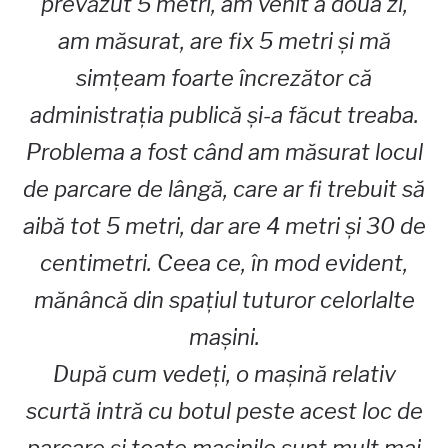
prevăzut 5 metri, am venit a doua zi,
am măsurat, are fix 5 metri și mă
simțeam foarte încrezător că
administrația publică și-a făcut treaba.
Problema a fost când am măsurat locul
de parcare de lângă, care ar fi trebuit să
aibă tot 5 metri, dar are 4 metri și 30 de
centimetri. Ceea ce, în mod evident,
mănâncă din spațiul tuturor celorlalte
mașini.
După cum vedeți, o mașină relativ
scurtă intră cu botul peste acest loc de
parcare și toate mașinile sunt mult mai