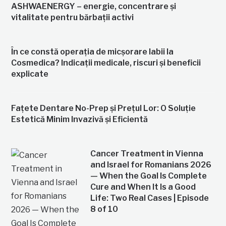
ASHWAENERGY – energie, concentrare și
vitalitate pentru bărbații activi
În ce constă operația de micșorare labii la
Cosmedica? Indicații medicale, riscuri și beneficii
explicate
Fațete Dentare No-Prep și Prețul Lor: O Soluție
Estetică Minim Invazivă și Eficientă
Cancer Treatment in Vienna
and Israel for Romanians 2026
— When the Goal Is Complete
Cure and When It Is a Good
Life: Two Real Cases | Episode
8 of 10