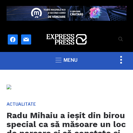
facebook
mail
Togg
MENU
sideb
&
navig
ACTUALITATE
Radu Mihaiu a ieșit din birou
special ca să măsoare un loc