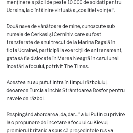
menținere a păcii de peste 10.000 de soldați pentru
Ucraina, la o întâlnire virtuală a „coaliției voinței”.
Două nave de vânătoare de mine, cunoscute sub
numele de Cerkasi și Cernihiv, care au fost
transferate de anul trecut de la Marina Regală în
flota Ucrainei, participă la exerciții de antrenament,
gata să fie dislocate în Marea Neagră în cazul unei
încetări a focului, potrivit The Times.
Acestea nu au putut intra în timpul războiului,
deoarece Turcia a închis Strâmtoarea Bosfor pentru
navele de război.
Respingând abordarea „da, dar…” a lui Putin cu privire
la o propunere de încetare a focului cu Kievul,
premierul britanic a spus că președintele rus va