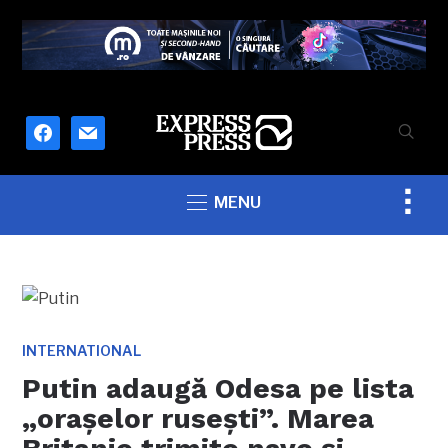
facebook
mail
Togg
MENU
sideb
&
navig
INTERNATIONAL
Putin adaugă Odesa pe lista
„orașelor rusești”. Marea