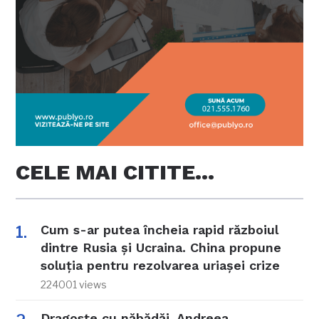
CELE MAI CITITE…
Cum s-ar putea încheia rapid războiul
dintre Rusia și Ucraina. China propune
soluția pentru rezolvarea uriașei crize
224001 views
Dragoste cu năbădăi. Andreea