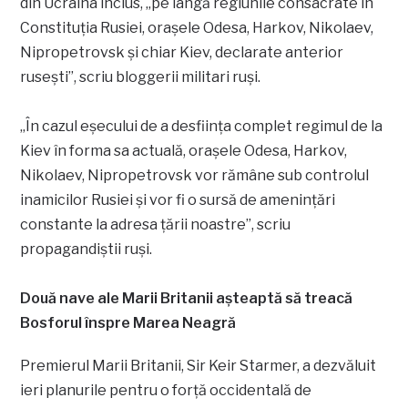
din Ucraina inclus, „pe lângă regiunile consacrate în
Constituția Rusiei, orașele Odesa, Harkov, Nikolaev,
Nipropetrovsk și chiar Kiev, declarate anterior
rusești”, scriu bloggerii militari ruși.
„În cazul eșecului de a desființa complet regimul de la
Kiev în forma sa actuală, orașele Odesa, Harkov,
Nikolaev, Nipropetrovsk vor rămâne sub controlul
inamicilor Rusiei și vor fi o sursă de amenințări
constante la adresa țării noastre”, scriu
propagandiștii ruși.
Două nave ale Marii Britanii așteaptă să treacă
Bosforul înspre Marea Neagră
Premierul Marii Britanii, Sir Keir Starmer, a dezvăluit
ieri planurile pentru o forță occidentală de