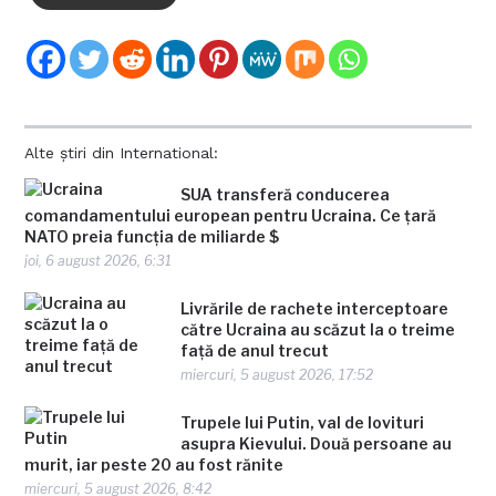
Alte știri din International:
SUA transferă conducerea
comandamentului european pentru Ucraina. Ce țară
NATO preia funcția de miliarde $
joi, 6 august 2026, 6:31
Livrările de rachete interceptoare
către Ucraina au scăzut la o treime
față de anul trecut
miercuri, 5 august 2026, 17:52
Trupele lui Putin, val de lovituri
asupra Kievului. Două persoane au
murit, iar peste 20 au fost rănite
miercuri, 5 august 2026, 8:42