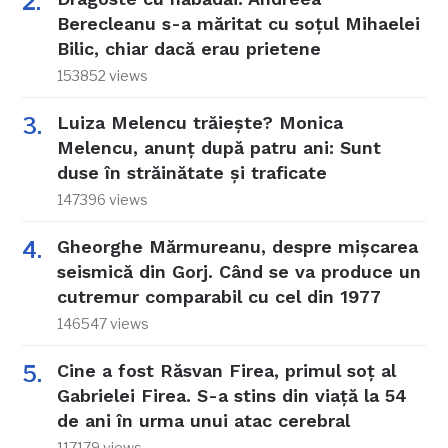
Berecleanu s-a măritat cu soțul Mihaelei
Bilic, chiar dacă erau prietene
153852 views
Luiza Melencu trăiește? Monica
Melencu, anunț după patru ani: Sunt
duse în străinătate și traficate
147396 views
Gheorghe Mărmureanu, despre mișcarea
seismică din Gorj. Când se va produce un
cutremur comparabil cu cel din 1977
146547 views
Cine a fost Răsvan Firea, primul soț al
Gabrielei Firea. S-a stins din viață la 54
de ani în urma unui atac cerebral
117179 views