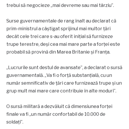
trebui să negocieze „mai devreme sau mai târziu”.
Surse guvernamentale de rang înalt au declarat că
prim-ministrul a câștigat sprijinul mai multor țări
decât cele trei care s-au oferit inițial să furnizeze
trupe terestre, deși cea mai mare parte a forței este
probabil să provină din Marea Britanie și Franța.
„Lucrurile sunt destul de avansate”, a declarat o sursă
guvernamentală. „Va fi o forță substanțială, cu un
număr semnificativ de țări care furnizează trupe și un
grup mult mai mare care contribuie în alte moduri”.
O sursă militară a dezvăluit că dimensiunea forței
finale va fi „un număr confortabil de 10.000 de
soldați”.