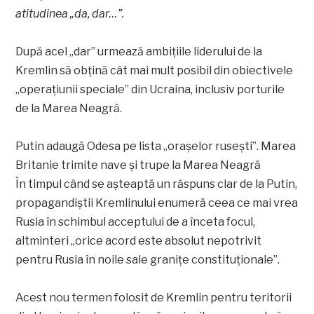
atitudinea „da, dar…”.
După acel „dar” urmează ambițiile liderului de la
Kremlin să obțină cât mai mult posibil din obiectivele
„operațiunii speciale” din Ucraina, inclusiv porturile
de la Marea Neagră.
Putin adaugă Odesa pe lista „orașelor rusești”. Marea
Britanie trimite nave și trupe la Marea Neagră
În timpul când se așteaptă un răspuns clar de la Putin,
propagandiștii Kremlinului enumeră ceea ce mai vrea
Rusia în schimbul acceptului de a înceta focul,
altminteri „orice acord este absolut nepotrivit
pentru Rusia în noile sale granițe constituționale”.
Acest nou termen folosit de Kremlin pentru teritorii