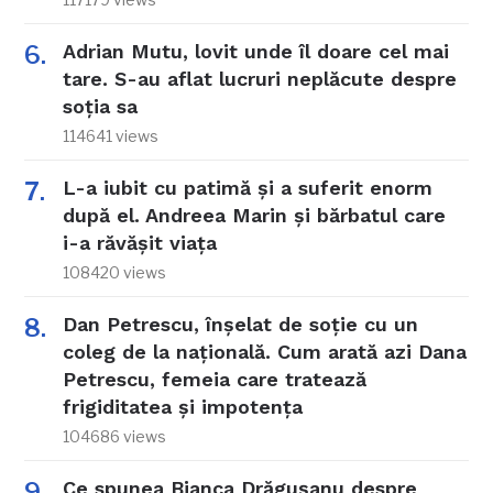
Adrian Mutu, lovit unde îl doare cel mai
tare. S-au aflat lucruri neplăcute despre
soția sa
114641 views
L-a iubit cu patimă și a suferit enorm
după el. Andreea Marin și bărbatul care
i-a răvășit viața
108420 views
Dan Petrescu, înșelat de soție cu un
coleg de la națională. Cum arată azi Dana
Petrescu, femeia care tratează
frigiditatea și impotența
104686 views
Ce spunea Bianca Drăgușanu despre