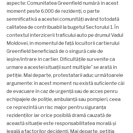
aspecte: Comunitatea Greenfield numără în acest
moment peste 6.000 de rezidenți, o parte
semnificativă a acestei comunități având totodată
calitatea de contribuabil la bugetul Sectorului 1. În
contextul interzicerii traficului auto pe drumul Vadul
Moldovei, in momentul de față locuitorii cartierului
Greenfield beneficiază de o singură cale de
ieșire/intrare în cartier. Dificultățile survenite ca
urmare a acestei situații sunt multiple” se arată în
petiție. Mai departe, protestatarii aduc următoarele
argumente: în acest moment nu există suficiente căi
de evacuare în caz de urgență sau de acces penru
echipajele de poliție, ambulanță sau pompieri, ceea
ce reprezintă un risc major pentru siguranța
rezidenților iar orice posibilă dramă cauzată de
această situație este responsabilitatea morală și
legală a factorilor decidenți. Mai departe, petiția