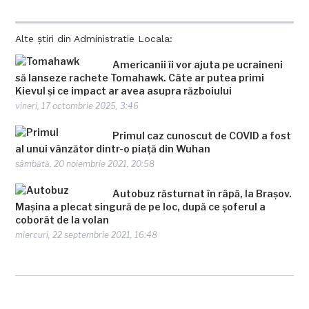
Alte știri din Administratie Locala:
Americanii îi vor ajuta pe ucraineni
să lanseze rachete Tomahawk. Câte ar putea primi
Kievul și ce impact ar avea asupra războiului
vineri, 17 octombrie 2025, 3:46
Primul caz cunoscut de COVID a fost
al unui vânzător dintr-o piață din Wuhan
sâmbătă, 20 noiembrie 2021, 20:58
Autobuz răsturnat în râpă, la Braşov.
Maşina a plecat singură de pe loc, după ce şoferul a
coborât de la volan
miercuri, 22 septembrie 2021, 16:48