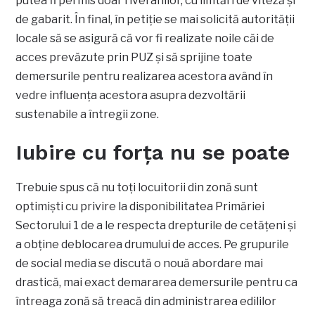
putea fi permis doar riveranilor, cu limtări de viteză și
de gabarit. În final, în petiție se mai solicită autorității
locale să se asigură că vor fi realizate noile căi de
acces prevăzute prin PUZ și să sprijine toate
demersurile pentru realizarea acestora având în
vedre influența acestora asupra dezvoltării
sustenabile a întregii zone.
Iubire cu forța nu se poate
Trebuie spus că nu toți locuitorii din zonă sunt
optimiști cu privire la disponibilitatea Primăriei
Sectorului 1 de a le respecta drepturile de cetățeni și
a obține deblocarea drumului de acces. Pe grupurile
de social media se discută o nouă abordare mai
drastică, mai exact demararea demersurile pentru ca
întreaga zonă să treacă din administrarea edililor