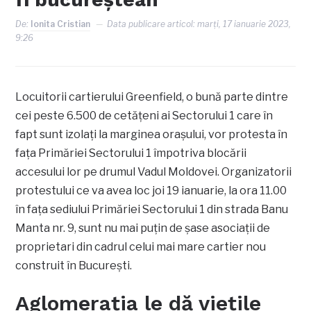
De:
Ionita Cristian
Data publicare articol:
marți, 17 ianuarie 2023,
9:26
Locuitorii cartierului Greenfield, o bună parte dintre
cei peste 6.500 de cetățeni ai Sectorului 1 care în
fapt sunt izolați la marginea orașului, vor protesta în
fața Primăriei Sectorului 1 împotriva blocării
accesului lor pe drumul Vadul Moldovei. Organizatorii
protestului ce va avea loc joi 19 ianuarie, la ora 11.00
în fața sediului Primăriei Sectorului 1 din strada Banu
Manta nr. 9, sunt nu mai puțin de șase asociații de
proprietari din cadrul celui mai mare cartier nou
construit în București.
Aglomerația le dă viețile