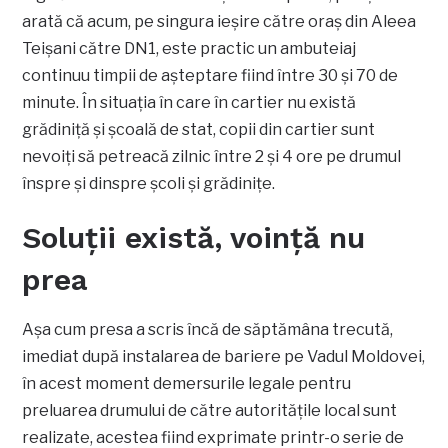
arată că acum, pe singura ieșire către oraș din Aleea
Teișani către DN1, este practic un ambuteiaj
continuu timpii de așteptare fiind între 30 și 70 de
minute. În situația în care în cartier nu există
grădiniță și școală de stat, copii din cartier sunt
nevoiți să petreacă zilnic între 2 și 4 ore pe drumul
înspre și dinspre școli și grădinițe.
Soluții există, voință nu
prea
Așa cum presa a scris încă de săptămâna trecută,
imediat după instalarea de bariere pe Vadul Moldovei,
în acest moment demersurile legale pentru
preluarea drumului de către autoritățile local sunt
realizate, acestea fiind exprimate printr-o serie de