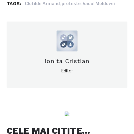
TAGS:
,
,
Clotilde Armand
proteste
Vadul Moldovei
Ionita Cristian
Editor
CELE MAI CITITE…