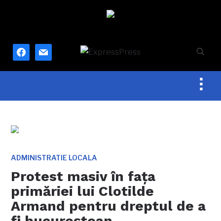
facebook
mail
Togg
sideb
&
navig
ADMINISTRATIE LOCALA
Protest masiv în fața
primăriei lui Clotilde
Armand pentru dreptul de a
fi bucureștean