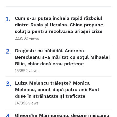
Cum s-ar putea încheia rapid războiul
dintre Rusia și Ucraina. China propune
soluția pentru rezolvarea uriașei crize
223999 views
Dragoste cu năbădăi. Andreea
Berecleanu s-a măritat cu soțul Mihaelei
Bilic, chiar dacă erau prietene
153852 views
Luiza Melencu trăiește? Monica
Melencu, anunț după patru ani: Sunt
duse în străinătate și traficate
147396 views
Gheorghe Mărmureanu, despre mișcarea