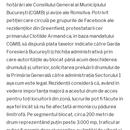
hotărâri ale Consiliului General al Municipiului
București (CGMB) și avize ale Romsilva. Potrivit
petiției care circulă pe grupurile de Facebook ale
rezidenților din Greenfield, protestatarii cer
primarului Clotilde Armand ca, în baza mandatului
CGMB, să dispună plata taxelor indicate către Garda
Foresieră București (chichița administrativă prin
care autoritățile au blocat până acum deschiderea
drumului) și, ulterior, solicitarea preluării drumului de
la Primăria Generală către administrația Sectorului 1
așa cum este legal. Rezidenții consideră că, având în
vedere importanța majoră a acestui drum de acces
pentru toți locuitorii din zonă, lucrurile pot fi făcute în
așa fel încât să nu fie afectată armonia cu pădurea
limitrofă. Pe segmentul blocat, circa 200 metri de
drum reprezentând puțin peste 3.000 mp, traficul ar