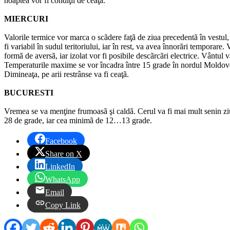
noaptea vor fi condiţii de ceaţã.
MIERCURI
Valorile termice vor marca o scãdere faţã de ziua precedentã în vestul, 
fi variabil în sudul teritoriului, iar în rest, va avea înnorãri temporare
formã de aversã, iar izolat vor fi posibile descãrcãri electrice. Vântul va
Temperaturile maxime se vor încadra între 15 grade în nordul Moldovei ş
Dimineaţa, pe arii restrânse va fi ceaţã.
BUCURESTI
Vremea se va menţine frumoasã şi caldã. Cerul va fi mai mult senin ziu
28 de grade, iar cea minimã de 12…13 grade.
Facebook
Share on X
LinkedIn
WhatsApp
Email
Copy Link