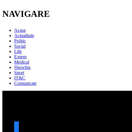
NAVIGARE
Acasa
Actualitate
Politic
Social
Life
Extern
Medical
Showbiz
Sport
IT&C
Comunicate
URMARESTE-NE
facebook