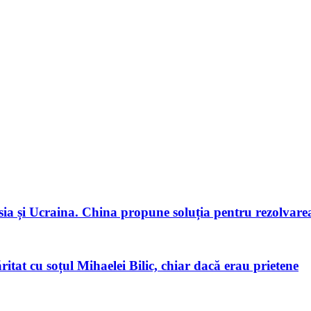
ia și Ucraina. China propune soluția pentru rezolvarea 
tat cu soțul Mihaelei Bilic, chiar dacă erau prietene