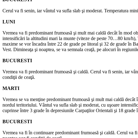
Cerul va fi senin, iar vântul va sufla slab şi moderat. Temperatura mi
LUNI
Vremea va fi predominant frumoasã şi mult mai caldã decât în mod obişn
intensificãri la altitudini mari la munte (viteze de peste 70…80 km/h)
maxime se vor încadra între 22 de grade pe litoral şi 32 de grade în Ban
Vest. Dimineaţa şi noaptea, se va semnala ceaţã, pe alocuri în regiunile e
BUCURESTI
Vremea va fi predominant frumoasã şi caldã. Cerul va fi senin, iar v
condiţii de ceaţã.
MARTI
Vremea se va menţine predominant frumoasã şi mult mai caldã decât în m
nordul teritoriului. Vântul va sufla slab şi moderat, cu uşoare intensif
cuprinse între 3 grade în depresiunile Carpaţilor Orientali şi 18 grade î
BUCURESTI
Vremea va fi în continuare predominant frumoasã şi caldã. Cerul va f