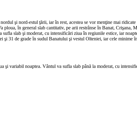
nordul şi nord-estul ţãrii, iar în rest, acestea se vor menţine mai ridica
. Va ploua, în general slab cantitativ, pe arii restrânse în Banat, Crişana
 sufla slab şi moderat, cu intensificãri ziua în regiunile estice, iar noapt
i 31 de grade în sudul Banatului şi vestul Olteniei, iar cele minime înt
a şi variabil noaptea. Vântul va sufla slab pânã la moderat, cu intensif