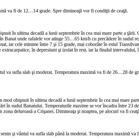
nimã va fi de 12…14 grade. Spre dimineaţã vor fi condiţii de ceaţã.
uit în ultima decadã a lunii septembrie în cea mai mare parte a ţãrii. C
, în Banat unde rafalele vor atinge 55…65 km/h cu precãdere în sudul re
at, iar cele minime între 7 şi 15 grade, mai coborâte în estul Transilvani
xtracarpatice, în depresiuni şi izolat în rest, iar la finalul intervalului,
ântul va sufla slab şi moderat. Temperatura maximã va fi de 26…28 de g
od obişnuit în ultima decadã a lunii septembrie în cea mai mare parte a 
icãri în sudul Banatului. Temperaturile maxime se vor încadra între 23 de
n zona deluroasã a Crişanei. Dimineaţa şi noaptea, pe alocuri va fi ceaţã, 
i senin şi vântul va sufla slab pânã la moderat. Temperatura maximã v