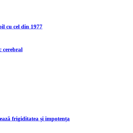
l cu cel din 1977
c cerebral
ează frigiditatea și impotența