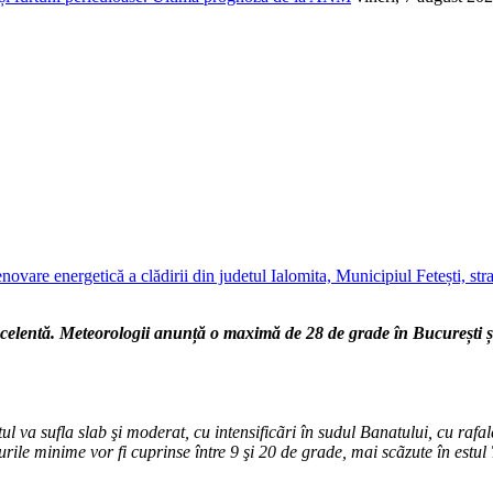
novare energetică a clădirii din judetul Ialomita, Municipiul Fetești, s
entă. Meteorologii anunță o maximă de 28 de grade în București și 3
 va sufla slab şi moderat, cu intensificãri în sudul Banatului, cu rafa
le minime vor fi cuprinse între 9 şi 20 de grade, mai scãzute în estul 