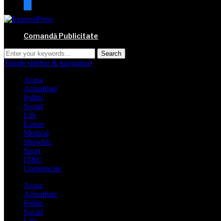
mail
Comandă Publicitate
Toggle sidebar & navigation
Acasa
Actualitate
Politic
Social
Life
Extern
Medical
Showbiz
Sport
IT&C
Comunicate
Acasa
Actualitate
Politic
Social
Life