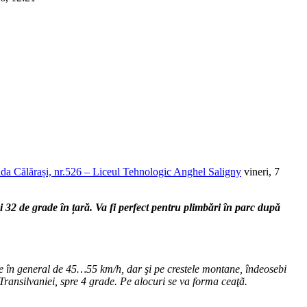
trada Călărași, nr.526 – Liceul Tehnologic Anghel Saligny
vineri, 7
2 de grade în țară. Va fi perfect pentru plimbări în parc după
le în general de 45…55 km/h, dar şi pe crestele montane, îndeosebi
Transilvaniei, spre 4 grade. Pe alocuri se va forma ceaţã.