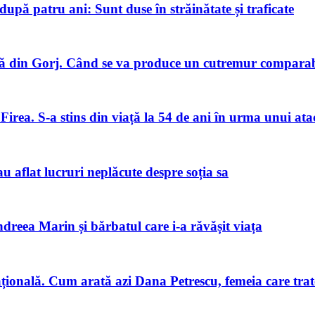
pă patru ani: Sunt duse în străinătate și traficate
 din Gorj. Când se va produce un cutremur comparabi
Firea. S-a stins din viață la 54 de ani în urma unui ata
u aflat lucruri neplăcute despre soția sa
ndreea Marin și bărbatul care i-a răvășit viața
națională. Cum arată azi Dana Petrescu, femeia care trat