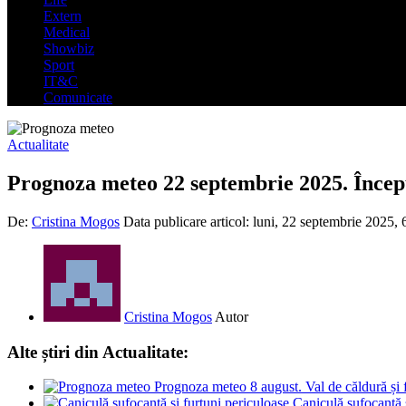
Extern
Medical
Showbiz
Sport
IT&C
Comunicate
Actualitate
Prognoza meteo 22 septembrie 2025. Începu
De:
Cristina Mogos
Data publicare articol:
luni, 22 septembrie 2025, 
Cristina Mogos
Autor
Alte știri din Actualitate:
Prognoza meteo 8 august. Val de căldură și fu
Caniculă sufocantă 