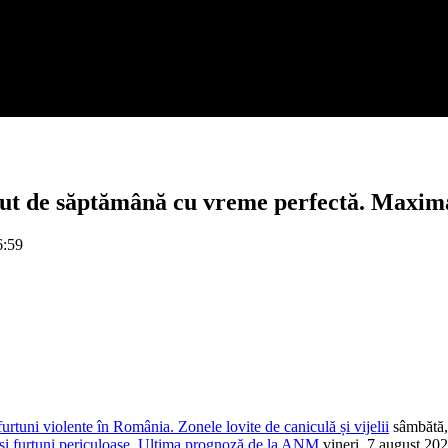
t de săptămână cu vreme perfectă. Maxima zi
6:59
rtuni violente în România. Zonele lovite de caniculă și vijelii
sâmbătă,
și furtuni periculoase. Ultima prognoză de la ANM
vineri, 7 august 20