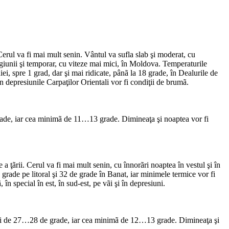
erul va fi mai mult senin. Vântul va sufla slab şi moderat, cu
giunii şi temporar, cu viteze mai mici, în Moldova. Temperaturile
ei, spre 1 grad, dar şi mai ridicate, pânã la 18 grade, în Dealurile de
 în depresiunile Carpaţilor Orientali vor fi condiţii de brumã.
rade, iar cea minimã de 11…13 grade. Dimineaţa şi noaptea vor fi
ţãrii. Cerul va fi mai mult senin, cu înnorãri noaptea în vestul şi în
 grade pe litoral şi 32 de grade în Banat, iar minimele termice vor fi
în special în est, în sud-est, pe vãi şi în depresiuni.
a fi de 27…28 de grade, iar cea minimã de 12…13 grade. Dimineaţa şi