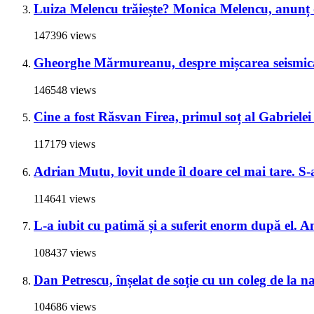
Luiza Melencu trăiește? Monica Melencu, anunț du
147396 views
Gheorghe Mărmureanu, despre mișcarea seismică
146548 views
Cine a fost Răsvan Firea, primul soț al Gabrielei 
117179 views
Adrian Mutu, lovit unde îl doare cel mai tare. S-a
114641 views
L-a iubit cu patimă și a suferit enorm după el. A
108437 views
Dan Petrescu, înșelat de soție cu un coleg de la 
104686 views