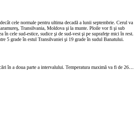
te decât cele normale pentru ultima decadã a lunii septembrie. Cerul va
, Maramureş, Transilvania, Moldova şi la munte. Ploile vor fi şi sub
ea în cele sud-estice, sudice şi de sud-vest şi pe suprafeţe mici în rest.
re 5 grade în estul Transilvaniei şi 19 grade în sudul Banatului.
icãri în a doua parte a intervalului. Temperatura maximã va fi de 26…