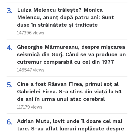
Luiza Melencu trăiește? Monica
Melencu, anunț după patru ani: Sunt
duse în străinătate și traficate
147396 views
Gheorghe Mărmureanu, despre mișcarea
seismică din Gorj. Când se va produce un
cutremur comparabil cu cel din 1977
146547 views
Cine a fost Răsvan Firea, primul soț al
Gabrielei Firea. S-a stins din viață la 54
de ani în urma unui atac cerebral
117179 views
Adrian Mutu, lovit unde îl doare cel mai
tare. S-au aflat lucruri neplăcute despre