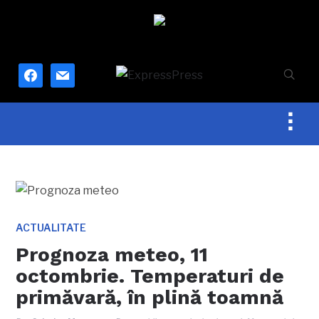
facebook
mail
Togg
sideb
&
navig
ACTUALITATE
Prognoza meteo, 11
octombrie. Temperaturi de
primăvară, în plină toamnă