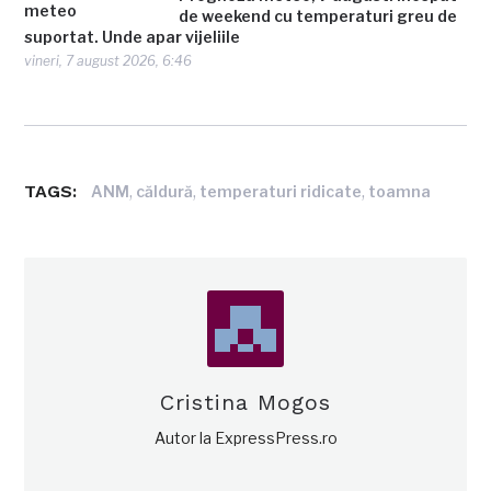
de weekend cu temperaturi greu de
suportat. Unde apar vijeliile
vineri, 7 august 2026, 6:46
TAGS:
,
,
,
ANM
căldură
temperaturi ridicate
toamna
Cristina Mogos
Autor la ExpressPress.ro