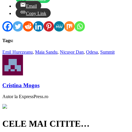
Email
Copy Link
Tags:
Emil Hurezeanu
,
Maia Sandu
,
Nicușor Dan
,
Odesa
,
Summit
Cristina Mogos
Autor la ExpressPress.ro
CELE MAI CITITE…