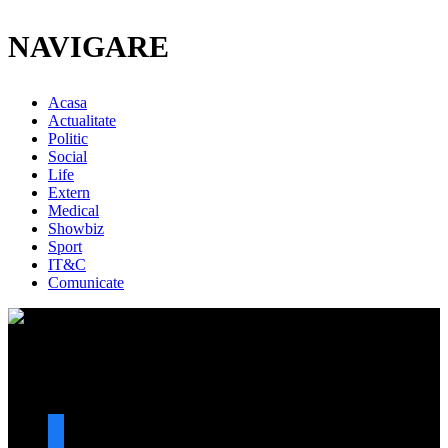
NAVIGARE
Acasa
Actualitate
Politic
Social
Life
Extern
Medical
Showbiz
Sport
IT&C
Comunicate
URMARESTE-NE
facebook