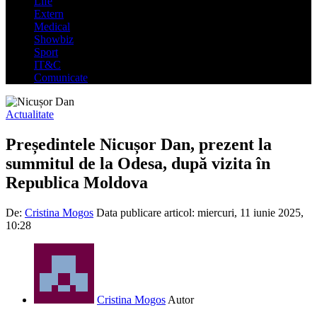
Life
Extern
Medical
Showbiz
Sport
IT&C
Comunicate
Actualitate
Președintele Nicușor Dan, prezent la
summitul de la Odesa, după vizita în
Republica Moldova
De:
Cristina Mogos
Data publicare articol:
miercuri, 11 iunie 2025,
10:28
Cristina Mogos
Autor