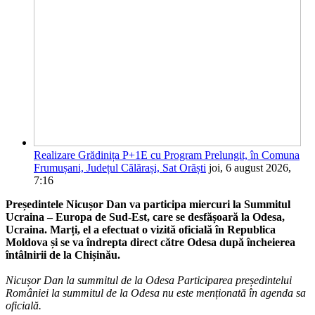
Realizare Grădinița P+1E cu Program Prelungit, în Comuna
Frumușani, Județul Călărași, Sat Orăști
joi, 6 august 2026,
7:16
Președintele Nicușor Dan va participa miercuri la Summitul
Ucraina – Europa de Sud-Est, care se desfășoară la Odesa,
Ucraina. Marți, el a efectuat o vizită oficială în Republica
Moldova și se va îndrepta direct către Odesa după încheierea
întâlnirii de la Chișinău.
Nicușor Dan la summitul de la Odesa Participarea președintelui
României la summitul de la Odesa nu este menționată în agenda sa
oficială.