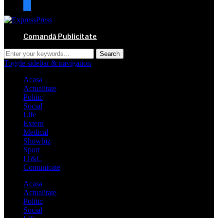
mail
Comandă Publicitate
Toggle sidebar & navigation
Acasa
Actualitate
Politic
Social
Life
Extern
Medical
Showbiz
Sport
IT&C
Comunicate
Acasa
Actualitate
Politic
Social