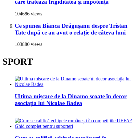
care tratează frigiditatea și impotența
104686 views
Ce spunea Bianca Drăgușanu despre Tristan
Tate după ce au avut o relație de câteva luni
103880 views
SPORT
Ultima mișcare de la Dinamo scoate în decor
asociația lui Nicolae Badea