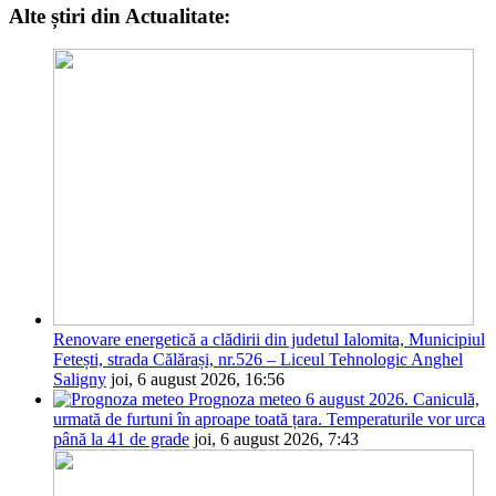
Alte știri din Actualitate:
Renovare energetică a clădirii din judetul Ialomita, Municipiul
Fetești, strada Călărași, nr.526 – Liceul Tehnologic Anghel
Saligny
joi, 6 august 2026, 16:56
Prognoza meteo 6 august 2026. Caniculă,
urmată de furtuni în aproape toată țara. Temperaturile vor urca
până la 41 de grade
joi, 6 august 2026, 7:43