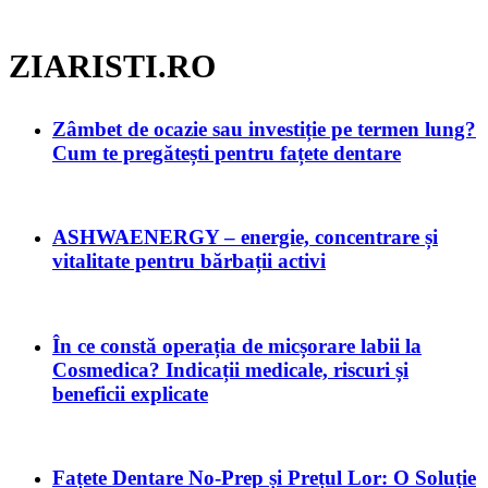
ZIARISTI.RO
Zâmbet de ocazie sau investiție pe termen lung?
Cum te pregătești pentru fațete dentare
ASHWAENERGY – energie, concentrare și
vitalitate pentru bărbații activi
În ce constă operația de micșorare labii la
Cosmedica? Indicații medicale, riscuri și
beneficii explicate
Fațete Dentare No-Prep și Prețul Lor: O Soluție