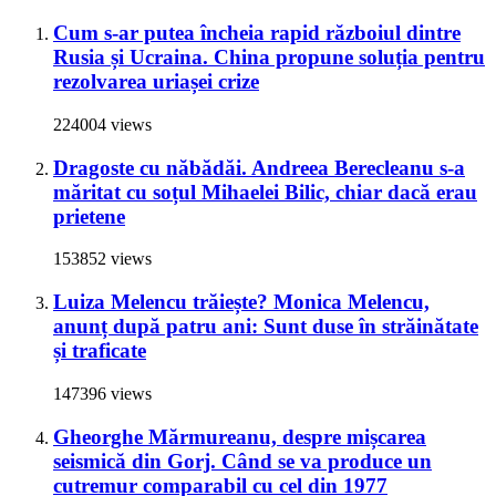
Cum s-ar putea încheia rapid războiul dintre
Rusia și Ucraina. China propune soluția pentru
rezolvarea uriașei crize
224004 views
Dragoste cu năbădăi. Andreea Berecleanu s-a
măritat cu soțul Mihaelei Bilic, chiar dacă erau
prietene
153852 views
Luiza Melencu trăiește? Monica Melencu,
anunț după patru ani: Sunt duse în străinătate
și traficate
147396 views
Gheorghe Mărmureanu, despre mișcarea
seismică din Gorj. Când se va produce un
cutremur comparabil cu cel din 1977