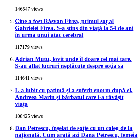
146547 views
Cine a fost Răsvan Firea, primul soț al
Gabrielei Firea. S-a stins din viață la 54 de ani
în urma unui atac cerebral
117179 views
Adrian Mutu, lovit unde îl doare cel mai tare.
S-au aflat lucruri neplăcute despre soția sa
114641 views
L-a iubit cu patimă și a suferit enorm după el.
Andreea Marin și bărbatul care i-a răvășit
viața
108425 views
Dan Petrescu, înșelat de soție cu un coleg de la
națională. Cum arată azi Dana Petrescu, femeia