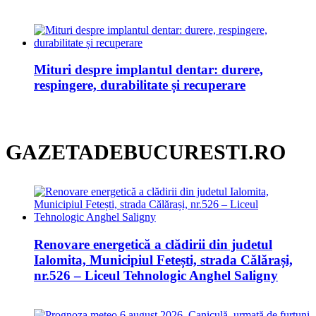
Mituri despre implantul dentar: durere,
respingere, durabilitate și recuperare
GAZETADEBUCURESTI.RO
Renovare energetică a clădirii din judetul
Ialomita, Municipiul Fetești, strada Călărași,
nr.526 – Liceul Tehnologic Anghel Saligny