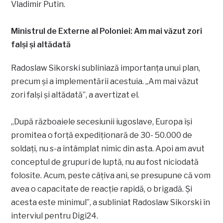
Vladimir Putin.
Ministrul de Externe al Poloniei: Am mai văzut zori
falşi şi altădată
Radoslaw Sikorski subliniază importanța unui plan,
precum și a implementării acestuia. „Am mai văzut
zori falşi şi altădată”, a avertizat el.
„După războaiele secesiunii iugoslave, Europa îşi
promitea o forţă expediţionară de 30- 50.000 de
soldaţi, nu s-a întâmplat nimic din asta. Apoi am avut
conceptul de grupuri de luptă, nu au fost niciodată
folosite. Acum, peste câţiva ani, se presupune că vom
avea o capacitate de reacţie rapidă, o brigadă. Şi
acesta este minimul”, a subliniat Radoslaw Sikorski în
interviul pentru Digi24.