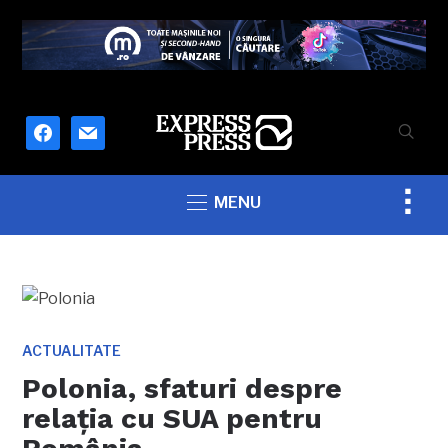
facebook
mail
Togg
MENU
sideb
&
navig
ACTUALITATE
Polonia, sfaturi despre
relația cu SUA pentru