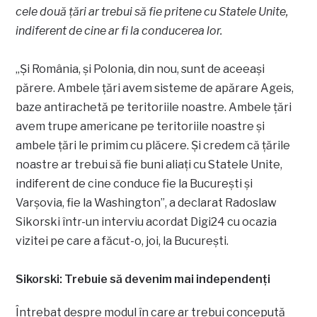
cele două țări ar trebui să fie pritene cu Statele Unite,
indiferent de cine ar fi la conducerea lor.
„Şi România, şi Polonia, din nou, sunt de aceeaşi
părere. Ambele ţări avem sisteme de apărare Ageis,
baze antirachetă pe teritoriile noastre. Ambele ţări
avem trupe americane pe teritoriile noastre şi
ambele ţări le primim cu plăcere. Şi credem că ţările
noastre ar trebui să fie buni aliaţi cu Statele Unite,
indiferent de cine conduce fie la Bucureşti şi
Varşovia, fie la Washington”, a declarat Radoslaw
Sikorski într-un interviu acordat Digi24 cu ocazia
vizitei pe care a făcut-o, joi, la Bucureşti.
Sikorski: Trebuie să devenim mai independenți
Întrebat despre modul în care ar trebui concepută