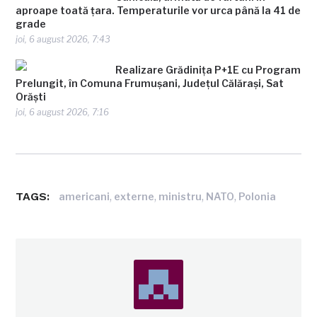
aproape toată țara. Temperaturile vor urca până la 41 de
grade
joi, 6 august 2026, 7:43
Realizare Grădinița P+1E cu Program
Prelungit, în Comuna Frumușani, Județul Călărași, Sat
Orăști
joi, 6 august 2026, 7:16
TAGS:
,
,
,
,
americani
externe
ministru
NATO
Polonia