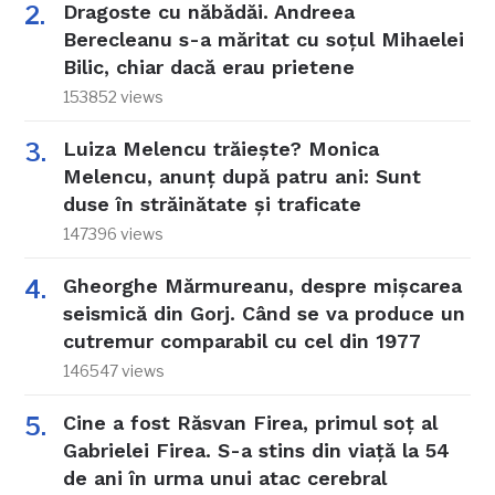
Dragoste cu năbădăi. Andreea
Berecleanu s-a măritat cu soțul Mihaelei
Bilic, chiar dacă erau prietene
153852 views
Luiza Melencu trăiește? Monica
Melencu, anunț după patru ani: Sunt
duse în străinătate și traficate
147396 views
Gheorghe Mărmureanu, despre mișcarea
seismică din Gorj. Când se va produce un
cutremur comparabil cu cel din 1977
146547 views
Cine a fost Răsvan Firea, primul soț al
Gabrielei Firea. S-a stins din viață la 54
de ani în urma unui atac cerebral