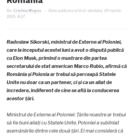
România
De:
Cristina Mogos
Data publicare articol:
sâmbătă, 29 martie
2025, 8:27
Radoslaw Sikorski, ministrul de Externe al Poloniei,
care la începutul acestei luni a avut o dispută publică
cu Elon Musk, primind o mustrare din partea
secretarului de stat american Marco Rubio, afirmă că
România și Polonia ar trebui să perceapă Statele
Unite nu doar ca un partener, ci și ca un aliat de
încredere, indiferent de cine se află la conducerea
acestor țări.
Ministrul de Externe al Poloniei: Țările noastre ar trebui
să fie buni aliaţi cu Statele Unite. Poloniei a subliniat
asemănările dintre cele două țări. El mai consideră că