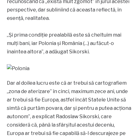
recunoscând că „există mult zgomot” în jurul acestei
perspective, dar subliniind că aceasta reflectă, în
esență, realitatea.
„Şi prima condiţie prealabilă este să cheltuim mai
mulţi bani, iar Polonia şi România (…) au făcut-o
înaintea altora”, a adăugat Sikorski.
Dar al doilea lucru este că ar trebui să cartografiem
„zona de aterizare” în cinci, maximum zece ani, unde
ar trebui să fie Europa, astfel încât Statele Unite să
simtă că purtăm povara, dar şi pentru a putea acţiona
autonom”, a explicat Radoslaw Sikorski, care
consideră că, până la sfârșitul acestui deceniu,
Europa ar trebui să fie capabilă să-l descurajeze pe