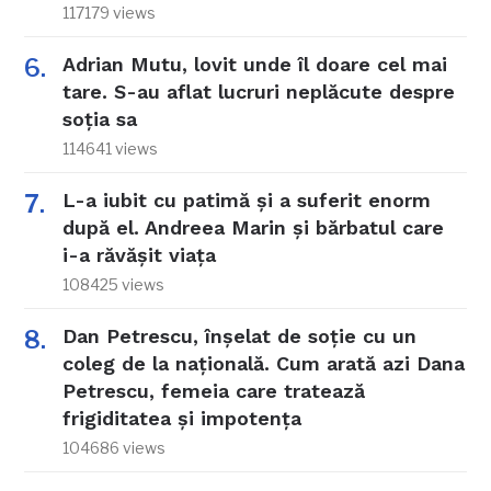
117179 views
Adrian Mutu, lovit unde îl doare cel mai
tare. S-au aflat lucruri neplăcute despre
soția sa
114641 views
L-a iubit cu patimă și a suferit enorm
după el. Andreea Marin și bărbatul care
i-a răvășit viața
108425 views
Dan Petrescu, înșelat de soție cu un
coleg de la națională. Cum arată azi Dana
Petrescu, femeia care tratează
frigiditatea și impotența
104686 views