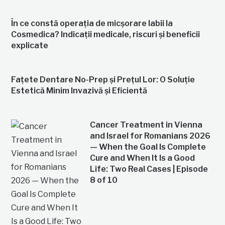
În ce constă operația de micșorare labii la
Cosmedica? Indicații medicale, riscuri și beneficii
explicate
Fațete Dentare No-Prep și Prețul Lor: O Soluție
Estetică Minim Invazivă și Eficientă
Cancer Treatment in Vienna
and Israel for Romanians 2026
— When the Goal Is Complete
Cure and When It Is a Good
Life: Two Real Cases | Episode
8 of 10