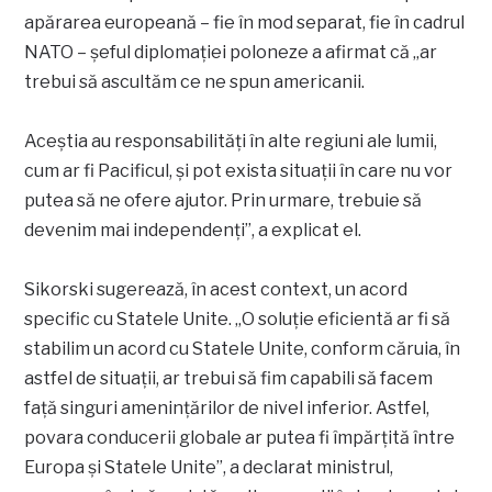
apărarea europeană – fie în mod separat, fie în cadrul
NATO – șeful diplomației poloneze a afirmat că „ar
trebui să ascultăm ce ne spun americanii.
Aceștia au responsabilități în alte regiuni ale lumii,
cum ar fi Pacificul, și pot exista situații în care nu vor
putea să ne ofere ajutor. Prin urmare, trebuie să
devenim mai independenți”, a explicat el.
Sikorski sugerează, în acest context, un acord
specific cu Statele Unite. „O soluție eficientă ar fi să
stabilim un acord cu Statele Unite, conform căruia, în
astfel de situații, ar trebui să fim capabili să facem
față singuri amenințărilor de nivel inferior. Astfel,
povara conducerii globale ar putea fi împărțită între
Europa și Statele Unite”, a declarat ministrul,