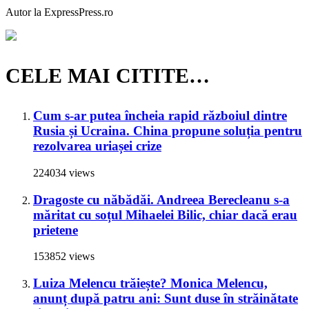
Autor la ExpressPress.ro
CELE MAI CITITE…
Cum s-ar putea încheia rapid războiul dintre
Rusia și Ucraina. China propune soluția pentru
rezolvarea uriașei crize
224034 views
Dragoste cu năbădăi. Andreea Berecleanu s-a
măritat cu soțul Mihaelei Bilic, chiar dacă erau
prietene
153852 views
Luiza Melencu trăiește? Monica Melencu,
anunț după patru ani: Sunt duse în străinătate