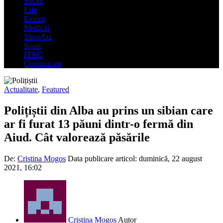
Social
Life
Extern
Medical
Showbiz
Sport
IT&C
Comunicate
Actualitate
,
Featured
Polițiștii din Alba au prins un sibian care
ar fi furat 13 păuni dintr-o fermă din
Aiud. Cât valorează păsările
De:
Cristina Mogos
Data publicare articol:
duminică, 22 august
2021, 16:02
Cristina Mogos
Autor