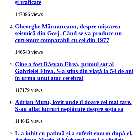
și traficate
147396 views
Gheorghe Mărmureanu, despre mișcarea
seismică din Gorj. Când se va produce un
cutremur comparabil cu cel din 1977
146548 views
Cine a fost Răsvan Firea, primul soț al
Gabrielei Firea. S-a stins din viață la 54 de ani
în urma unui atac cerebral
117179 views
Adrian Mutu, lovit unde îl doare cel mai tare.
S-au aflat lucruri neplăcute despre soția sa
114642 views
L-a iubit cu patimă și a suferit enorm după el.