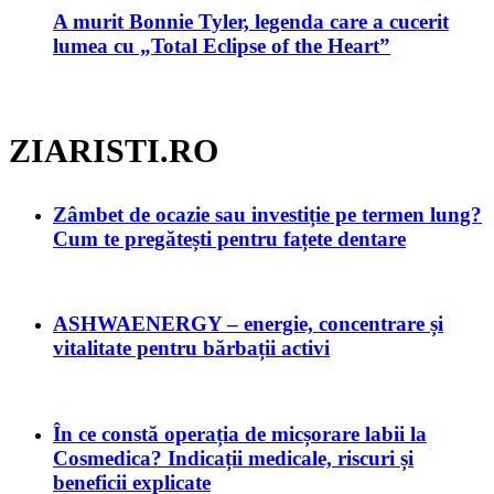
A murit Bonnie Tyler, legenda care a cucerit
lumea cu „Total Eclipse of the Heart”
ZIARISTI.RO
Zâmbet de ocazie sau investiție pe termen lung?
Cum te pregătești pentru fațete dentare
ASHWAENERGY – energie, concentrare și
vitalitate pentru bărbații activi
În ce constă operația de micșorare labii la
Cosmedica? Indicații medicale, riscuri și
beneficii explicate