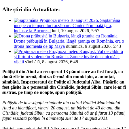
Alte știri din Actualitate:
Prognoza meteo 10 august 2026. Săptămâna
începe cu temperaturi arzătoare. Caniculă în toată țara,
inclusiv la București
luni, 10 august 2026, 5:57
Drona prăbușită în Bulgaria, lângă granița cu România, era o
dronă-momeală de tip Maya
duminică, 9 august 2026, 5:43
Prognoza meteo 8 august. Val de căldură
și furtuni violente în România. Zonele lovite de caniculă și
vijelii
sâmbătă, 8 august 2026, 6:48
Polițiștii din Aiud au recuperat 13 păuni care au fost furați, cu
două zile în urmă, dintr-o fermă din municipiu, a anunțat,
sâmbătă, Inspectoratul de Poliție al Județului Alba. Păsările au
fost găsite la o persoană din Cisnădie, județul Sibiu, care le-ar fi
sustras, pe timp de noapte, spun polițiștii.
Polițiștii de investigații criminale din cadrul Poliției Municipiului
Aiud au identificat, vineri, 20 august, un bărbat de 49 de ani, din
Cisnădie, județul Sibiu, ca persoana bănuită că ar fi furat 13 păuni,
faptă sesizată poliției în dimineața zilei de 17 august 2021.
Potrivit comunicatului IPJ Alba, se pare că, în noaptea de 16 spre 17