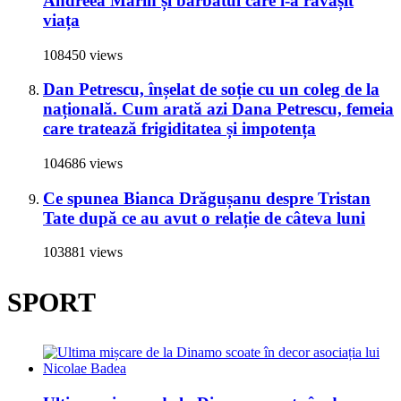
Andreea Marin și bărbatul care i-a răvășit
viața
108450 views
Dan Petrescu, înșelat de soție cu un coleg de la
națională. Cum arată azi Dana Petrescu, femeia
care tratează frigiditatea și impotența
104686 views
Ce spunea Bianca Drăgușanu despre Tristan
Tate după ce au avut o relație de câteva luni
103881 views
SPORT