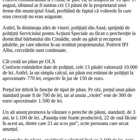
august, sibianul ar fi sustras cei 13 păuni de la proprietarul unei
ferme din municipiul Aiud, profitând de faptul că volierele în care
erau crescuți nu erau asigurate.
Astfel, în dimineața zilei de vineri. polițiștii din Aiud, sprijiniți de
polițiștii Serviciului pentru Acțiuni Speciale au făcut o percheziție la
domiciliul bărbatului din Cisnădie, unde au găsit și recuperat
păsările, pe care ulterior le-au restituit proprietarului. Potrivit IPJ
Alba, cercetările sunt continuate.
Cât costă un păun pe OLX
Conform estimărilor date de polițiști, cele 13 păsări valorează 10.000
de lei. Astfel, la un simplu calcul, un păun era estimat de polițiști la
aproximativ 770 lei, respectiv în jur de 150 de euro.
Prețul lor diferă în funcție de tipul de păun. Pe olx, prețul unui păun
standard poate fi de 700 de lei, iar al unuia „violet” este de 300 de
euro/ aproximativ 1.500 de lei.
Un alt anunț promova la vânzare o pereche de păuni, standard, de 3
ani, la 1.100 de lei. „Paunița este foarte productivă, 22 de ouă făcute
în acest an, dintre care 21 au scos pui”, scrie persoana care urcat
anunțul.