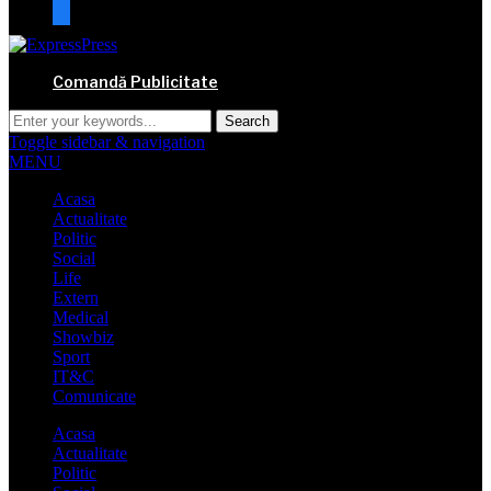
mail
Comandă Publicitate
Toggle sidebar & navigation
MENU
Acasa
Actualitate
Politic
Social
Life
Extern
Medical
Showbiz
Sport
IT&C
Comunicate
Acasa
Actualitate
Politic