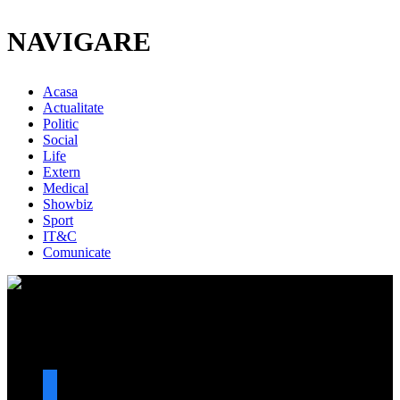
NAVIGARE
Acasa
Actualitate
Politic
Social
Life
Extern
Medical
Showbiz
Sport
IT&C
Comunicate
URMARESTE-NE
facebook