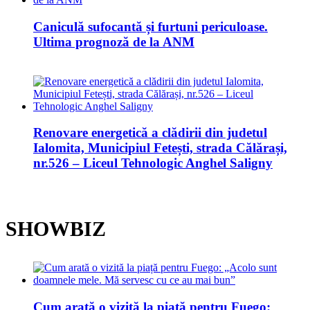
Caniculă sufocantă și furtuni periculoase.
Ultima prognoză de la ANM
Renovare energetică a clădirii din judetul
Ialomita, Municipiul Fetești, strada Călărași,
nr.526 – Liceul Tehnologic Anghel Saligny
SHOWBIZ
Cum arată o vizită la piață pentru Fuego: