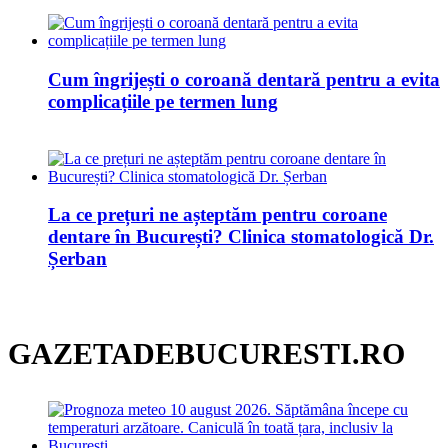
Cum îngrijești o coroană dentară pentru a evita
complicațiile pe termen lung
La ce prețuri ne așteptăm pentru coroane
dentare în București? Clinica stomatologică Dr.
Șerban
GAZETADEBUCURESTI.RO