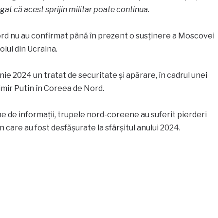
ugat că acest sprijin militar poate continua.
Nord nu au confirmat până în prezent o susţinere a Moscovei
oiul din Ucraina.
unie 2024 un tratat de securitate şi apărare, în cadrul unei
dimir Putin în Coreea de Nord.
ne de informaţii, trupele nord-coreene au suferit pierderi
n care au fost desfăşurate la sfârşitul anului 2024.