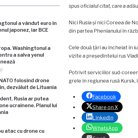
spus oficialul citat, care a adă
Nici Rusia şi nici Coreea de 
din partea Phenianului în răzb
Cele două ţări au încheiat în i
uropa. Washingtonul a
entru a salva yenul
vizite a preşedintelui rus Vla
ionează
40
Potrivit serviciilor sud-coree
grele în regiunea rusă Kursk, î
Facebook
dent. Rusia ar putea
ne ucrainene. Planul lui
Share on X
ania
LinkedIn
WhatsApp