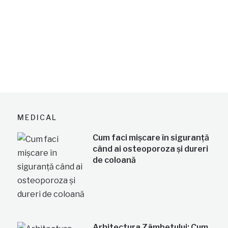
MEDICAL
Cum faci mișcare în siguranță
când ai osteoporoza și dureri
de coloană
Arhitectura Zâmbetului: Cum