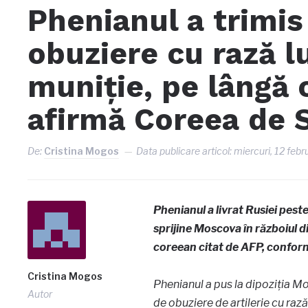
Phenianul a trimi
obuziere cu rază l
muniție, pe lângă c
afirmă Coreea de 
De:
Cristina Mogos
Data publicare articol:
miercuri, 12 febr
Phenianul a livrat Rusiei peste
sprijine Moscova în războiul di
coreean citat de AFP, confor
Cristina Mogos
Phenianul a pus la dipoziţia M
Autor
de obuziere de artilerie cu rază