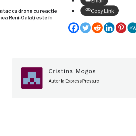
Email
 atac cu drone cu reacție
Copy Link
ea Reni-Galați este în
Cristina Mogos
Autor la ExpressPress.ro