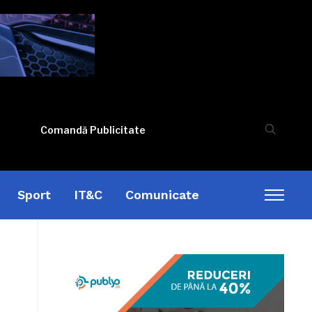
Comandă Publicitate
Sport
IT&C
Comunicate
Toggl
sideb
&
naviga