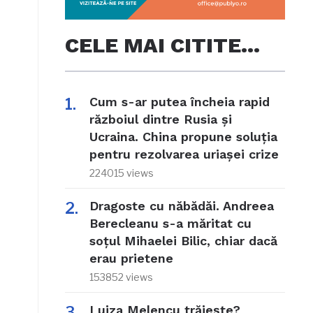
CELE MAI CITITE…
Cum s-ar putea încheia rapid
războiul dintre Rusia și
Ucraina. China propune soluția
pentru rezolvarea uriașei crize
224015 views
Dragoste cu năbădăi. Andreea
Berecleanu s-a măritat cu
soțul Mihaelei Bilic, chiar dacă
erau prietene
153852 views
Luiza Melencu trăiește?