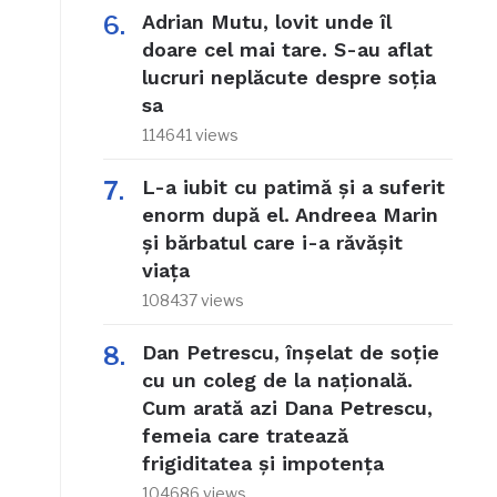
Adrian Mutu, lovit unde îl
doare cel mai tare. S-au aflat
lucruri neplăcute despre soția
sa
114641 views
L-a iubit cu patimă și a suferit
enorm după el. Andreea Marin
și bărbatul care i-a răvășit
viața
108437 views
Dan Petrescu, înșelat de soție
cu un coleg de la națională.
Cum arată azi Dana Petrescu,
femeia care tratează
frigiditatea și impotența
104686 views