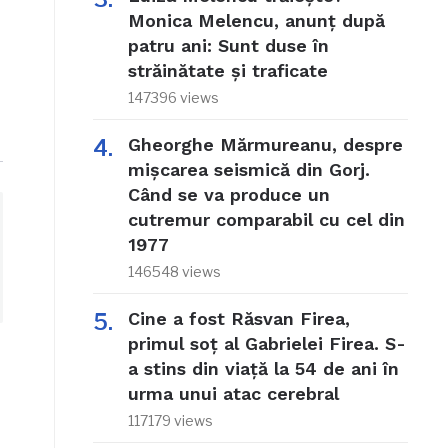
Monica Melencu, anunț după
patru ani: Sunt duse în
străinătate și traficate
147396 views
Gheorghe Mărmureanu, despre
mișcarea seismică din Gorj.
Când se va produce un
cutremur comparabil cu cel din
1977
146548 views
Cine a fost Răsvan Firea,
primul soț al Gabrielei Firea. S-
a stins din viață la 54 de ani în
urma unui atac cerebral
117179 views