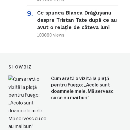
Ce spunea Bianca Drăgușanu
despre Tristan Tate după ce au
avut o relație de câteva luni
103880 views
SHOWBIZ
Cum arată o vizită la piață
pentru Fuego: „Acolo sunt
doamnele mele. Mă servesc
cu ce au mai bun”