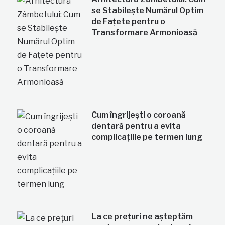
se Stabilește Numărul Optim
de Fațete pentru o
Transformare Armonioasă
Cum îngrijești o coroană
dentară pentru a evita
complicațiile pe termen lung
La ce prețuri ne așteptăm