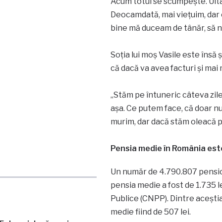
Acum totul se scumpește. Uitați
Deocamdată, mai viețuim, dar c
bine mă duceam de tânăr, să nu
Soția lui moș Vasile este însă 
că dacă va avea facturi și mai 
„Stăm pe întuneric câteva zil
așa. Ce putem face, că doar n
murim, dar dacă stăm oleacă p
Pensia medie în România este
Un număr de 4.790.807 pension
pensia medie a fost de 1.735 l
Publice (CNPP). Dintre aceştia
medie fiind de 507 lei.