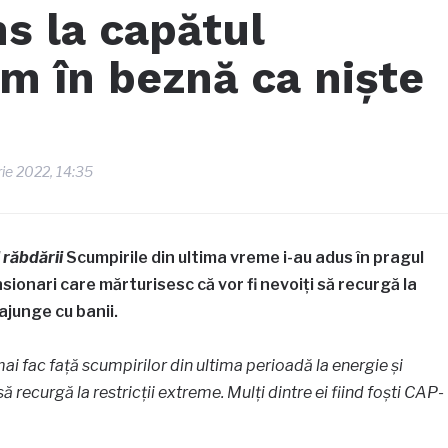
ns la capătul
im în beznă ca niște
rie 2022, 14:35
 răbdării
Scumpirile din ultima vreme i-au adus în pragul
nsionari care mărturisesc că vor fi nevoiți să recurgă la
ajunge cu banii.
ai fac față scumpirilor din ultima perioadă la energie și
ă recurgă la restricții extreme. Mulți dintre ei fiind foști CAP-