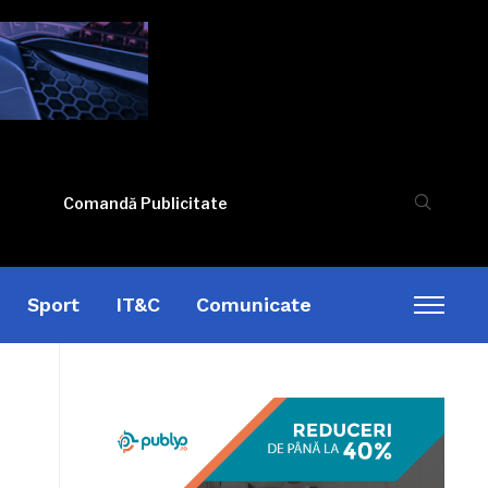
Comandă Publicitate
Sport
IT&C
Comunicate
Toggl
sideb
&
naviga