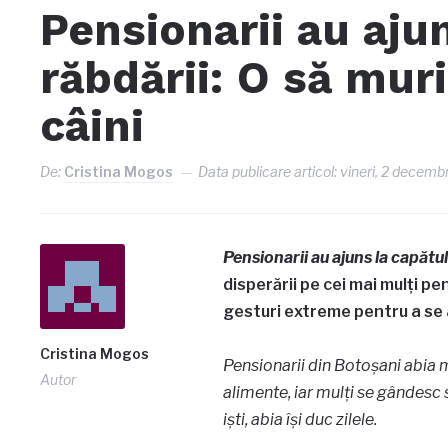
Pensionarii au aju
răbdării: O să mur
câini
De:
Cristina Mogos
Data publicare articol:
vineri, 2 decemb
Pensionarii au ajuns la capătul
disperării pe cei mai mulți pe
gesturi extreme pentru a se 
Cristina Mogos
Pensionarii din Botoșani abia m
Autor
alimente, iar mulți se gândesc s
iști, abia își duc zilele.