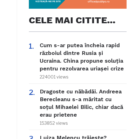
CELE MAI CITITE…
Cum s-ar putea încheia rapid
războiul dintre Rusia și
Ucraina. China propune soluția
pentru rezolvarea uriașei crize
224001 views
Dragoste cu năbădăi. Andreea
Berecleanu s-a măritat cu
soțul Mihaelei Bilic, chiar dacă
erau prietene
153852 views
Luiza Melencu trăiește?