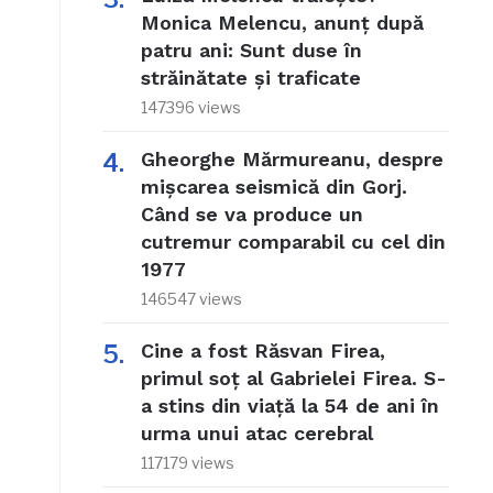
Monica Melencu, anunț după
patru ani: Sunt duse în
străinătate și traficate
147396 views
Gheorghe Mărmureanu, despre
mișcarea seismică din Gorj.
Când se va produce un
cutremur comparabil cu cel din
1977
146547 views
Cine a fost Răsvan Firea,
primul soț al Gabrielei Firea. S-
a stins din viață la 54 de ani în
urma unui atac cerebral
117179 views