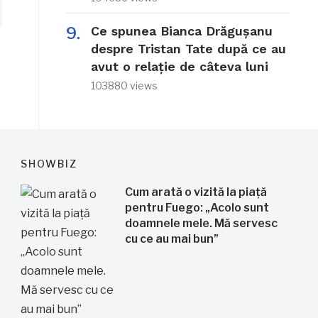
Ce spunea Bianca Drăgușanu
despre Tristan Tate după ce au
avut o relație de câteva luni
103880 views
SHOWBIZ
Cum arată o vizită la piață
pentru Fuego: „Acolo sunt
doamnele mele. Mă servesc
cu ce au mai bun”