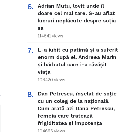
Adrian Mutu, lovit unde îl
doare cel mai tare. S-au aflat
lucruri neplăcute despre soția
sa
114641 views
L-a iubit cu patimă și a suferit
enorm după el. Andreea Marin
și bărbatul care i-a răvășit
viața
108420 views
Dan Petrescu, înșelat de soție
cu un coleg de la națională.
Cum arată azi Dana Petrescu,
femeia care tratează
frigiditatea și impotența
104686 views