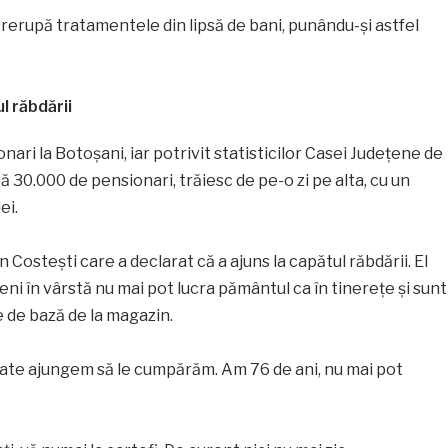
ntrerupă tratamentele din lipsă de bani, punându-și astfel
l răbdării
nari la Botoșani, iar potrivit statisticilor Casei Județene de
ă 30.000 de pensionari, trăiesc de pe-o zi pe alta, cu un
ei.
n Costești care a declarat că a ajuns la capătul răbdării. El
ăteni în vârstă nu mai pot lucra pământul ca în tinerețe și sunt
 de bază de la magazin.
 toate ajungem să le cumpărăm. Am 76 de ani, nu mai pot