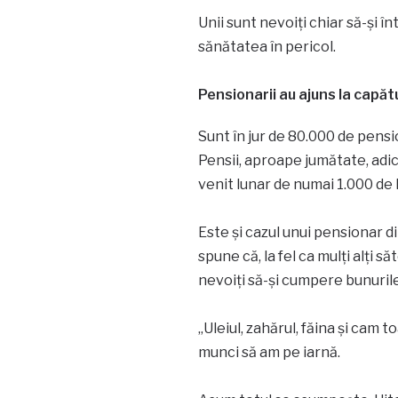
Unii sunt nevoiți chiar să-și î
sănătatea în pericol.
Pensionarii au ajuns la capătu
Sunt în jur de 80.000 de pensio
Pensii, aproape jumătate, adic
venit lunar de numai 1.000 de l
Este și cazul unui pensionar di
spune că, la fel ca mulți alți s
nevoiți să-și cumpere bunurile
„Uleiul, zahărul, făina și cam
munci să am pe iarnă.