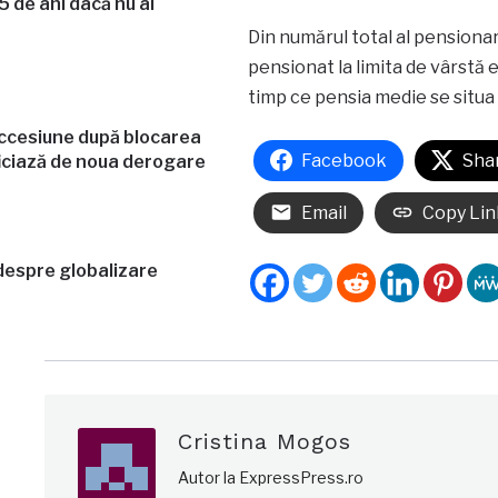
5 de ani dacă nu ai
Din numărul total al pensionar
pensionat la limita de vârstă 
timp ce pensia medie se situa l
uccesiune după blocarea
Facebook
Sha
iciază de noua derogare
Email
Copy Lin
a despre globalizare
Cristina Mogos
Autor la ExpressPress.ro