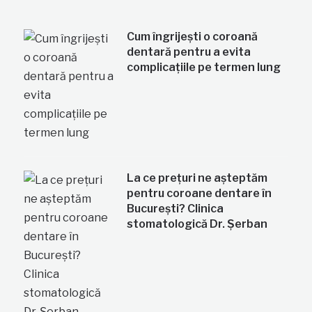
Cum îngrijești o coroană
dentară pentru a evita
complicațiile pe termen lung
La ce prețuri ne așteptăm
pentru coroane dentare în
București? Clinica
stomatologică Dr. Șerban