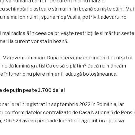
-vă numai la cartofi. De curent nici nu mai zic.
u schimbările astea, o să murim în beznă ca niște câini. Mai
 ne mai chinuim”, spune moș Vasile, potrivit adevarul.ro.
și mai radicală în ceea ce privește restricțiile și mărturisește
mari la curent vor sta în beznă.
e. Mai avem lumânări. După aceea, mai aprindem becul și tot
u ne dă lumină gratis! Cu ce să o plătim? Dacă nu mâncăm
e întuneric nu piere nimeni”, adaugă botoșăneanca.
 de puțin peste 1.700 de lei
ari era înregistrat în septembrie 2022 în România, iar
ei, conform datelor centralizate de Casa Naţională de Pensii
, 706.529 aveau perioade lucrate în agricultură, pensia