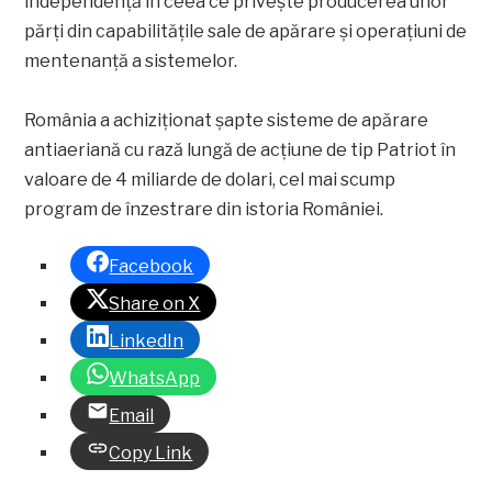
independență în ceea ce privește producerea unor
părți din capabilitățile sale de apărare și operațiuni de
mentenanță a sistemelor.
România a achiziționat șapte sisteme de apărare
antiaeriană cu rază lungă de acțiune de tip Patriot în
valoare de 4 miliarde de dolari, cel mai scump
program de înzestrare din istoria României.
Facebook
Share on X
LinkedIn
WhatsApp
Email
Copy Link