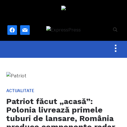
facebook
mail
Togg
sideb
&
navig
ACTUALITATE
Patriot făcut „acasă”:
Polonia livrează primele
tuburi de lansare, România
produce componente radar