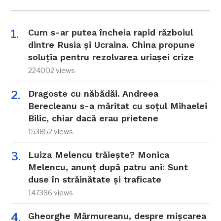
Cum s-ar putea încheia rapid războiul
dintre Rusia și Ucraina. China propune
soluția pentru rezolvarea uriașei crize
224002 views
Dragoste cu năbădăi. Andreea
Berecleanu s-a măritat cu soțul Mihaelei
Bilic, chiar dacă erau prietene
153852 views
Luiza Melencu trăiește? Monica
Melencu, anunț după patru ani: Sunt
duse în străinătate și traficate
147396 views
Gheorghe Mărmureanu, despre mișcarea