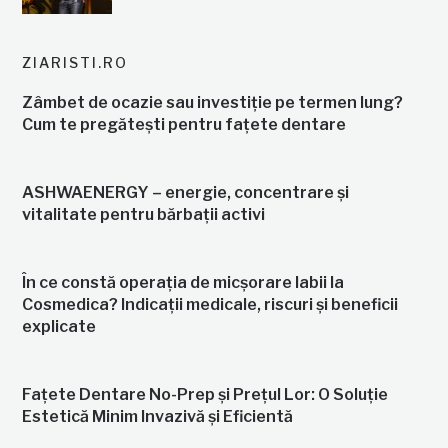
ZIARISTI.RO
Zâmbet de ocazie sau investiție pe termen lung?
Cum te pregătești pentru fațete dentare
ASHWAENERGY – energie, concentrare și
vitalitate pentru bărbații activi
În ce constă operația de micșorare labii la
Cosmedica? Indicații medicale, riscuri și beneficii
explicate
Fațete Dentare No-Prep și Prețul Lor: O Soluție
Estetică Minim Invazivă și Eficientă