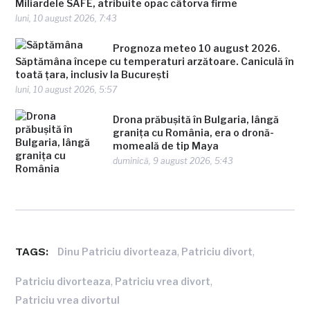
Miliardele SAFE, atribuite opac câtorva firme
luni, 10 august 2026, 7:43
Prognoza meteo 10 august 2026.
Săptămâna începe cu temperaturi arzătoare. Caniculă în
toată țara, inclusiv la București
luni, 10 august 2026, 5:57
Drona prăbușită în Bulgaria, lângă
granița cu România, era o dronă-
momeală de tip Maya
duminică, 9 august 2026, 5:43
TAGS:
,
,
Dinu Patriciu divorteaza
Patriciu divort
,
,
Patriciu divorteaza
Patriciu vrea divort
Patriciu vrea divortul