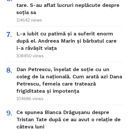
tare. S-au aflat lucruri neplăcute despre
soția sa
114642 views
L-a iubit cu patimă și a suferit enorm
după el. Andreea Marin și bărbatul care
i-a răvășit viața
108450 views
Dan Petrescu, înșelat de soție cu un
coleg de la națională. Cum arată azi Dana
Petrescu, femeia care tratează
frigiditatea și impotența
104686 views
Ce spunea Bianca Drăgușanu despre
Tristan Tate după ce au avut o relație de
câteva luni