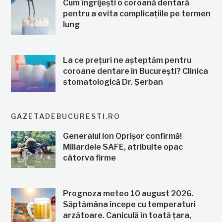
Cum îngrijești o coroană dentară
pentru a evita complicațiile pe termen
lung
La ce prețuri ne așteptăm pentru
coroane dentare în București? Clinica
stomatologică Dr. Șerban
GAZETADEBUCURESTI.RO
Generalul Ion Oprișor confirmă!
Miliardele SAFE, atribuite opac
câtorva firme
Prognoza meteo 10 august 2026.
Săptămâna începe cu temperaturi
arzătoare. Caniculă în toată țara,