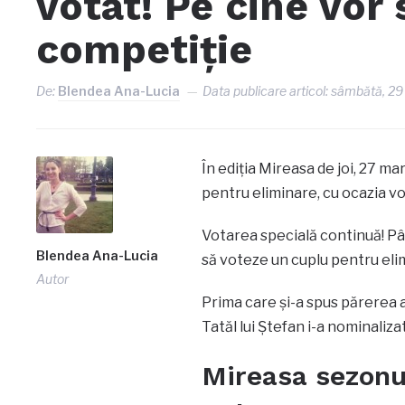
votat! Pe cine vor 
competiție
De:
Blendea Ana-Lucia
Data publicare articol:
sâmbătă, 29
În ediția Mireasa de joi, 27 mar
pentru eliminare, cu ocazia vot
Votarea specială continuă! Pân
Blendea Ana-Lucia
să voteze un cuplu pentru eli
Autor
Prima care și-a spus părerea a 
Tatăl lui Ștefan i-a nominaliza
Mireasa sezonul 