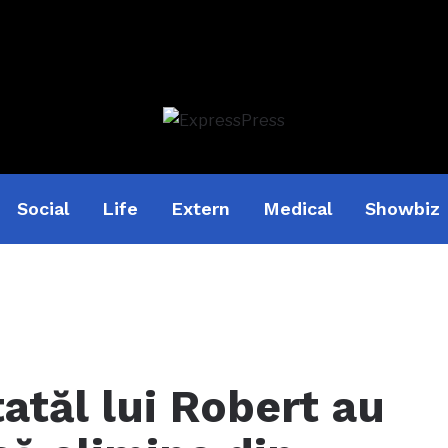
Social
Life
Extern
Medical
Showbiz
 tatăl lui Robert au