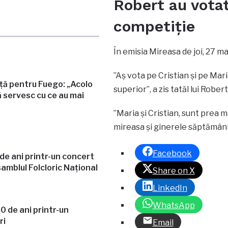
Robert au votat
competiție
În emisia Mireasa de joi, 27 mart
”Aș vota pe Cristian și pe Mari
ață pentru Fuego: „Acolo
superior”, a zis tatăl lui Robert
 servesc cu ce au mai
”Maria și Cristian, sunt prea mâ
mireasa și ginerele săptămânii, î
Facebook
e ani printr-un concert
amblul Folcloric Național
Share on X
LinkedIn
WhatsApp
Email