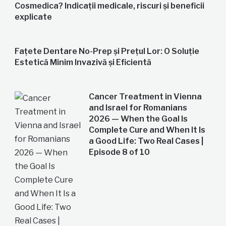
Cosmedica? Indicații medicale, riscuri și beneficii
explicate
Fațete Dentare No-Prep și Prețul Lor: O Soluție
Estetică Minim Invazivă și Eficientă
Cancer Treatment in Vienna
and Israel for Romanians
2026 — When the Goal Is
Complete Cure and When It Is
a Good Life: Two Real Cases |
Episode 8 of 10