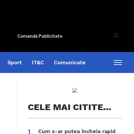
Comandă Publicitate
Sport
IT&C
Comunicate
Toggl
sideb
&
naviga
CELE MAI CITITE…
Cum s-ar putea încheia rapid