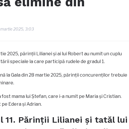
să elimine din
 martie 2025, 3:03
tie 2025, părinții Lilianei și ai lui Robert au numit un cuplu
ării speciale la care participă rudele de gradul 1.
ă la Gala din 28 martie 2025, părinții concurenților trebuie
minare.
fost mama lui Ștefan, care i-a numit pe Maria și Cristian.
t pe Edera și Adrian.
11. Părinții Lilianei și tatăl lui