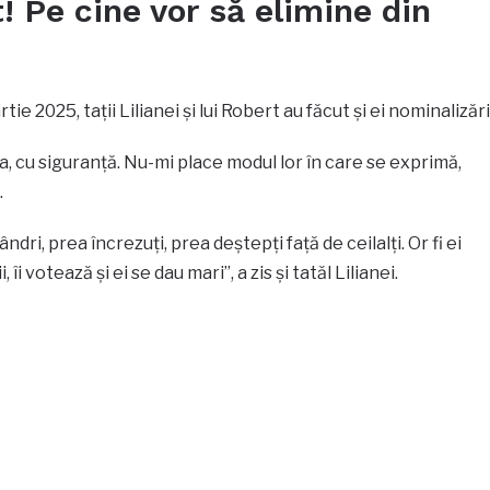
! Pe cine vor să elimine din
ie 2025, tații Lilianei și lui Robert au făcut și ei nominalizări
a, cu siguranță. Nu-mi place modul lor în care se exprimă,
.
ndri, prea încrezuți, prea deștepți față de ceilalți. Or fi ei
i votează și ei se dau mari”, a zis și tatăl Lilianei.