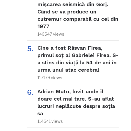
mișcarea seismică din Gorj.
Când se va produce un
cutremur comparabil cu cel din
1977
.
146547 views
Cine a fost Răsvan Firea,
primul soț al Gabrielei Firea. S-
a stins din viață la 54 de ani în
urma unui atac cerebral
117179 views
Adrian Mutu, lovit unde îl
doare cel mai tare. S-au aflat
lucruri neplăcute despre soția
sa
114641 views