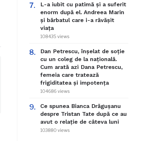
L-a iubit cu patimă și a suferit
enorm după el. Andreea Marin
și bărbatul care i-a răvășit
viața
108435 views
Dan Petrescu, înșelat de soție
cu un coleg de la națională.
Cum arată azi Dana Petrescu,
femeia care tratează
frigiditatea și impotența
104686 views
Ce spunea Bianca Drăgușanu
despre Tristan Tate după ce au
avut o relație de câteva luni
103880 views