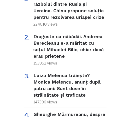
războiul dintre Rusia și
Ucraina. China propune soluția
pentru rezolvarea uriașei crize
224010 views
Dragoste cu năbădăi. Andreea
Berecleanu s-a măritat cu
soțul Mihaelei Bilic, chiar dacă
erau prietene
153852 views
Luiza Melencu trăiește?
Monica Melencu, anunț după
patru ani: Sunt duse în
străinătate și traficate
147396 views
Gheorghe Mărmureanu, despre