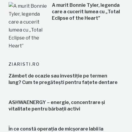
A murit Bonnie Tyler, legenda
care a cucerit lumea cu „Total
Eclipse of the Heart”
ZIARISTI.RO
Zâmbet de ocazie sau investiție pe termen
lung? Cum te pregătești pentru fațete dentare
ASHWAENERGY – energie, concentrare și
vitalitate pentru bărbații activi
În ce constă operația de micșorare labii la