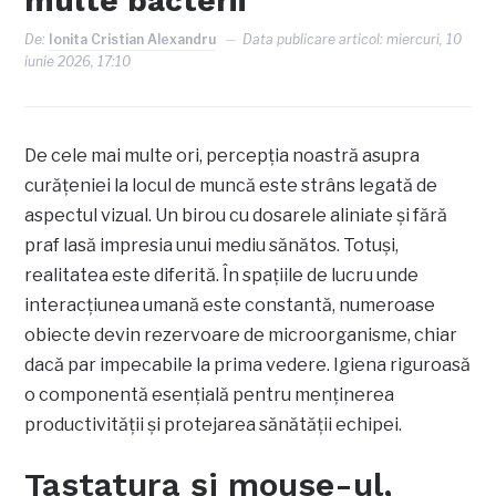
multe bacterii
De:
Ionita Cristian Alexandru
Data publicare articol:
miercuri, 10
iunie 2026, 17:10
De cele mai multe ori, percepția noastră asupra
curățeniei la locul de muncă este strâns legată de
aspectul vizual. Un birou cu dosarele aliniate și fără
praf lasă impresia unui mediu sănătos. Totuși,
realitatea este diferită. În spațiile de lucru unde
interacțiunea umană este constantă, numeroase
obiecte devin rezervoare de microorganisme, chiar
dacă par impecabile la prima vedere. Igiena riguroasă
o componentă esențială pentru menținerea
productivității și protejarea sănătății echipei.
Tastatura și mouse-ul,