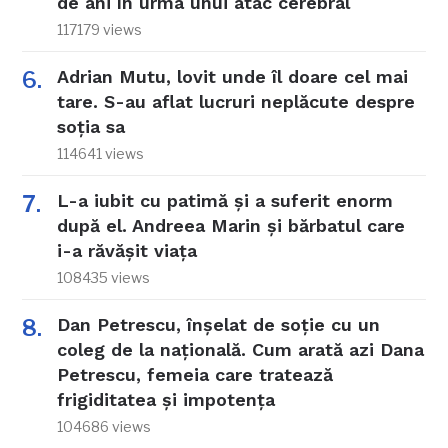
de ani în urma unui atac cerebral
117179 views
Adrian Mutu, lovit unde îl doare cel mai
tare. S-au aflat lucruri neplăcute despre
soția sa
114641 views
L-a iubit cu patimă și a suferit enorm
după el. Andreea Marin și bărbatul care
i-a răvășit viața
108435 views
Dan Petrescu, înșelat de soție cu un
coleg de la națională. Cum arată azi Dana
Petrescu, femeia care tratează
frigiditatea și impotența
104686 views