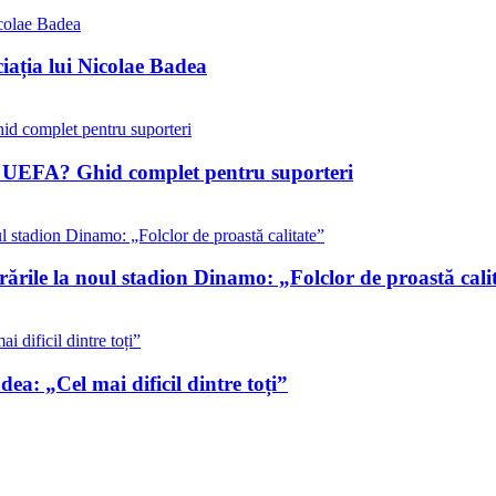
iația lui Nicolae Badea
ile UEFA? Ghid complet pentru suporteri
rările la noul stadion Dinamo: „Folclor de proastă cali
ea: „Cel mai dificil dintre toți”