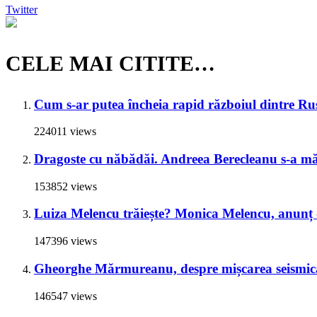
Twitter
CELE MAI CITITE…
Cum s-ar putea încheia rapid războiul dintre Rus
224011 views
Dragoste cu năbădăi. Andreea Berecleanu s-a mări
153852 views
Luiza Melencu trăiește? Monica Melencu, anunț du
147396 views
Gheorghe Mărmureanu, despre mișcarea seismică
146547 views