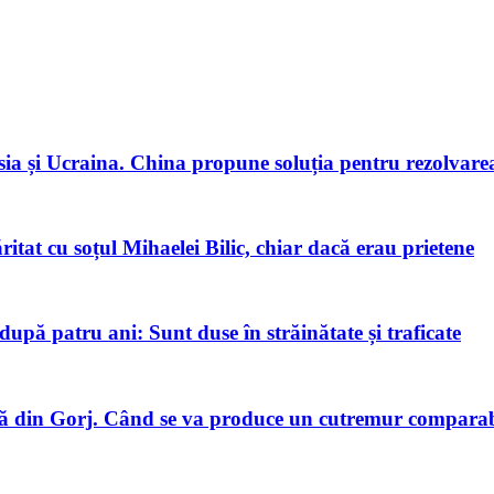
ia și Ucraina. China propune soluția pentru rezolvarea 
tat cu soțul Mihaelei Bilic, chiar dacă erau prietene
pă patru ani: Sunt duse în străinătate și traficate
 din Gorj. Când se va produce un cutremur comparabi