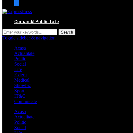
mail
Comandă Publicitate
Toggle sidebar & navigation
Acasa
Actualitate
Politic
Social
Life
Extern
Medical
Showbiz
Sport
IT&C
Comunicate
Acasa
Actualitate
Politic
Social
Life