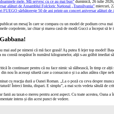
t doamnele mele. Mă servesc cu ce au mai bun”
duminică, 26 iulie 2026
ersar alături de Ansamblul Folcloric Național „Transilvania”
miercuri, 2
FUEGO sărbătorește 50 de ani printr-un concert aniversar alături de
publicat un mesaj în care se compara cu un model de podium ceva mai cor
emeile corpolente, iar chiar și marea casă de modă Gucci a început să le i
 Gabbana!
i aud pe nimeni că mă face grasă! Aş putea fi lejer top model! Bașca f
nu constă neapărat în numărul kilogramelor, alţii s-au grăbit imediat s
că în continuare pentru că nu face nimic să slăbească, în timp ce alții sun
n nou în aceeași siluetă care a consacrat-o și i-a adus atâtea clipe nefe
 culminat cu reacţia dură a Oanei Roman. „La o poză cu ceva despre munc
tură! Întreci limita, dispari. E simplu”, a mai scris vedeta sătulă de crit
ar fanii au taxat-o mereu pentru acest aspect. Cu toate acestea, Oana a înce
mentate intens și din acest punct de vedere.