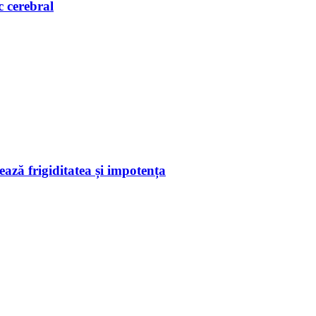
c cerebral
ează frigiditatea și impotența