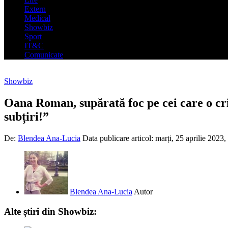
Extern
Medical
Showbiz
Sport
IT&C
Comunicate
Showbiz
Oana Roman, supărată foc pe cei care o cri
subțiri!”
De:
Blendea Ana-Lucia
Data publicare articol:
marți, 25 aprilie 2023,
Blendea Ana-Lucia
Autor
Alte știri din Showbiz: