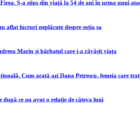
Firea. S-a stins din viață la 54 de ani în urma unui ata
u aflat lucruri neplăcute despre soția sa
ndreea Marin și bărbatul care i-a răvășit viața
națională. Cum arată azi Dana Petrescu, femeia care trat
după ce au avut o relație de câteva luni