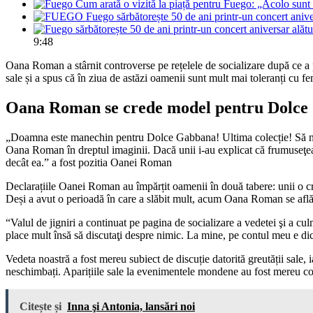
Cum arată o vizită la piață pentru Fuego: „Acolo sun
Fuego sărbătorește 50 de ani printr-un concert aniv
9:48
Oana Roman a stârnit controverse pe rețelele de socializare după ce a 
sale și a spus că în ziua de astăzi oamenii sunt mult mai toleranți cu f
Oana Roman se crede model pentru Dolce
„Doamna este manechin pentru Dolce Gabbana! Ultima colecție! Să nu ma
Oana Roman în dreptul imaginii. Dacă unii i-au explicat că frumuseţea 
decât ea.” a fost pozitia Oanei Roman
Declarațiile Oanei Roman au împărțit oamenii în două tabere: unii o criti
Deși a avut o perioadă în care a slăbit mult, acum Oana Roman se află di
“Valul de jigniri a continuat pe pagina de socializare a vedetei şi a
place mult însă să discutaţi despre nimic. La mine, pe contul meu e dicta
Vedeta noastră a fost mereu subiect de discuție datorită greutății sale, i
neschimbați. Aparițiile sale la evenimentele mondene au fost mereu co
Citește și
Inna şi Antonia, lansări noi