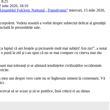
, 8:25
2 iulie 2026, 18:10
 Ansamblul Folcloric Național „Transilvania”
miercuri, 15 iulie 2026,
polent. Vedeta noastră a vorbit despre subiectul delicat al greutății
ncludă în prezentările sale.
aptul că am brațele şi picioarele mult mai subțiri! Am zis!”, a notat
ă o pună la zid şi i-au spus că nu se mai compare cu cineva mai rău
t mai toleranți și se aliniază tendințelor civilizațiilor occidentale.
ricite.
a mea sau despre vreo carte nu se înghesuie nimeni la comentarii. Vă
ici.
rcat să se scuze și să se justifice, însă criticii ei au rămas