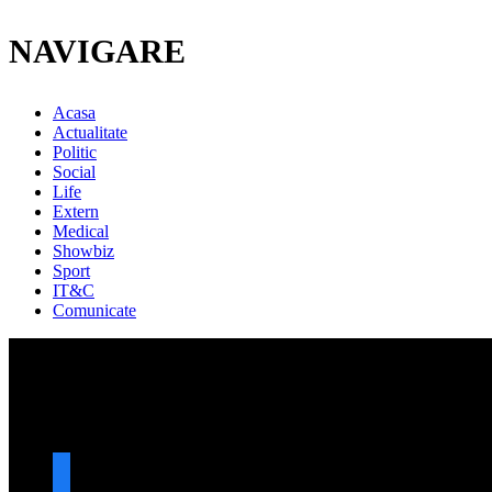
NAVIGARE
Acasa
Actualitate
Politic
Social
Life
Extern
Medical
Showbiz
Sport
IT&C
Comunicate
URMARESTE-NE
facebook