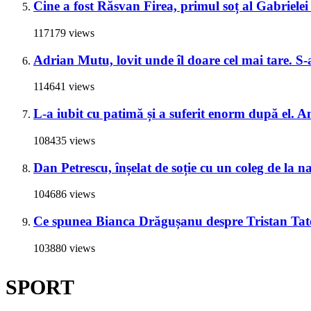
Cine a fost Răsvan Firea, primul soț al Gabrielei 
117179 views
Adrian Mutu, lovit unde îl doare cel mai tare. S-a
114641 views
L-a iubit cu patimă și a suferit enorm după el. A
108435 views
Dan Petrescu, înșelat de soție cu un coleg de la 
104686 views
Ce spunea Bianca Drăgușanu despre Tristan Tate 
103880 views
SPORT