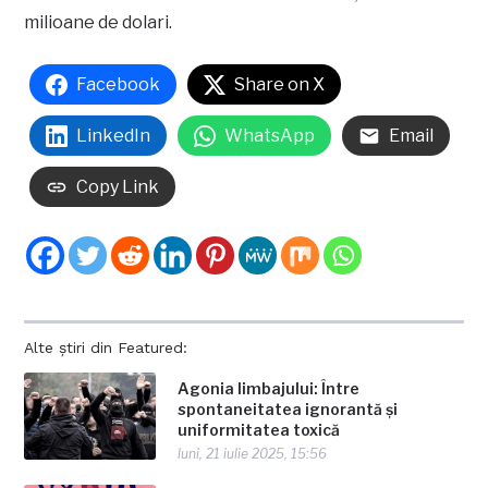
milioane de dolari.
Facebook
Share on X
LinkedIn
WhatsApp
Email
Copy Link
Alte știri din Featured:
Agonia limbajului: Între
spontaneitatea ignorantă și
uniformitatea toxică
luni, 21 iulie 2025, 15:56