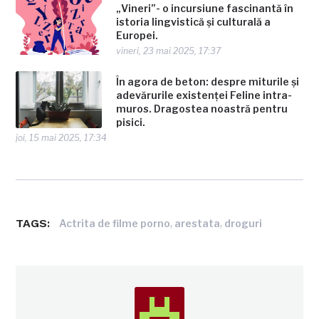
„Vineri”- o incursiune fascinantă în
istoria lingvistică și culturală a
Europei.
vineri, 23 mai 2025, 17:37
În agora de beton: despre miturile și
adevărurile existenței Feline intra-
muros. Dragostea noastră pentru
pisici.
joi, 15 mai 2025, 17:34
TAGS:
,
,
Actrita de filme porno
arestata
droguri