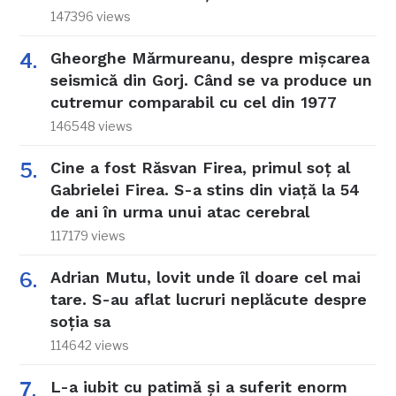
147396 views
Gheorghe Mărmureanu, despre mișcarea
seismică din Gorj. Când se va produce un
cutremur comparabil cu cel din 1977
146548 views
Cine a fost Răsvan Firea, primul soț al
Gabrielei Firea. S-a stins din viață la 54
de ani în urma unui atac cerebral
117179 views
Adrian Mutu, lovit unde îl doare cel mai
tare. S-au aflat lucruri neplăcute despre
soția sa
114642 views
L-a iubit cu patimă și a suferit enorm