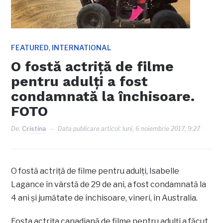
,
FEATURED
INTERNATIONAL
O fostă actriță de filme
pentru adulți a fost
condamnată la închisoare.
FOTO
De:
Cristina
Data publicare articol:
luni, 6 noiembrie 2017, 9:27
O fostă actriță de filme pentru adulți, Isabelle
Lagance în vârstă de 29 de ani, a fost condamnată la
4 ani și jumătate de închisoare, vineri, în Australia.
Fosta actrița canadiană de filme pentru adulți a făcut