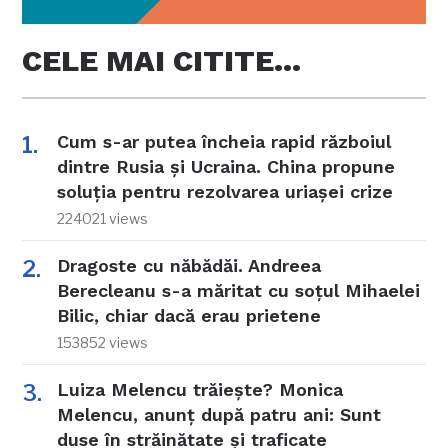
CELE MAI CITITE…
Cum s-ar putea încheia rapid războiul
dintre Rusia și Ucraina. China propune
soluția pentru rezolvarea uriașei crize
224021 views
Dragoste cu năbădăi. Andreea
Berecleanu s-a măritat cu soțul Mihaelei
Bilic, chiar dacă erau prietene
153852 views
Luiza Melencu trăiește? Monica
Melencu, anunț după patru ani: Sunt
duse în străinătate și traficate