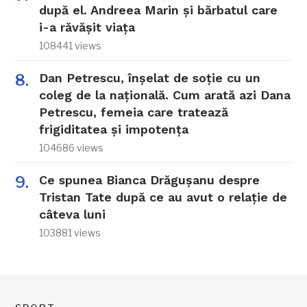
după el. Andreea Marin și bărbatul care
i-a răvășit viața
108441 views
Dan Petrescu, înșelat de soție cu un
coleg de la națională. Cum arată azi Dana
Petrescu, femeia care tratează
frigiditatea și impotența
104686 views
Ce spunea Bianca Drăgușanu despre
Tristan Tate după ce au avut o relație de
câteva luni
103881 views