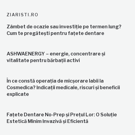
ZIARISTI.RO
Zâmbet de ocazie sau investiție pe termen lung?
Cum te pregătești pentru fațete dentare
ASHWAENERGY – energie, concentrare și
vitalitate pentru bărbații activi
În ce constă operația de micșorare labii la
Cosmedica? Indicații medicale, riscuri și beneficii
explicate
Fațete Dentare No-Prep și Prețul Lor: O Soluție
Estetică Minim Invazivă și Eficientă