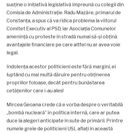
susţine o iniţiativă legislativă împreună cu colegii din
Comisia de Administraţie. Radu Mazăre, primarul de
Constanţa, a spus că va ridica problema la viitorul
Comitet Executiv al PSD, iar Asociaţia Comunelor
ameninţă cu proteste în stradă numai să-şi obţină
avantajele financiare pe care altfel nu ar avea voie
legal.
Indolenţa acestor politicieni este fără margini, ei
luptând cu mai multă dăruire pentru obţinerea
propriilor foloase, decât pentru bunăstarea
cetăţenilor care i-au ales!
Mircea Geoana crede că e vorba despre o veritabilă
„bombă nucleară” în politica internă, care ar putea
duce la alegeri anticipate în sute de primării. Printre
numele grele de politicieni USL aflaţi în această