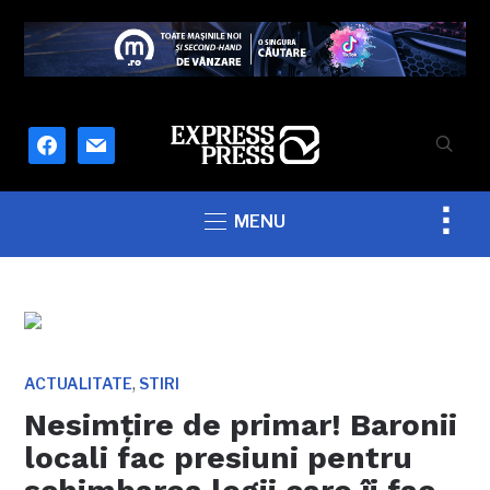
facebook
mail
Togg
MENU
sideb
&
navig
,
ACTUALITATE
STIRI
Nesimţire de primar! Baronii
locali fac presiuni pentru