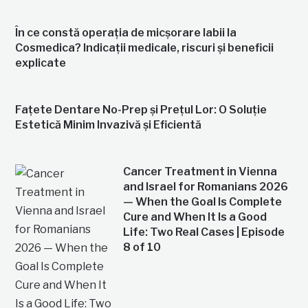
În ce constă operația de micșorare labii la
Cosmedica? Indicații medicale, riscuri și beneficii
explicate
Fațete Dentare No-Prep și Prețul Lor: O Soluție
Estetică Minim Invazivă și Eficientă
Cancer Treatment in Vienna
and Israel for Romanians 2026
— When the Goal Is Complete
Cure and When It Is a Good
Life: Two Real Cases | Episode
8 of 10