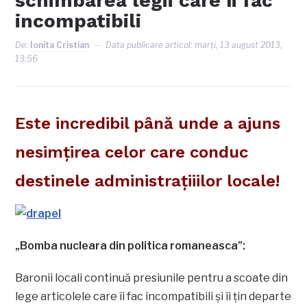
schimbarea legii care îi fac
incompatibili
De:
Ionita Cristian
Data publicare articol:
marți, 13 august 2013,
13:56
Este incredibil până unde a ajuns
nesimţirea celor care conduc
destinele administraţiiilor locale!
„Bomba nucleara din politica romaneasca”:
Baronii locali continuă presiunile pentru a scoate din
lege articolele care îi fac incompatibili şi îi ţin departe