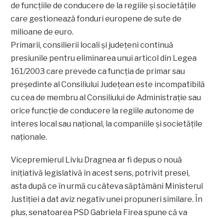
de funcţiile de conducere de la regiile şi societăţile
care gestionează fonduri europene de sute de
milioane de euro.
Primarii, consilierii locali şi judeţeni continuă
presiunile pentru eliminarea unui articol din Legea
161/2003 care prevede ca funcţia de primar sau
preşedinte al Consiliului Judeţean este incompatibilă
cu cea de membru al Consiliului de Administraţie sau
orice funcţie de conducere la regiile autonome de
interes local sau naţional, la companiile şi societăţile
naţionale.
Vicepremierul Liviu Dragnea ar fi depus o nouă
iniţiativă legislativă în acest sens, potrivit presei,
asta după ce în urmă cu câteva săptămâni Ministerul
Justiţiei a dat aviz negativ unei propuneri similare. În
plus, senatoarea PSD Gabriela Firea spune că va