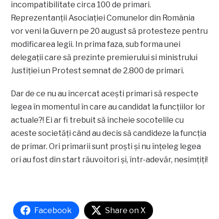
incompatibilitate circa 100 de primari.
Reprezentanţii Asociaţiei Comunelor din România
vor veni la Guvern pe 20 august să protesteze pentru
modificarea legii. In prima faza, sub forma unei
delegaţii care să prezinte premierului si ministrului
Justiţiei un Protest semnat de 2.800 de primari.
Dar de ce nu au încercat aceşti primari să respecte
legea în momentul în care au candidat la funcţiilor lor
actuale?! Ei ar fi trebuit să încheie socotelile cu
aceste societăţi când au decis să candideze la funcţia
de primar. Ori primarii sunt proşti şi nu înţeleg legea
ori au fost din start răuvoitori şi, într-adevăr, nesimţiţi!
Facebook
Share on X