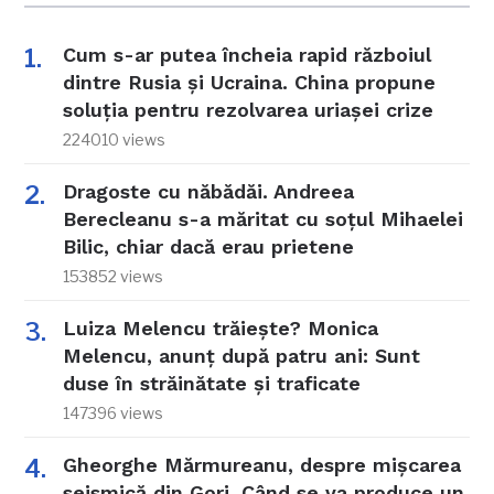
Cum s-ar putea încheia rapid războiul
dintre Rusia și Ucraina. China propune
soluția pentru rezolvarea uriașei crize
224010 views
Dragoste cu năbădăi. Andreea
Berecleanu s-a măritat cu soțul Mihaelei
Bilic, chiar dacă erau prietene
153852 views
Luiza Melencu trăiește? Monica
Melencu, anunț după patru ani: Sunt
duse în străinătate și traficate
147396 views
Gheorghe Mărmureanu, despre mișcarea
seismică din Gorj. Când se va produce un