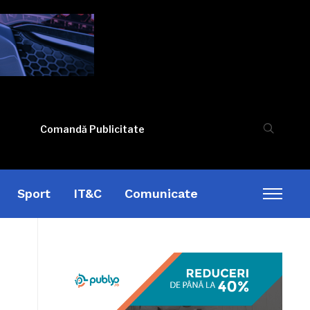
Comandă Publicitate
Sport
IT&C
Comunicate
Toggl
sideb
&
naviga