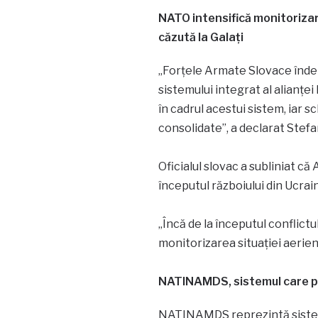
NATO intensifică monitorizar
căzută la Galați
„Forţele Armate Slovace îndepl
sistemului integrat al alianţe
în cadrul acestui sistem, iar s
consolidate”, a declarat Ste
Oficialul slovac a subliniat că 
începutul războiului din Ucrain
„Încă de la începutul conflictu
monitorizarea situaţiei aerien
NATINAMDS, sistemul care pr
NATINAMDS reprezintă sistemu