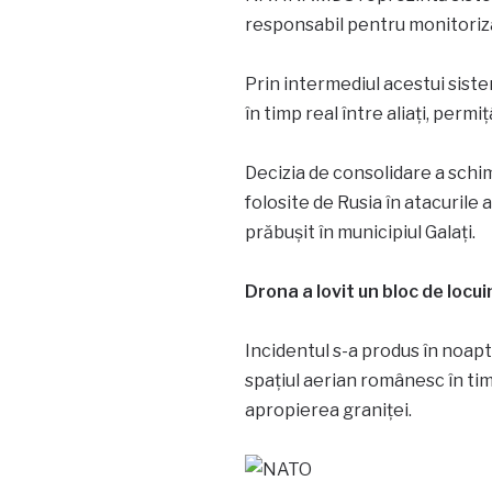
responsabil pentru monitoriza
Prin intermediul acestui siste
în timp real între aliați, per
Decizia de consolidare a schim
folosite de Rusia în atacurile 
prăbușit în municipiul Galați.
Drona a lovit un bloc de locui
Incidentul s-a produs în noapte
spațiul aerian românesc în tim
apropierea graniței.