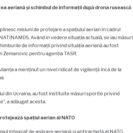
ea aeriană și schimbul de informații după drona rusească
inesc misiuni de protejare a spaţiului aerian în cadrul
i NATINAMDS. Având în vedere situaţia actuală, se iau măsuri
chimburile de informaţii privind situaţia aeriană au fost
fan Zemanovic pentru agenția TASR.
Alianța a menținut un nivel ridicat de vigilență încă de la
a.
lui din Ucraina, au fost instituite măsuri sporite privind
e”, a adăugat acesta.
otejează spațiul aerian al NATO
l integrat de apărare aeriană și antirachetă al NATO,