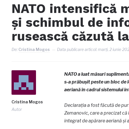
NATO intensifică m
și schimbul de inf
rusească căzută la
De:
Cristina Mogos
Data publicare articol:
marți, 2 iunie 20
NATO a luat măsuri supliment
s-a prăbușit peste un bloc de l
aeriană în cadrul sistemului in
Cristina Mogos
Declarația a fost făcută de pu
Autor
Zemanovic, care a precizat că 
integrat de apărare aeriană și 