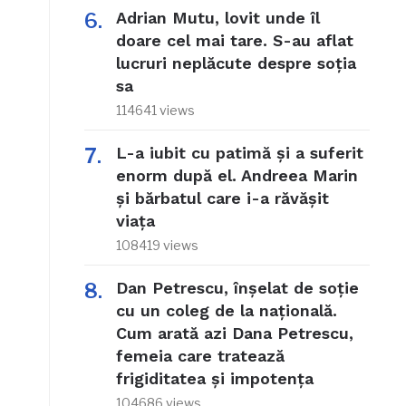
Adrian Mutu, lovit unde îl
doare cel mai tare. S-au aflat
lucruri neplăcute despre soția
sa
114641 views
L-a iubit cu patimă și a suferit
enorm după el. Andreea Marin
și bărbatul care i-a răvășit
viața
108419 views
Dan Petrescu, înșelat de soție
cu un coleg de la națională.
Cum arată azi Dana Petrescu,
femeia care tratează
frigiditatea și impotența
104686 views