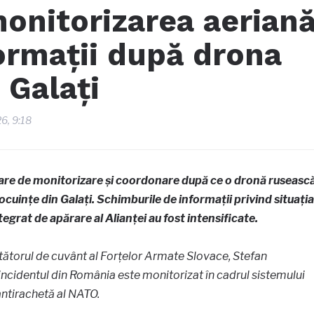
onitorizarea aerian
ormații după drona
 Galați
26, 9:18
are de monitorizare și coordonare după ce o dronă ruseasc
ocuințe din Galați. Schimburile de informații privind situația
tegrat de apărare al Alianței au fost intensificate.
rtătorul de cuvânt al Forțelor Armate Slovace, Stefan
incidentul din România este monitorizat în cadrul sistemului
antirachetă al NATO.