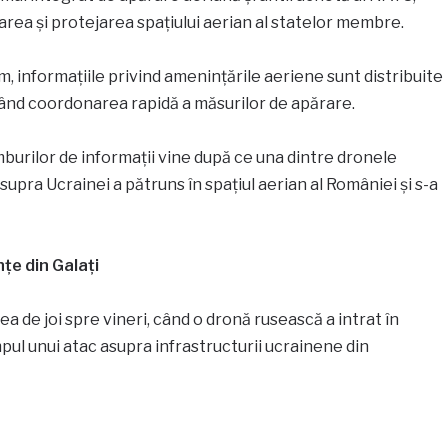
rea și protejarea spațiului aerian al statelor membre.
m, informațiile privind amenințările aeriene sunt distribuite
mițând coordonarea rapidă a măsurilor de apărare.
burilor de informații vine după ce una dintre dronele
asupra Ucrainei a pătruns în spațiul aerian al României și s-a
nțe din Galați
a de joi spre vineri, când o dronă rusească a intrat în
pul unui atac asupra infrastructurii ucrainene din