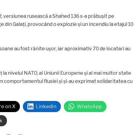
, versiunea rusească a Shahed 136 s-a prăbușit pe
e din Galați, provocând o explozie și un incendiu la etajul 10
soane au fost rănite ușor, iar aproximativ 70 de locatari au
nț la nivelul NATO, al Uniunii Europene și al mai multor state
m comportamentul Rusiei și și-au exprimat solidaritatea cu
re on X
LinkedIn
WhatsApp
k