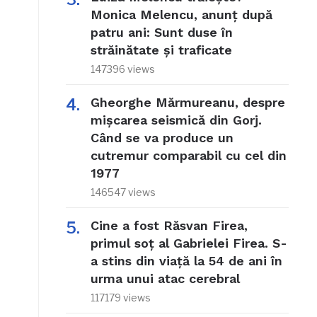
Monica Melencu, anunț după
patru ani: Sunt duse în
străinătate și traficate
147396 views
Gheorghe Mărmureanu, despre
mișcarea seismică din Gorj.
Când se va produce un
cutremur comparabil cu cel din
1977
146547 views
Cine a fost Răsvan Firea,
primul soț al Gabrielei Firea. S-
a stins din viață la 54 de ani în
urma unui atac cerebral
117179 views