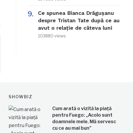
Ce spunea Bianca Drăgușanu
despre Tristan Tate după ce au
avut o relație de câteva luni
103880 views
SHOWBIZ
Cum arată o vizită la piață
pentru Fuego: „Acolo sunt
doamnele mele. Mă servesc
cu ce au mai bun”