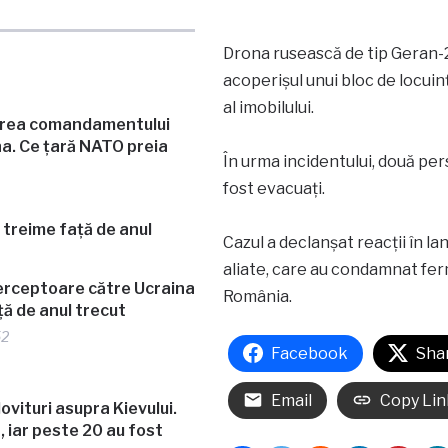
Drona rusească de tip Geran-2
acoperișul unui bloc de locuinț
al imobilului.
erea comandamentului
a. Ce țară NATO preia
În urma incidentului, două per
fost evacuați.
Cazul a declanșat reacții în la
aliate, care au condamnat fer
terceptoare către Ucraina
România.
ță de anul trecut
52
Facebook
Sha
Email
Copy Lin
lovituri asupra Kievului.
 iar peste 20 au fost