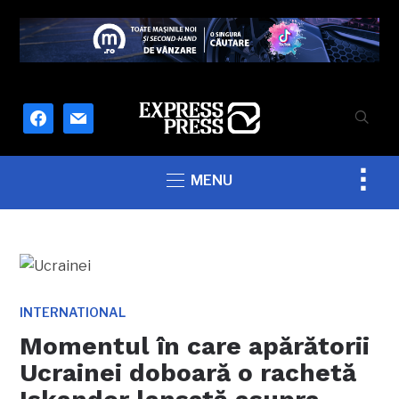
facebook
mail
Togg
MENU
sideb
&
navig
INTERNATIONAL
Momentul în care apărătorii
Ucrainei doboară o rachetă