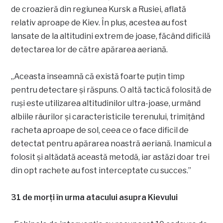
de croazieră din regiunea Kursk a Rusiei, aflată
relativ aproape de Kiev. În plus, acestea au fost
lansate de la altitudini extrem de joase, făcând dificilă
detectarea lor de către apărarea aeriană.
„Aceasta înseamnă că există foarte puțin timp
pentru detectare și răspuns. O altă tactică folosită de
ruși este utilizarea altitudinilor ultra-joase, urmând
albiile râurilor și caracteristicile terenului, trimițând
racheta aproape de sol, ceea ce o face dificil de
detectat pentru apărarea noastră aeriană. Inamicul a
folosit și altădată această metodă, iar astăzi doar trei
din opt rachete au fost interceptate cu succes.”
31 de morți în urma atacului asupra Kievului