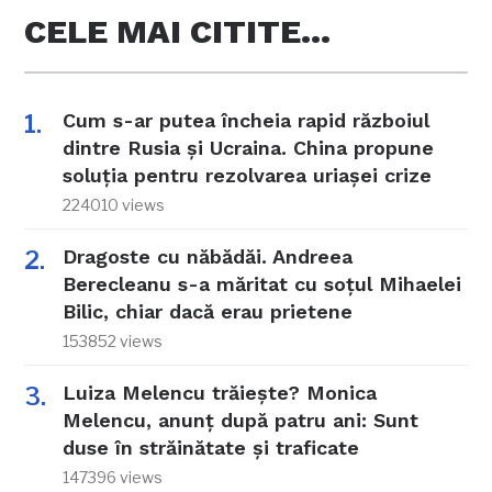
CELE MAI CITITE…
Cum s-ar putea încheia rapid războiul
dintre Rusia și Ucraina. China propune
soluția pentru rezolvarea uriașei crize
224010 views
Dragoste cu năbădăi. Andreea
Berecleanu s-a măritat cu soțul Mihaelei
Bilic, chiar dacă erau prietene
153852 views
Luiza Melencu trăiește? Monica
Melencu, anunț după patru ani: Sunt
duse în străinătate și traficate
147396 views