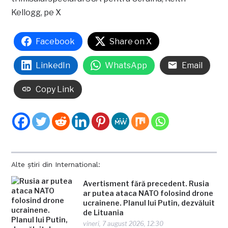
Kellogg, pe X
Facebook
Share on X
LinkedIn
WhatsApp
Email
Copy Link
Alte știri din International:
Avertisment fără precedent. Rusia
ar putea ataca NATO folosind drone
ucrainene. Planul lui Putin, dezvăluit
de Lituania
vineri, 7 august 2026, 12:30