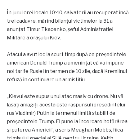
În jurul orei locale 10:40, salvatorii au recuperat încă
trei cadavre, mărind bilanțul victimelor la 31 a
anunțat Timur Tkacenko, șeful Administrației
Militare a orașului Kiev.
Atacul a avut loc la scurt timp după ce președintele
american Donald Trump a amenințat că va impune
noi tarife Rusiei în termen de 10 zile, dacă Kremlinul
refuză în continuare un armistițiu.
„Kievul este supus unui atac masiv cu drone. Nu vă
lăsați amăgiți, acesta este răspunsul (președintelui
rus Vladimir) Putin la termenul limită stabilit de
președintele Trump. El pune la încercare hotărârea
și puterea Americii”, a scris Meaghan Mobbs, fiica
trimisului special al SUA pentru Ucraina, Keith