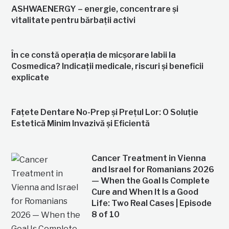
ASHWAENERGY – energie, concentrare și
vitalitate pentru bărbații activi
În ce constă operația de micșorare labii la
Cosmedica? Indicații medicale, riscuri și beneficii
explicate
Fațete Dentare No-Prep și Prețul Lor: O Soluție
Estetică Minim Invazivă și Eficientă
Cancer Treatment in Vienna
and Israel for Romanians 2026
— When the Goal Is Complete
Cure and When It Is a Good
Life: Two Real Cases | Episode
8 of 10