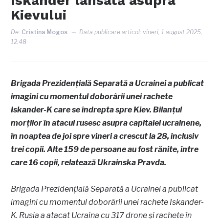
Iskander lansată asupra
Kievului
De:
Cristina Mogos
Data publicare articol:
vineri, 1 august 2025,
12:48
Brigada Prezidențială Separată a Ucrainei a publicat
imagini cu momentul doborârii unei rachete
Iskander-K care se îndrepta spre Kiev. Bilanțul
morților în atacul rusesc asupra capitalei ucrainene,
în noaptea de joi spre vineri a crescut la 28, inclusiv
trei copii. Alte 159 de persoane au fost rănite, între
care 16 copii, relatează Ukrainska Pravda.
Brigada Prezidențială Separată a Ucrainei a publicat
imagini cu momentul doborârii unei rachete Iskander-
K. Rusia a atacat Ucraina cu 317 drone și rachete în