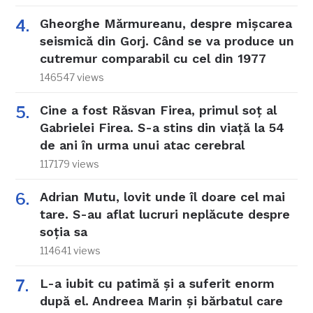
Gheorghe Mărmureanu, despre mișcarea
seismică din Gorj. Când se va produce un
cutremur comparabil cu cel din 1977
146547 views
Cine a fost Răsvan Firea, primul soț al
Gabrielei Firea. S-a stins din viață la 54
de ani în urma unui atac cerebral
117179 views
Adrian Mutu, lovit unde îl doare cel mai
tare. S-au aflat lucruri neplăcute despre
soția sa
114641 views
L-a iubit cu patimă și a suferit enorm
după el. Andreea Marin și bărbatul care