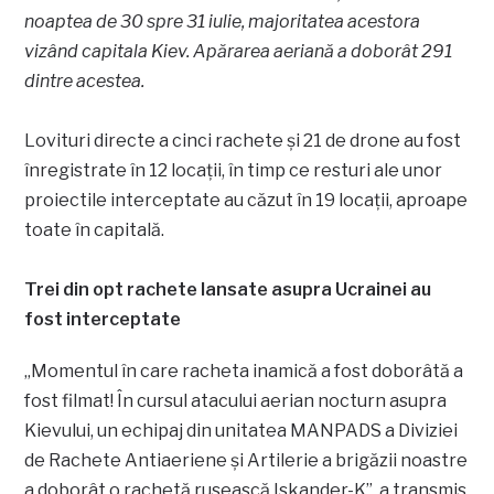
noaptea de 30 spre 31 iulie, majoritatea acestora
vizând capitala Kiev. Apărarea aeriană a doborât 291
dintre acestea.
Lovituri directe a cinci rachete și 21 de drone au fost
înregistrate în 12 locații, în timp ce resturi ale unor
proiectile interceptate au căzut în 19 locații, aproape
toate în capitală.
Trei din opt rachete lansate asupra Ucrainei au
fost interceptate
„Momentul în care racheta inamică a fost doborâtă a
fost filmat! În cursul atacului aerian nocturn asupra
Kievului, un echipaj din unitatea MANPADS a Diviziei
de Rachete Antiaeriene și Artilerie a brigăzii noastre
a doborât o rachetă rusească Iskander-K”, a transmis