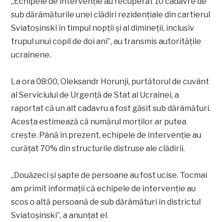
„Echipele de intervenție au recuperat 10 cadavre de
sub dărâmăturile unei clădiri rezidențiale din cartierul
Sviatoșinski în timpul nopții și al dimineții, inclusiv
trupul unui copil de doi ani”, au transmis autoritățile
ucrainene.
La ora 08:00, Oleksandr Horunji, purtătorul de cuvânt
al Serviciului de Urgență de Stat al Ucrainei, a
raportat că un alt cadavru a fost găsit sub dărâmături.
Acesta estimează că numărul morților ar putea
crește. Până în prezent, echipele de intervenție au
curățat 70% din structurile distruse ale clădirii.
„Douăzeci și șapte de persoane au fost ucise. Tocmai
am primit informații că echipele de intervenție au
scos o altă persoană de sub dărâmături în districtul
Sviatoșinski”, a anunțat el.