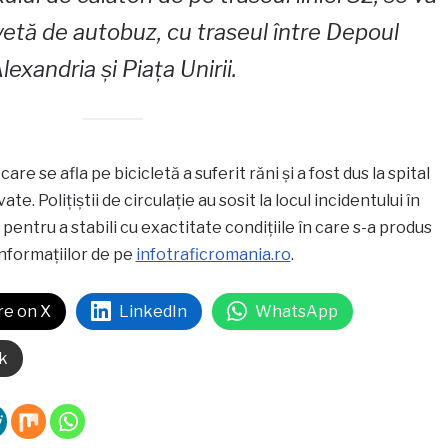
navetă de autobuz, cu traseul între Depoul
lexandria și Piața Unirii.
are se afla pe bicicletă a suferit răni și a fost dus la spital
te. Polițiștii de circulație au sosit la locul incidentului în
pentru a stabili cu exactitate condițiile în care s-a produs
nformațiilor de pe
infotraficromania.ro
.
re on X
LinkedIn
WhatsApp
k