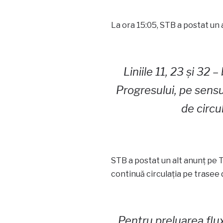
La ora 15:05, STB a postat un 
Liniile 11, 23 și 32
Progresului, pe sens
de circu
STB a postat un alt anunț pe Tw
continuă circulația pe trasee 
Pentru preluarea fluxu