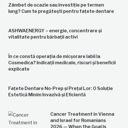
Zâmbet de ocazie sau investiție pe termen
lung? Cum te pregătești pentru fațete dentare
ASHWAENERGY – energie, concentrare și
vitalitate pentru bărbații activi
În ce constă operația de micșorare labii la
Cosmedica? Indicații medicale, riscuri și beneficii
explicate
Fațete Dentare No-Prep și Prețul Lor: O Soluție
Estetică Minim Invazivă și Eficientă
Cancer Treatment in Vienna
and Israel for Romanians
2026 — When the Goal Is