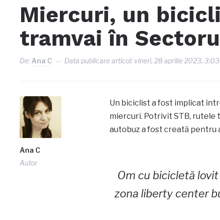
Miercuri, un bicicli
tramvai în Sectorul
De:
Ana C
Data publicare articol:
vineri, 28 aprilie 2023, 3:03
Un biciclist a fost implicat înt
miercuri. Potrivit STB, rutele t
autobuz a fost creată pentru a
Ana C
Autor
Om cu bicicletă lovit
zona liberty center bu