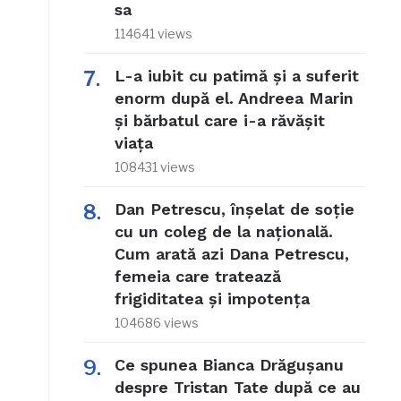
sa
114641 views
L-a iubit cu patimă și a suferit
enorm după el. Andreea Marin
și bărbatul care i-a răvășit
viața
108431 views
Dan Petrescu, înșelat de soție
cu un coleg de la națională.
Cum arată azi Dana Petrescu,
femeia care tratează
frigiditatea și impotența
104686 views
Ce spunea Bianca Drăgușanu
despre Tristan Tate după ce au