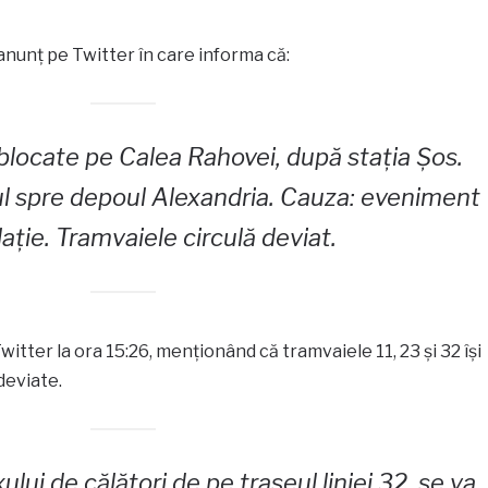
anunț pe Twitter în care informa că:
 – blocate pe Calea Rahovei, după stația Șos.
ul spre depoul Alexandria. Cauza: eveniment
lație. Tramvaiele circulă deviat.
itter la ora 15:26, menționând că tramvaiele 11, 23 și 32 își
deviate.
lui de călători de pe traseul liniei 32, se va