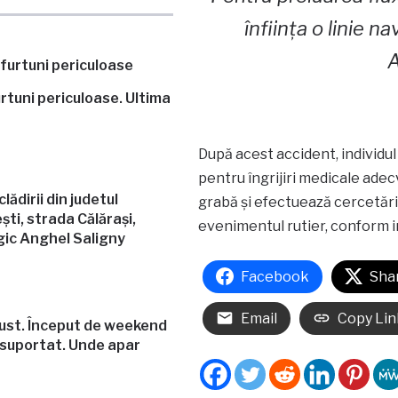
înființa o linie 
A
rtuni periculoase. Ultima
După acest accident, individul c
pentru îngrijiri medicale adecva
ădirii din judetul
grabă și efectuează cercetări 
ști, strada Călărași,
evenimentul rutier, conform i
gic Anghel Saligny
Facebook
Sha
Email
Copy Lin
ust. Început de weekend
 suportat. Unde apar