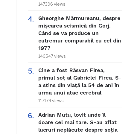
147396 views
Gheorghe Mărmureanu, despre
mișcarea seismică din Gorj.
Când se va produce un
cutremur comparabil cu cel din
1977
146547 views
Cine a fost Răsvan Firea,
primul soț al Gabrielei Firea. S-
a stins din viață la 54 de ani în
urma unui atac cerebral
117179 views
Adrian Mutu, lovit unde îl
doare cel mai tare. S-au aflat
lucruri neplăcute despre soția