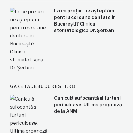
La ce prețuri ne așteptăm
pentru coroane dentare în
București? Clinica
stomatologică Dr. Șerban
GAZETADEBUCURESTI.RO
Caniculă sufocantă și furtuni
periculoase. Ultima prognoză
de la ANM