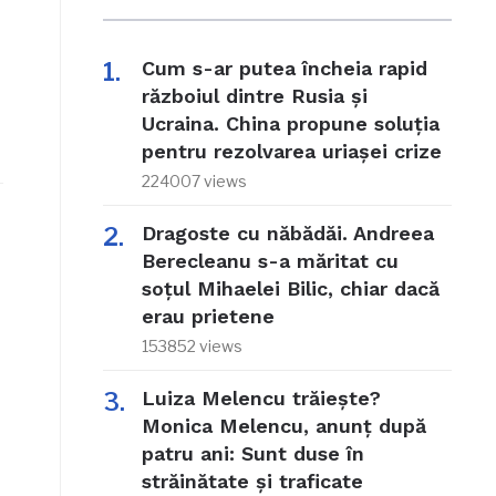
Cum s-ar putea încheia rapid
războiul dintre Rusia și
Ucraina. China propune soluția
pentru rezolvarea uriașei crize
224007 views
Dragoste cu năbădăi. Andreea
Berecleanu s-a măritat cu
soțul Mihaelei Bilic, chiar dacă
erau prietene
153852 views
Luiza Melencu trăiește?
Monica Melencu, anunț după
patru ani: Sunt duse în
străinătate și traficate